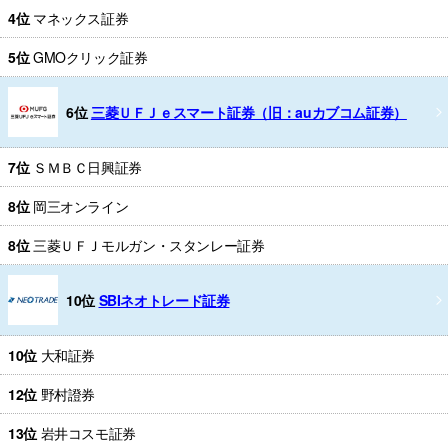
4位
マネックス証券
5位
GMOクリック証券
6位
三菱ＵＦＪｅスマート証券（旧：auカブコム証券）
7位
ＳＭＢＣ日興証券
8位
岡三オンライン
8位
三菱ＵＦＪモルガン・スタンレー証券
10位
SBIネオトレード証券
10位
大和証券
12位
野村證券
13位
岩井コスモ証券