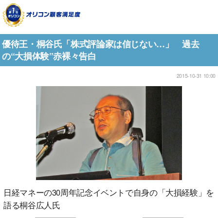
優待王・桐谷氏「株式評論家は信じない…」 過去
の“大損体験”赤裸々告白
2015-10-31 10:00
日経マネーの30周年記念イベントで自身の「大損経験」を
語る桐谷広人氏