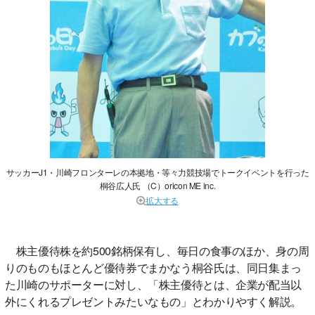
サッカーJ1・川崎フロンターレの本拠地・等々力競技場でトークイベントを行った
桐谷広人氏 （C）oricon ME inc.
拡大する
株主優待株を約500銘柄保有し、毎日の食事のほか、身の周
りのものもほとんど優待券でまかなう桐谷氏は、同日集まっ
た川崎のサポーターに対し、「株主優待とは、企業が配当以
外にくれるプレゼントみたいなもの」とわかりやすく解説。