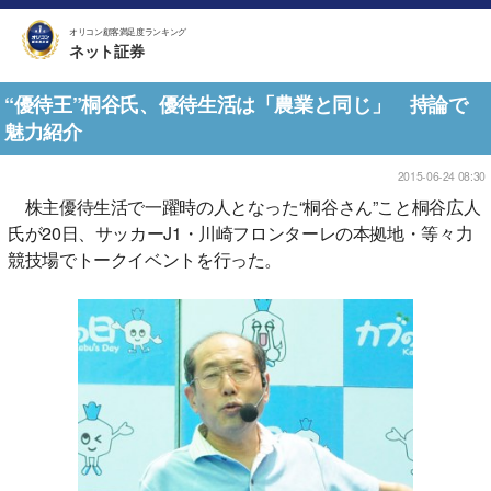
オリコン顧客満足度ランキング
ネット証券
“優待王”桐谷氏、優待生活は「農業と同じ」 持論で
魅力紹介
2015-06-24 08:30
株主優待生活で一躍時の人となった“桐谷さん”こと桐谷広人
氏が20日、サッカーJ1・川崎フロンターレの本拠地・等々力
競技場でトークイベントを行った。