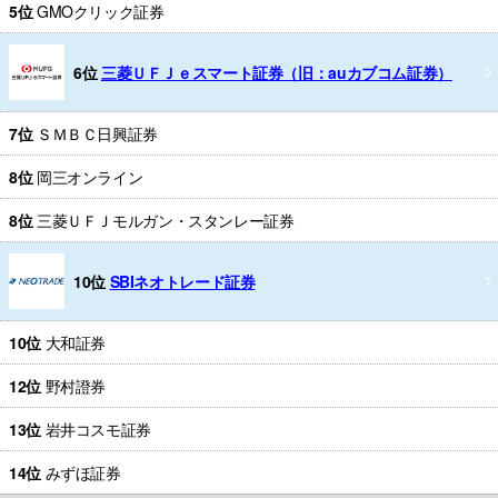
5位
GMOクリック証券
6位
三菱ＵＦＪｅスマート証券（旧：auカブコム証券）
7位
ＳＭＢＣ日興証券
8位
岡三オンライン
8位
三菱ＵＦＪモルガン・スタンレー証券
10位
SBIネオトレード証券
10位
大和証券
12位
野村證券
13位
岩井コスモ証券
14位
みずほ証券