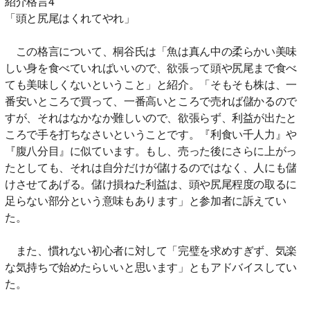
紹介格言4
「頭と尻尾はくれてやれ」
この格言について、桐谷氏は「魚は真ん中の柔らかい美味
しい身を食べていればいいので、欲張って頭や尻尾まで食べ
ても美味しくないということ」と紹介。「そもそも株は、一
番安いところで買って、一番高いところで売れば儲かるので
すが、それはなかなか難しいので、欲張らず、利益が出たと
ころで手を打ちなさいということです。『利食い千人力』や
『腹八分目』に似ています。もし、売った後にさらに上がっ
たとしても、それは自分だけが儲けるのではなく、人にも儲
けさせてあげる。儲け損ねた利益は、頭や尻尾程度の取るに
足らない部分という意味もあります」と参加者に訴えてい
た。
また、慣れない初心者に対して「完璧を求めすぎず、気楽
な気持ちで始めたらいいと思います」ともアドバイスしてい
た。