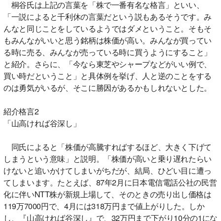
桐谷氏は上記の言葉を「株で一番有名な格言」といい、
「一説によると千利休の言葉だという説もあるそうです。み
んなと同じことをしているようではダメということ。そもそ
もみんながいいと思う銘柄は株価が高い。みんなが買ってい
る時に売る、みんなが売っている時に買うようにすること」
と紹介。さらに、「今なら東芝やシャープなどがいい例で、
買い時だということ」と具体例を挙げ、人と逆のことをする
のは勇気がいるが、そこに勝因があるかもしれないとした。
紹介格言2
「山高ければ谷深し」
同氏によると「株価が高騰すればするほど、大きく下げて
しまうという意味」と説明。「株価が高いと乗り遅れたらい
けないと追いかけてしまいがちだが、結局、ひどい目に遭っ
てしまいます。たとえば、87年2月に日本電信電話公社の民営
化に伴いNTT株が新規上場して、そのときの売り出し価格は
119万7000円で、4月には318万円まで値上がりした。しか
し、『山高ければ谷深し』で、32万円まで下がり10分の1にな