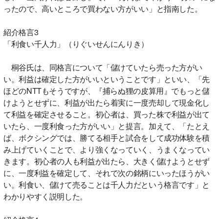
ったので、高いところで買わない方がいい」と指南した。
紹介格言3
「利食い千人力」（りぐいせんにんりき）
桐谷氏は、同格言について「儲けていたら売った方がい
い。利益は確定した方がいいということです」といい、「先
ほどのNTTもそうですが、『捕らぬ狸の皮算用』でもっと儲
けようとせずに、利益が出たら着実に一度売却して現金化し
て利益を確定させること。初心者は、買った株で利益が出て
いたら、一度利食った方がいい」と提言。加えて、「たとえ
ば、ボクシングでは、勝てる相手と試合をして成功体験を積
み上げていくことで、より強くなっていく、うまくなってい
きます。初心者の人も利益が出たら、大きく儲けようとせず
に、一度利益を確定して、それで次の銘柄にいったほうがい
い。利食い、儲けて売ることは千人力だという格言です」と
わかりやすく説明した。