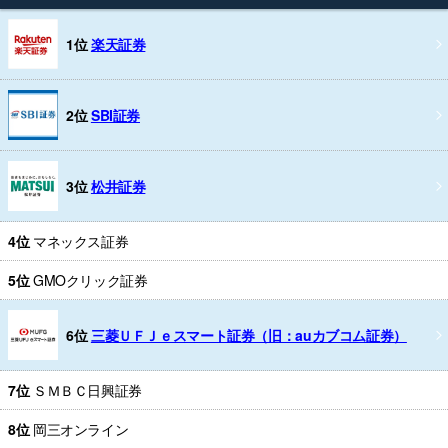
1位
楽天証券
2位
SBI証券
3位
松井証券
4位
マネックス証券
5位
GMOクリック証券
6位
三菱ＵＦＪｅスマート証券（旧：auカブコム証券）
7位
ＳＭＢＣ日興証券
8位
岡三オンライン