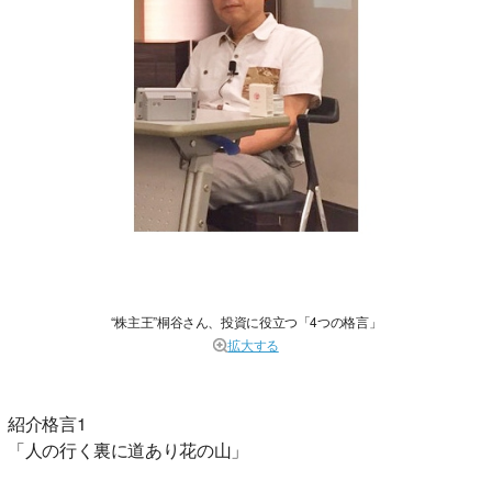
“株主王”桐谷さん、投資に役立つ「4つの格言」
拡大する
紹介格言1
「人の行く裏に道あり花の山」