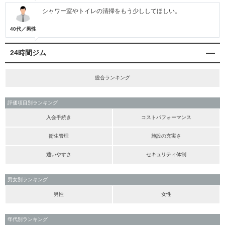
シャワー室やトイレの清掃をもう少ししてほしい。
40代／男性
24時間ジム
総合ランキング
評価項目別ランキング
入会手続き
コストパフォーマンス
衛生管理
施設の充実さ
通いやすさ
セキュリティ体制
男女別ランキング
男性
女性
年代別ランキング