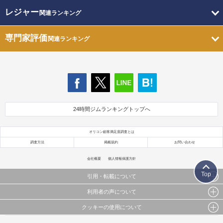
レジャー
関連ランキング
専門家評価
関連ランキング
24時間ジムランキングトップへ
オリコン顧客満足度調査とは
調査方法
掲載規約
お問い合わせ
会社概要
個人情報保護方針
Top
引用・転載について
利用者の声について
当サイトで公開されている情報（文字、写真、イラスト、画像データ等）及びこれらの配置・
編集および構造などについての著作権は株式会社oricon MEに帰属しております。
クッキーの使用について
当サイトに掲載している内容はすべてサービスの利用者が提出された見解・感想です。
これらの情報を権利者の許可なく無断転載・複製などの二次利用を行うことは固く禁じており
弊社が内容について正確性を含め一切保証するものではありません。
ます。