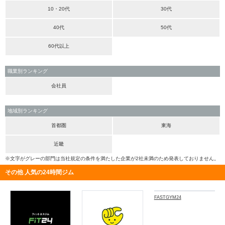
10・20代
30代
40代
50代
60代以上
職業別ランキング
会社員
地域別ランキング
首都圏
東海
近畿
※文字がグレーの部門は当社規定の条件を満たした企業が2社未満のため発表しておりません。
その他 人気の24時間ジム
FASTGYM24