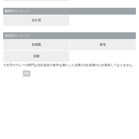
職業別ランキング
会社員
地域別ランキング
首都圏
東海
近畿
※文字がグレーの部門は当社規定の条件を満たした企業が2社未満のため発表しておりません。
PR