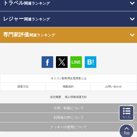
トラベル
関連ランキング
レジャー
関連ランキング
専門家評価
関連ランキング
オリコン顧客満足度調査とは
調査方法
掲載規約
お問い合わせ
会社概要
個人情報保護方針
引用・転載について
もくじ
利用者の声について
当サイトで公開されている情報（文字、写真、イラスト、画像データ等）及びこれらの配置・
編集および構造などについての著作権は株式会社oricon MEに帰属しております。
クッキーの使用について
当サイトに掲載している内容はすべてサービスの利用者が提出された見解・感想です。
これらの情報を権利者の許可なく無断転載・複製などの二次利用を行うことは固く禁じており
Top
弊社が内容について正確性を含め一切保証するものではありません。
ます。