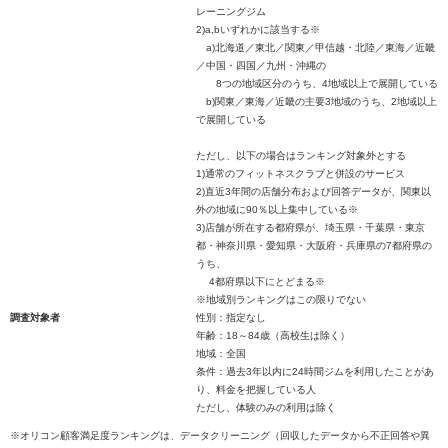
レーニングジム
2)a,bいずれかに該当する※
a)北海道／東北／関東／甲信越・北陸／東海／近畿
／中国・四国／九州・沖縄の
8つの地域区分のうち、4地域以上で展開している
b)関東／東海／近畿の主要3地域のうち、2地域以上
で展開している
ただし、以下の場合はランキング対象外とする
1)通常のフィットネスクラブと併設のサービス
2)直近3年間の店舗分布および回答データが、関東以
外の地域に90％以上集中している※
3)店舗が所在する都府県が、埼玉県・千葉県・東京
都・神奈川県・愛知県・大阪府・兵庫県の7都府県の
うち、
4都府県以下にとどまる※
※地域別ランキングはこの限りでない
調査対象者
性別：指定なし
年齢：18～84歳（高校生は除く）
地域：全国
条件：過去3年以内に24時間ジムを利用したことがあ
り、料金を把握している人
ただし、体験のみの利用は除く
※オリコン顧客満足度ランキングは、データクリーニング（回収したデータから不正回答や異