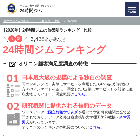
オリコン顧客満足度ランキング
24時間ジム
おすすめの24時間ジムランキング・比較
首都圏
【2026年】24時間ジムの首都圏ランキング・比較
／
／
3,438
最
新
名が選んだ
24時間ジムランキング
オリコン顧客満足度調査の特徴
日本最大級の規模による独自の調査
同ランキングは、実際にサービスを利用した3,438名の消費者の
方々のアンケートを基に、調査した9企業（サービス）を対象に徹
底比較しています。調査概要は
こちら
。
研究機関に提供される信頼のデータ
ソースデータは
国立情報学研究所
を通じて学術研究機関に全て公
開されており、データ監修は慶應義塾大学理工学部教授・
鈴木秀
男
氏が行っています。
オリコンのランキングの概要については
こちら
。