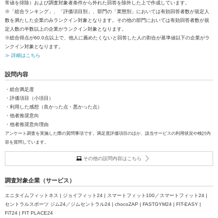
常値を排除）および調査対象者条件から外れた回答を除外した上で作成しています。
※「総合ランキング」、「評価項目別」、部門の「業態別」においては有効回答者数が規定人
数を満たした企業のみランクイン対象となります。その他の部門においては有効回答者数が規
定人数の半数以上の企業がランクイン対象となります。
※総合得点が60.0点以上で、他人に薦めたくないと回答した人の割合が基準値以下の企業がラ
ンクイン対象となります。
≫ 詳細はこちら
設問内容
・総合満足度
・評価項目（小項目）
・利用した感想（良かった点・悪かった点）
・他者推奨意向
・他者推奨意向理由
アンケート調査を実施した際の質問事項です。満足度評価項目のほか、該当サービスの利用状況や検討内
容を質問しています。
その他の設問内容はこちら
調査対象企業（サービス）
エニタイムフィットネス | ジョイフィット24 | スマートフィット100／スマートフィット24 |
セントラルスポーツ ジム24／ジムセントラル24 | chocoZAP | FASTGYM24 | FIT-EASY |
FiT24 | FIT PLACE24