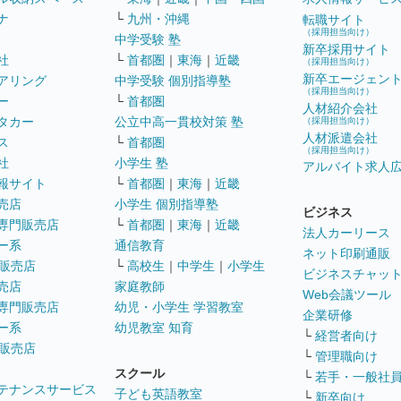
ナ
└
九州・沖縄
転職サイト
（採用担当向け）
中学受験 塾
新卒採用サイト
社
└
首都圏
｜
東海
｜
近畿
（採用担当向け）
新卒エージェン
アリング
中学受験 個別指導塾
（採用担当向け）
ー
└
首都圏
人材紹介会社
タカー
公立中高一貫校対策 塾
（採用担当向け）
人材派遣会社
ス
└
首都圏
（採用担当向け）
社
小学生 塾
アルバイト求人
報サイト
└
首都圏
｜
東海
｜
近畿
売店
小学生 個別指導塾
ビジネス
専門販売店
└
首都圏
｜
東海
｜
近畿
法人カーリース
ー系
通信教育
ネット印刷通販
販売店
└
高校生
｜
中学生
｜
小学生
ビジネスチャッ
売店
家庭教師
Web会議ツール
専門販売店
幼児・小学生 学習教室
企業研修
ー系
幼児教室 知育
└
経営者向け
販売店
└
管理職向け
スクール
└
若手・一般社
テナンスサービス
子ども英語教室
└
新卒向け