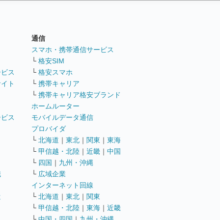
通信
ト
スマホ・携帯通信サービス
└
格安SIM
ービス
└
格安スマホ
サイト
└
携帯キャリア
└
携帯キャリア格安ブランド
ホームルーター
ービス
モバイルデータ通信
ト
プロバイダ
└
北海道
｜
東北
｜
関東
｜
東海
└
甲信越・北陸
｜
近畿
｜
中国
└
四国
｜
九州・沖縄
職
└
広域企業
インターネット回線
遣
└
北海道
｜
東北
｜
関東
└
甲信越・北陸
｜
東海
｜
近畿
ス
└
中国・四国
｜
九州・沖縄