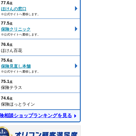
77.6
点
ほけんの窓口
※公式サイトへ遷移します。
77.5
点
保険クリニック
※公式サイトへ遷移します。
76.6
点
ほけん百花
75.6
点
保険見直し本舗
※公式サイトへ遷移します。
75.1
点
保険テラス
74.6
点
保険ほっとライン
険相談ショップランキングを見る