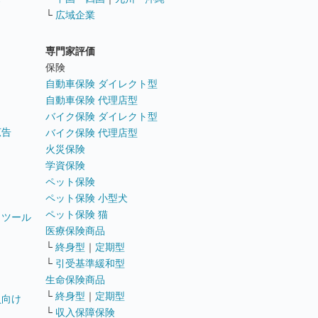
└
広域企業
専門家評価
ト
保険
自動車保険 ダイレクト型
自動車保険 代理店型
バイク保険 ダイレクト型
広告
バイク保険 代理店型
火災保険
学資保険
ペット保険
ペット保険 小型犬
ペット保険 猫
トツール
医療保険商品
└
終身型
｜
定期型
└
引受基準緩和型
生命保険商品
└
終身型
｜
定期型
員向け
└
収入保障保険