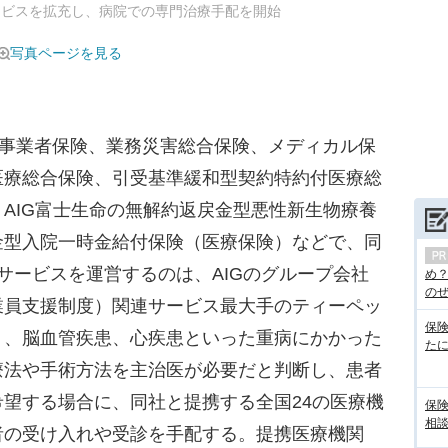
サービスを拡充し、病院での専門治療手配を開始
写真ページを見る
合事業者保険、業務災害総合保険、メディカル保
医療総合保険、引受基準緩和型契約特約付医療総
AIG富士生命の無解約返戻金型悪性新生物療養
金型入院一時金給付保険（医療保険）などで、同
サービスを運営するのは、AIGのグループ会社
め
のぜん
業員支援制度）関連サービス最大手のティーペッ
保
）、脳血管疾患、心疾患といった重病にかかった
た
療法や手術方法を主治医が必要だと判断し、患者
望する場合に、同社と提携する全国24の医療機
保
相
者の受け入れや受診を手配する。提携医療機関