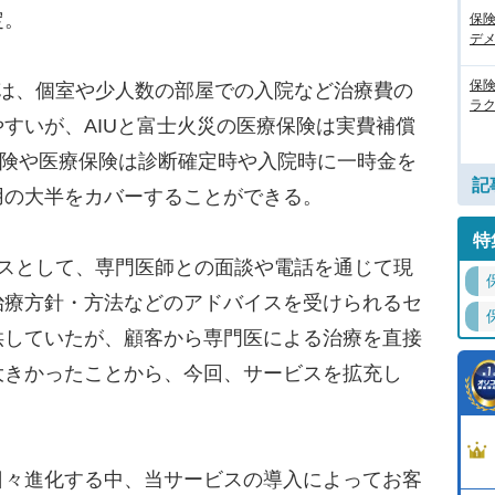
定。
保
デ
保
は、個室や少人数の部屋での入院など治療費の
ラ
すいが、AIUと富士火災の医療保険は実費補償
保険や医療保険は診断確定時や入院時に一時金を
記
用の大半をカバーすることができる。
特
スとして、専門医師との面談や電話を通じて現
治療方針・方法などのアドバイスを受けられるセ
供していたが、顧客から専門医による治療を直接
大きかったことから、今回、サービスを拡充し
々進化する中、当サービスの導入によってお客