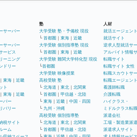
塾
人材
ーサーバー
大学受験 塾・予備校 現役
就活エージェン
└
首都圏
｜
東海
｜
近畿
就活サイト
ーサーバー
大学受験 個別指導塾 現役
逆求人型就活サ
サービス
└
首都圏
｜
東海
｜
近畿
アルバイト情報
リーニング
大学受験 難関大学特化型 現役
転職サイト
ンドリー
└
首都圏
転職サイト 女性
大学受験 映像授業
転職スカウトサ
｜
東海
｜
近畿
高校受験 塾
転職エージェン
ット
└
北海道
｜
東北
｜
北関東
看護師転職
｜
東海
｜
近畿
└
首都圏
｜
甲信越・北陸
介護転職
ーパー
└
東海
｜
近畿
｜
中国・四国
ハイクラス・
リバリー
└
九州・沖縄
ミドルクラス転
高校受験 個別指導塾
派遣会社
納税サイト
└
北海道
｜
東北
｜
北関東
工場・製造業派
ルーム
└
首都圏
｜
甲信越・北陸
派遣求人サイト
ル収納スペース
└
東海
｜
近畿
｜
中国・四国
求人情報サービ