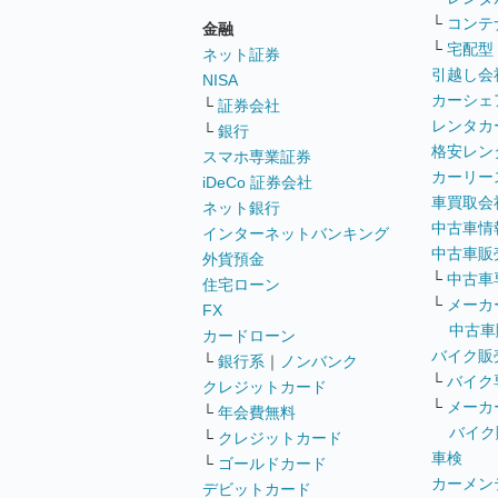
└
コンテ
金融
└
宅配型
ネット証券
引越し会
NISA
カーシェ
└
証券会社
レンタカ
└
銀行
格安レン
スマホ専業証券
カーリー
iDeCo 証券会社
車買取会
ネット銀行
中古車情
インターネットバンキング
中古車販
外貨預金
└
中古車
住宅ローン
└
メーカ
FX
中古車
カードローン
バイク販
└
銀行系
｜
ノンバンク
└
バイク
クレジットカード
└
メーカ
└
年会費無料
バイク
└
クレジットカード
車検
└
ゴールドカード
カーメン
デビットカード