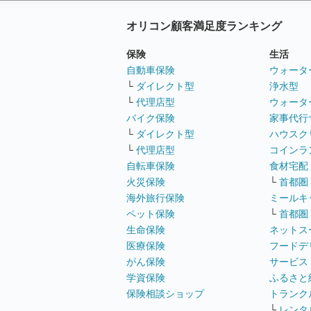
オリコン顧客満足度ランキング
保険
生活
自動車保険
ウォータ
└
ダイレクト型
浄水型
└
代理店型
ウォータ
バイク保険
家事代行
└
ダイレクト型
ハウスク
└
代理店型
コインラ
自転車保険
食材宅配
火災保険
└
首都圏
海外旅行保険
ミールキ
ペット保険
└
首都圏
生命保険
ネットス
医療保険
フードデ
がん保険
サービス
学資保険
ふるさと
保険相談ショップ
トランク
└
レンタ