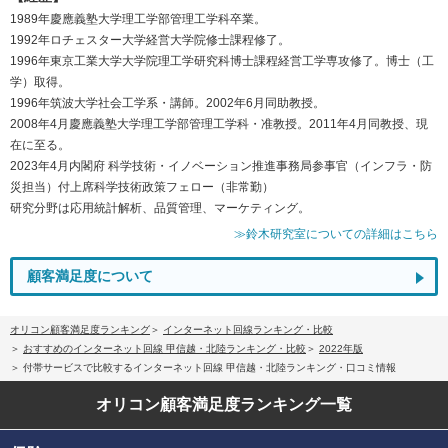
1989年慶應義塾大学理工学部管理工学科卒業。
1992年ロチェスター大学経営大学院修士課程修了。
1996年東京工業大学大学院理工学研究科博士課程経営工学専攻修了。博士（工
学）取得。
1996年筑波大学社会工学系・講師。2002年6月同助教授。
2008年4月慶應義塾大学理工学部管理工学科・准教授。2011年4月同教授、現
在に至る。
2023年4月内閣府 科学技術・イノベーション推進事務局参事官（インフラ・防
災担当）付上席科学技術政策フェロー（非常勤）
研究分野は応用統計解析、品質管理、マーケティング。
≫鈴木研究室についての詳細はこちら
顧客満足度について
オリコン顧客満足度ランキング
インターネット回線ランキング・比較
おすすめのインターネット回線 甲信越・北陸ランキング・比較
2022年版
付帯サービスで比較するインターネット回線 甲信越・北陸ランキング・口コミ情報
オリコン顧客満足度
ランキング一覧