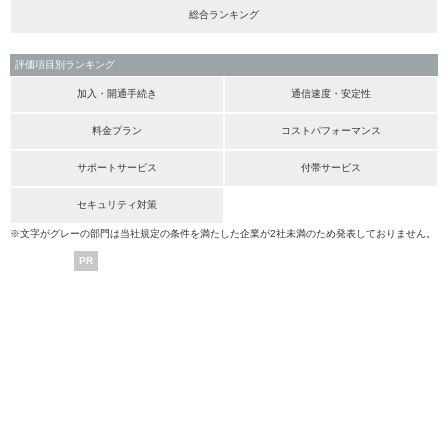
総合ランキング
評価項目別ランキング
加入・開通手続き
通信速度・安定性
料金プラン
コストパフォーマンス
サポートサービス
付帯サービス
セキュリティ対策
※文字がグレーの部門は当社規定の条件を満たした企業が2社未満のため発表しておりません。
PR