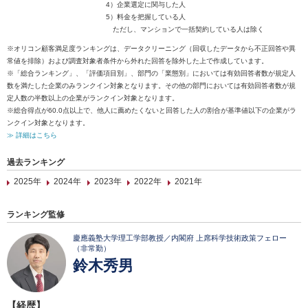
4）企業選定に関与した人
5）料金を把握している人
ただし、マンションで一括契約している人は除く
※オリコン顧客満足度ランキングは、データクリーニング（回収したデータから不正回答や異
常値を排除）および調査対象者条件から外れた回答を除外した上で作成しています。
※「総合ランキング」、「評価項目別」、部門の「業態別」においては有効回答者数が規定人
数を満たした企業のみランクイン対象となります。その他の部門においては有効回答者数が規
定人数の半数以上の企業がランクイン対象となります。
※総合得点が60.0点以上で、他人に薦めたくないと回答した人の割合が基準値以下の企業がラ
ンクイン対象となります。
≫ 詳細はこちら
過去ランキング
2025年
2024年
2023年
2022年
2021年
ランキング監修
慶應義塾大学理工学部教授／内閣府 上席科学技術政策フェロー
（非常勤）
鈴木秀男
【経歴】