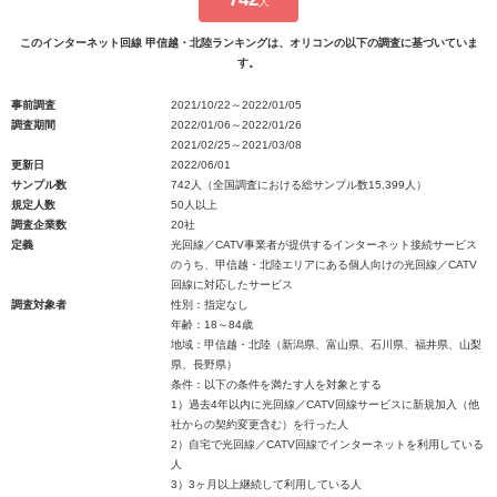
人
このインターネット回線 甲信越・北陸ランキングは、オリコンの以下の調査に基づいていま
す。
事前調査
2021/10/22～2022/01/05
調査期間
2022/01/06～2022/01/26
2021/02/25～2021/03/08
更新日
2022/06/01
サンプル数
742人（全国調査における総サンプル数15,399人）
規定人数
50人以上
調査企業数
20社
定義
光回線／CATV事業者が提供するインターネット接続サービス
のうち、甲信越・北陸エリアにある個人向けの光回線／CATV
回線に対応したサービス
調査対象者
性別：指定なし
年齢：18～84歳
地域：甲信越・北陸（新潟県、富山県、石川県、福井県、山梨
県、長野県）
条件：以下の条件を満たす人を対象とする
1）過去4年以内に光回線／CATV回線サービスに新規加入（他
社からの契約変更含む）を行った人
2）自宅で光回線／CATV回線でインターネットを利用している
人
3）3ヶ月以上継続して利用している人