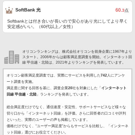
SoftBank 光
60
.3
点
Softbankとは付き合いが長いので安心があり光にしてより早く
安定感がいい。（60代以上／女性）
オリコンランキングは、株式会社オリコンを前身企業に1967年より
スタート。2006年からは顧客満足度調査を開始。インターネット回
線 甲信越・北陸は、2021年よりランキングを発表しています。
オリコン顧客満足度調査では、実際にサービスを利用した
742
人にアンケ
ート調査を実施。
満足度に関する回答を基に、調査企業
20
社を対象にした「
インターネット
回線 甲信越・北陸
」ランキングを発表しています。
総合満足度だけでなく、通信速度・安定性、サポートサービスなど様々な
切り口から「インターネット回線」を評価。さらに回答者の口コミや評判
といった、実際のユーザーの声も掲載しています。
価格だけでなく、“ユーザー満足度”からもサービスを比較し、「インターネ
ット回線」選びにお役立てください。