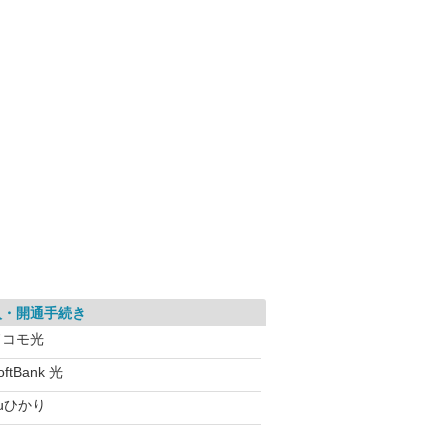
入・開通手続き
ドコモ光
oftBank 光
uひかり