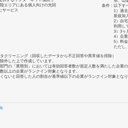
県、山
陸エリアにある個人向けの光回
条件：以下す
たサービス
1）過
新規加
2）自
利用し
3）3
4）企
5）料
ただし
タクリーニング（回収したデータから不正回答や異常値を排除）
除外した上で作成しています。
部門の「業態別」においては有効回答者数が規定人数を満たした企業の
数以上の企業がランクイン対象となります。
めたくないと回答した人の割合が基準値以下の企業がランクイン対象とな
1年