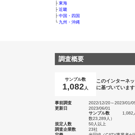
東海
近畿
中国・四国
九州・沖縄
調査概要
サンプル数
このインターネッ
1,082
に基づいています
人
事前調査
2022/12/20～2023/01/0
更新日
2023/06/01
サンプル数
1,0
数23,289人）
規定人数
50人以上
調査企業数
23社
定義
光回線／CATV事業者