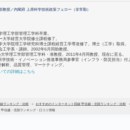
部教授／内閣府 上席科学技術政策フェロー（非常勤）
大学理工学部管理工学科卒業。
ター大学経営大学院修士課程修了。
大学大学院理工学研究科博士課程経営工学専攻修了。博士（工学）取得。
社会工学系・講師。2002年6月同助教授。
義塾大学理工学部管理工学科・准教授。2011年4月同教授、現在に至る。
府 科学技術・イノベーション推進事務局参事官（インフラ・防災担当）
計解析、品質管理、マーケティング。
いての詳細はこちら
線ランキング・比較
おすすめのインターネット回線 甲信越・北陸ランキング・比較
 甲信越・北陸ランキング・口コミ情報