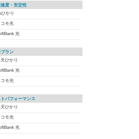
信速度・安定性
uひかり
ドコモ光
oftBank 光
金プラン
楽天ひかり
oftBank 光
ドコモ光
ストパフォーマンス
楽天ひかり
ドコモ光
oftBank 光