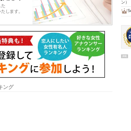
ン）
S
PR
キング