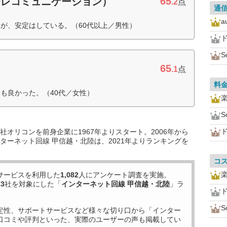
65
テレコミュニケーション）
.2
点
通
a
が、安定はしている。（60代以上／男性）
S
65
.1
点
料
も良かった。（40代／女性）
S
オリコンを前身企業に1967年よりスタート。2006年から
ターネット回線 甲信越・北陸は、2021年よりランキングを
コ
サービスを利用した
1,082
人にアンケート調査を実施。
23
社を対象にした「
インターネット回線 甲信越・北陸
」ラ
S
定性、サポートサービスなど様々な切り口から「インター
口コミや評判といった、実際のユーザーの声も掲載してい