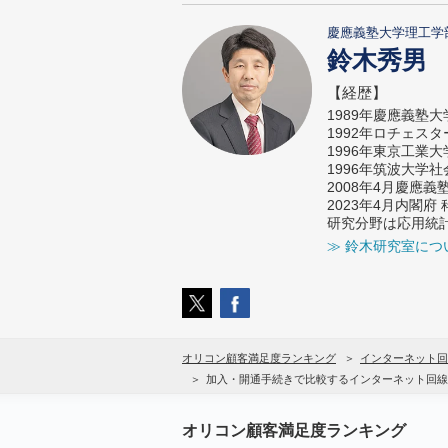
慶應義塾大学理工学
鈴木秀男
【経歴】
1989年慶應義塾
1992年ロチェス
1996年東京工業
1996年筑波大学
2008年4月慶應
2023年4月内閣
研究分野は応用統
≫ 鈴木研究室につ
オリコン顧客満足度ランキング
インターネット回
加入・開通手続きで比較するインターネット回線
オリコン顧客満足度ランキング