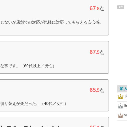
67
PR
.8
点
感じないが店舗での対応が気軽に対応してもらえる安心感。
67
.5
点
な事です。（60代以上／男性）
加
65
.5
点
切り替えが楽だった。（40代／女性）
S
a