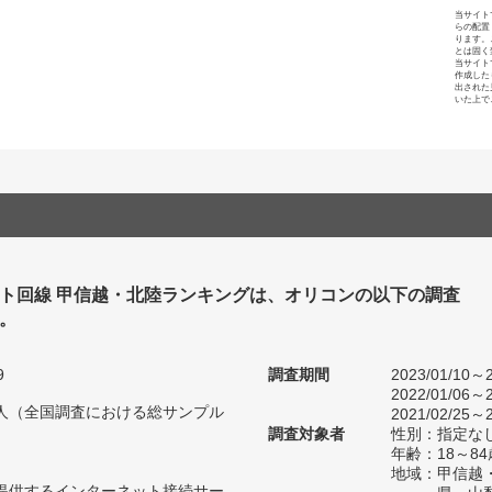
当サイト
らの配置
ります。
とは固く
当サイト
作成した
出された
いた上で
ト回線 甲信越・北陸ランキングは、オリコンの以下の調査
。
9
調査期間
2023/01/10～2
2022/01/06～2
82人（全国調査における総サンプル
2021/02/25～2
調査対象者
性別：指定な
年齢：18～84
地域：甲信越
が提供するインターネット接続サー