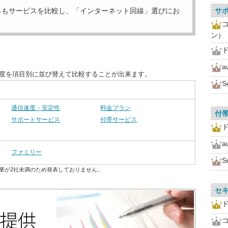
らもサービスを比較し、「インターネット回線」選びにお
サ
ン）
a
足度を項目別に並び替えて比較することが出来ます。
S
通信速度・安定性
料金プラン
付
サポートサービス
付帯サービス
a
ファミリー
S
業が2社未満のため発表しておりません。
セ