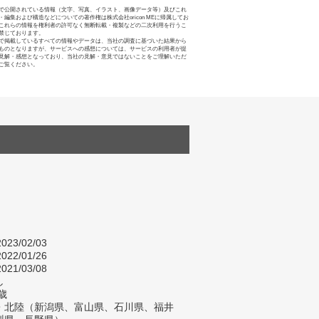
で公開されている情報（文字、写真、イラスト、画像データ等）及びこれ
・編集および構造などについての著作権は株式会社oricon MEに帰属してお
これらの情報を権利者の許可なく無断転載・複製などの二次利用を行うこ
禁じております。
で掲載しているすべての情報やデータは、当社の調査に基づいた結果から
ものとなりますが、サービスへの感想については、サービスの利用者が提
見解・感想となっており、当社の見解・意見ではないことをご理解いただ
ご覧ください。
023/02/03
022/01/26
021/03/08
し
歳
・北陸（新潟県、富山県、石川県、福井