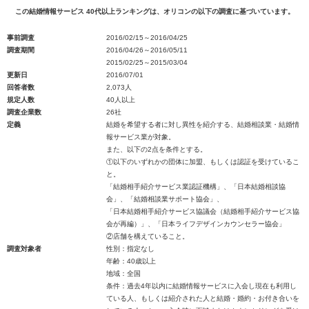
この結婚情報サービス 40代以上ランキングは、オリコンの以下の調査に基づいています。
事前調査
2016/02/15～2016/04/25
調査期間
2016/04/26～2016/05/11
2015/02/25～2015/03/04
更新日
2016/07/01
回答者数
2,073人
規定人数
40人以上
調査企業数
26社
定義
結婚を希望する者に対し異性を紹介する、結婚相談業・結婚情
報サービス業が対象。
また、以下の2点を条件とする。
①以下のいずれかの団体に加盟、もしくは認証を受けているこ
と。
「結婚相手紹介サービス業認証機構」、「日本結婚相談協
会」、「結婚相談業サポート協会」、
「日本結婚相手紹介サービス協議会（結婚相手紹介サービス協
会が再編）」、「日本ライフデザインカウンセラー協会」
②店舗を構えていること。
調査対象者
性別：指定なし
年齢：40歳以上
地域：全国
条件：過去4年以内に結婚情報サービスに入会し現在も利用し
ている人、もしくは紹介された人と結婚・婚約・お付き合いを