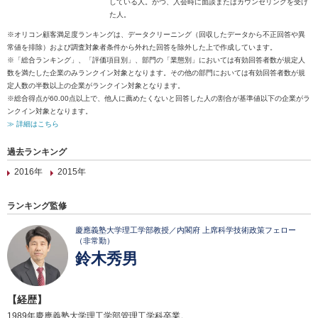
している人。かつ、入会時に面談またはカウンセリングを受け
た人。
※オリコン顧客満足度ランキングは、データクリーニング（回収したデータから不正回答や異
常値を排除）および調査対象者条件から外れた回答を除外した上で作成しています。
※「総合ランキング」、「評価項目別」、部門の「業態別」においては有効回答者数が規定人
数を満たした企業のみランクイン対象となります。その他の部門においては有効回答者数が規
定人数の半数以上の企業がランクイン対象となります。
※総合得点が60.00点以上で、他人に薦めたくないと回答した人の割合が基準値以下の企業がラ
ンクイン対象となります。
≫ 詳細はこちら
過去ランキング
2016年
2015年
ランキング監修
慶應義塾大学理工学部教授／内閣府 上席科学技術政策フェロー
（非常勤）
鈴木秀男
【経歴】
1989年慶應義塾大学理工学部管理工学科卒業。