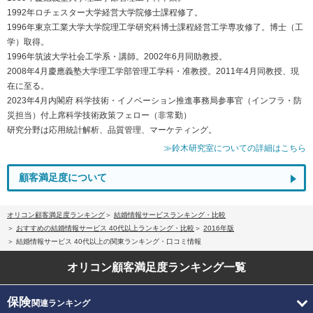
1992年ロチェスター大学経営大学院修士課程修了。
1996年東京工業大学大学院理工学研究科博士課程経営工学専攻修了。博士（工
学）取得。
1996年筑波大学社会工学系・講師。2002年6月同助教授。
2008年4月慶應義塾大学理工学部管理工学科・准教授。2011年4月同教授、現
在に至る。
2023年4月内閣府 科学技術・イノベーション推進事務局参事官（インフラ・防
災担当）付上席科学技術政策フェロー（非常勤）
研究分野は応用統計解析、品質管理、マーケティング。
≫鈴木研究室についての詳細はこちら
顧客満足度について
オリコン顧客満足度ランキング
結婚情報サービスランキング・比較
おすすめの結婚情報サービス 40代以上ランキング・比較
2016年版
結婚情報サービス 40代以上の関東ランキング・口コミ情報
オリコン顧客満足度
ランキング一覧
保険
関連ランキング