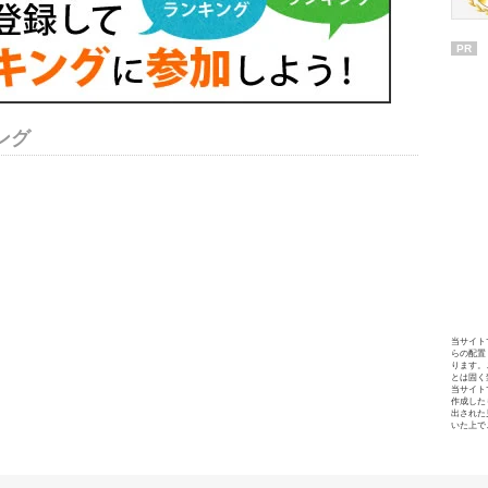
PR
ング
当サイト
らの配置
ります。
とは固く
当サイト
作成した
出された
いた上で