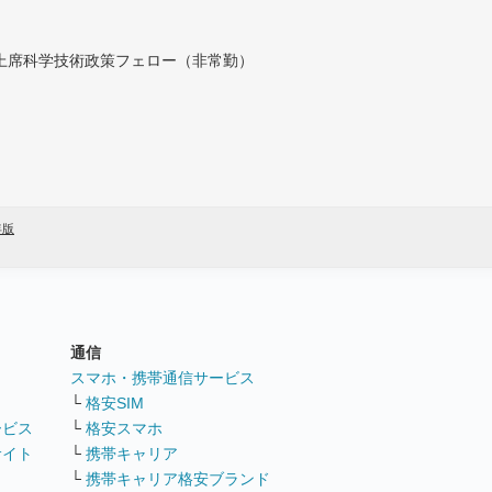
付上席科学技術政策フェロー（非常勤）
年版
通信
ト
スマホ・携帯通信サービス
└
格安SIM
ービス
└
格安スマホ
サイト
└
携帯キャリア
└
携帯キャリア格安ブランド