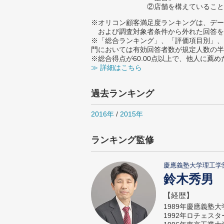
②店舗を構えていること
※オリコン顧客満足度ランキングは、デー
および調査対象者条件から外れた回答を
※「総合ランキング」、「評価項目別」、
門においては有効回答者数が規定人数の半
※総合得点が60.00点以上で、他人に
≫ 詳細はこちら
過去ランキング
2016年
/
2015年
ランキング監修
慶應義塾大学理工学
鈴木秀男
【経歴】
1989年慶應義塾
1992年ロチェス