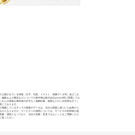
で公開されている情報（文字、写真、イラスト、画像データ等）及びこれ
・編集および構造などについての著作権は株式会社oricon MEに帰属してお
これらの情報を権利者の許可なく無断転載・複製などの二次利用を行うこ
禁じております。
で掲載しているすべての情報やデータは、当社の調査に基づいた結果から
ものとなりますが、サービスへの感想については、サービスの利用者が提
見解・感想となっており、当社の見解・意見ではないことをご理解いただ
ご覧ください。