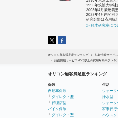
1996年東京工業
1996年筑波大学
2008年4月慶應
2023年4月内閣
研究分野は応用統
≫ 鈴木研究室につ
オリコン顧客満足度ランキング
結婚情報サービス
結婚情報サービス 40代以上の費用対効果ランキ
オリコン顧客満足度ランキング
保険
生活
自動車保険
ウォータ
└
ダイレクト型
浄水型
└
代理店型
ウォータ
バイク保険
家事代行
└
ダイレクト型
ハウスク