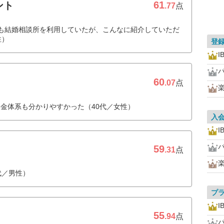
61
ント
.77
点
も結婚相談所を利用していたが、こんなに紹介していただ
性）
登
I
60
.07
点
金体系も分かりやすかった（40代／女性）
入
I
59
.31
点
代／男性）
プ
I
55
.94
点