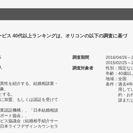
ービス 40代以上ランキングは、オリコンの以下の調査に基づ
5
調査期間
2016/04/26～2
2015/02/25～2
人
調査対象者
性別：指定な
年齢：40歳以
地域：全国
異性を紹介する、結婚相談業・
条件：過去4
象。
用して
とする。
約・お
に加盟、もしくは認証を受けて
談また
業認証機構」、「日本結婚相談
ポート協会」、
ビス協議会（結婚相手紹介サー
日本ライフデザインカウンセラ