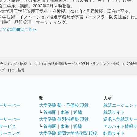
大学大学院理工学研究科博士課程経営工学専攻修了。博士（工学）取得。
社会工学系・講師。2002年6月同助教授。
義塾大学理工学部管理工学科・准教授。2011年4月同教授、現在に至る。
府 科学技術・イノベーション推進事務局参事官（インフラ・防災担当）
計解析、品質管理、マーケティング。
いての詳細はこちら
ランキング・比較
おすすめの結婚情報サービス 40代以上ランキング・比較
2016
ング・口コミ情報
塾
人材
ーサーバー
大学受験 塾・予備校 現役
就活エージェン
└
首都圏
｜
東海
｜
近畿
就活サイト
ーサーバー
大学受験 個別指導塾 現役
逆求人型就活サ
サービス
└
首都圏
｜
東海
｜
近畿
アルバイト情報
リーニング
大学受験 難関大学特化型 現役
転職サイト