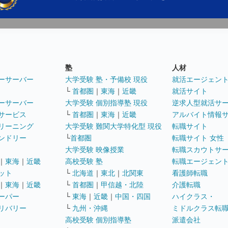
塾
人材
ーサーバー
大学受験 塾・予備校 現役
就活エージェン
└
首都圏
｜
東海
｜
近畿
就活サイト
ーサーバー
大学受験 個別指導塾 現役
逆求人型就活サ
サービス
└
首都圏
｜
東海
｜
近畿
アルバイト情報
リーニング
大学受験 難関大学特化型 現役
転職サイト
ンドリー
└
首都圏
転職サイト 女性
大学受験 映像授業
転職スカウトサ
｜
東海
｜
近畿
高校受験 塾
転職エージェン
ット
└
北海道
｜
東北
｜
北関東
看護師転職
｜
東海
｜
近畿
└
首都圏
｜
甲信越・北陸
介護転職
ーパー
└
東海
｜
近畿
｜
中国・四国
ハイクラス・
リバリー
└
九州・沖縄
ミドルクラス転
高校受験 個別指導塾
派遣会社