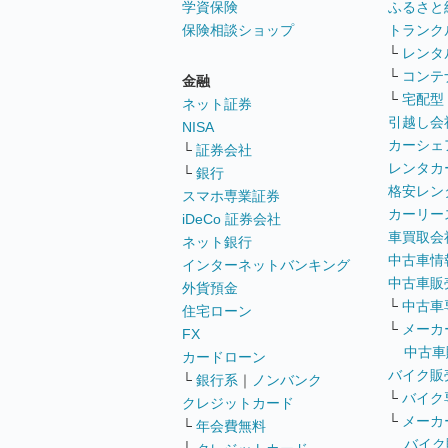
学資保険
ふるさと
保険相談ショップ
トランク
└
レンタ
└
コンテ
金融
└
宅配型
ネット証券
引越し会
NISA
カーシェ
└
証券会社
レンタカ
└
銀行
格安レン
スマホ専業証券
カーリー
iDeCo 証券会社
車買取会
ネット銀行
中古車情
インターネットバンキング
中古車販
外貨預金
└
中古車
住宅ローン
└
メーカ
FX
中古車
カードローン
バイク販
└
銀行系
｜
ノンバンク
└
バイク
クレジットカード
└
メーカ
└
年会費無料
バイク