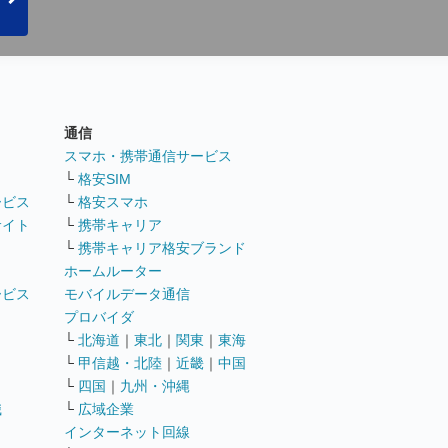
通信
ト
スマホ・携帯通信サービス
└
格安SIM
ービス
└
格安スマホ
サイト
└
携帯キャリア
└
携帯キャリア格安ブランド
ホームルーター
ービス
モバイルデータ通信
ト
プロバイダ
└
北海道
｜
東北
｜
関東
｜
東海
└
甲信越・北陸
｜
近畿
｜
中国
└
四国
｜
九州・沖縄
職
└
広域企業
インターネット回線