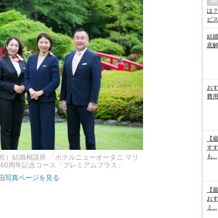
は
ビス.
結
底
お
費用
【最
す
も...
京）結婚相談所 「ホテルニューオータニ マリ
業60周年記念コース「プレミアムプラス」
写真ページを見る
【最
お
ミ...