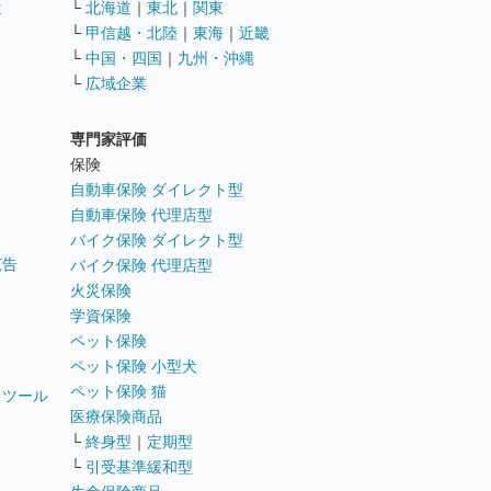
遣
└
北海道
｜
東北
｜
関東
└
甲信越・北陸
｜
東海
｜
近畿
ス
└
中国・四国
｜
九州・沖縄
└
広域企業
専門家評価
ト
保険
自動車保険 ダイレクト型
自動車保険 代理店型
バイク保険 ダイレクト型
広告
バイク保険 代理店型
火災保険
学資保険
ペット保険
ペット保険 小型犬
ペット保険 猫
トツール
医療保険商品
└
終身型
｜
定期型
└
引受基準緩和型