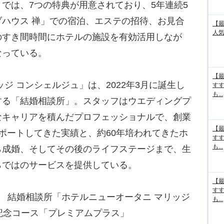
では、7つの特典が用意されており、5年連続5
ハウス 禅」での宿泊、エステの招待、お見合
【最
人気
のすき間時間にホテルの施設を有効活用しなが
なっている。
【最
ジ コンシェルジュ」は、2022年3月に誕生し
す
も...
する「結婚相談所」。スタッフはウエディングプ
なキャリアを積んだプロフェッショナルで、創業
【最
ポートしてきた実績と、約60年培われてきたホ
す
も...
ら成婚、そしてその後のライフステージまで、生
らではのサービスを提供している。
【最
す
 結婚相談所「ホテルニューオータニ マリッジ
も...
記念コース「プレミアムプラス」