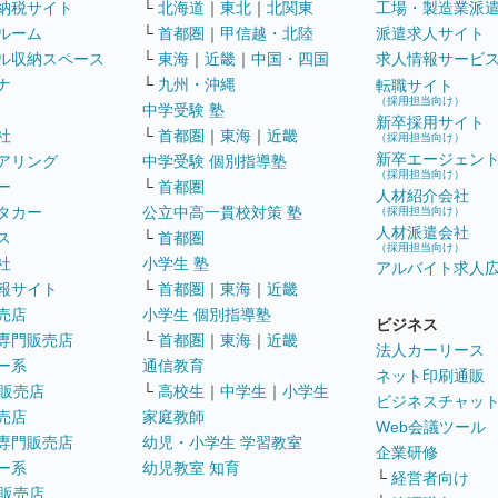
納税サイト
└
北海道
｜
東北
｜
北関東
工場・製造業派
ルーム
└
首都圏
｜
甲信越・北陸
派遣求人サイト
ル収納スペース
└
東海
｜
近畿
｜
中国・四国
求人情報サービ
ナ
└
九州・沖縄
転職サイト
（採用担当向け）
中学受験 塾
新卒採用サイト
社
└
首都圏
｜
東海
｜
近畿
（採用担当向け）
新卒エージェン
アリング
中学受験 個別指導塾
（採用担当向け）
ー
└
首都圏
人材紹介会社
タカー
公立中高一貫校対策 塾
（採用担当向け）
人材派遣会社
ス
└
首都圏
（採用担当向け）
社
小学生 塾
アルバイト求人
報サイト
└
首都圏
｜
東海
｜
近畿
売店
小学生 個別指導塾
ビジネス
専門販売店
└
首都圏
｜
東海
｜
近畿
法人カーリース
ー系
通信教育
ネット印刷通販
販売店
└
高校生
｜
中学生
｜
小学生
ビジネスチャッ
売店
家庭教師
Web会議ツール
専門販売店
幼児・小学生 学習教室
企業研修
ー系
幼児教室 知育
└
経営者向け
販売店