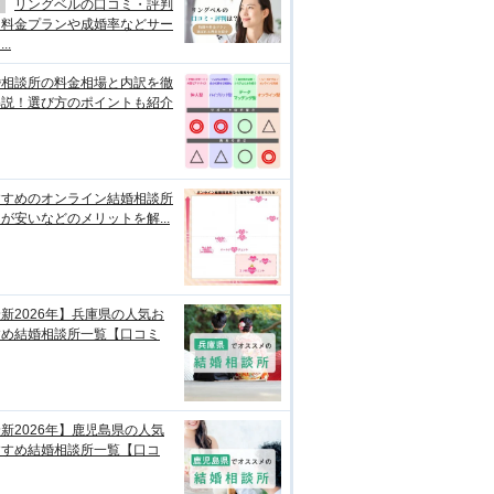
リングベルの口コミ・評判
？料金プランや成婚率などサー
..
婚相談所の料金相場と内訳を徹
解説！選び方のポイントも紹介
すすめのオンライン結婚相談所
が安いなどのメリットを解...
新2026年】兵庫県の人気お
すめ結婚相談所一覧【口コミ
新2026年】鹿児島県の人気
すすめ結婚相談所一覧【口コ