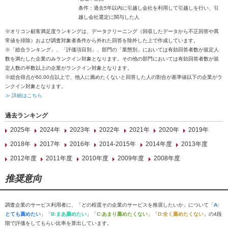
条件：過去5年以内に引越し会社を利用して引越しを行い、引
越し会社選定に関与した人
※オリコン顧客満足度ランキングは、データクリーニング（回収したデータから不正回答や異
常値を排除）および調査対象者条件から外れた回答を除外した上で作成しています。
※「総合ランキング」、「評価項目別」、部門の「業態別」においては有効回答者数が規定人
数を満たした企業のみランクイン対象となります。その他の部門においては有効回答者数が規
定人数の半数以上の企業がランクイン対象となります。
※総合得点が60.00点以上で、他人に薦めたくないと回答した人の割合が基準値以下の企業がラ
ンクイン対象となります。
≫ 詳細はこちら
過去ランキング
2025年
2024年
2023年
2022年
2021年
2020年
2019年
2018年
2017年
2016年
2014-2015年
2014年度
2013年度
2012年度
2011年度
2010年度
2009年度
2008年度
推奨意向
調査企業のサービス利用者に、「どの程度その企業のサービスを推奨したいか」について「
A:
とても薦めたい
」「
B:まあ薦めたい
」「
C:あまり薦めたくない
」「
D:全く薦めたくない
」の4段
階で評価をしてもらい比率を算出しています。