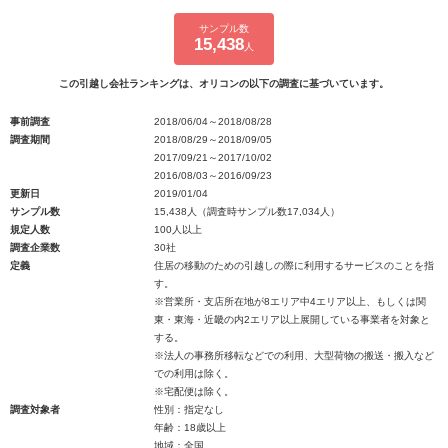
サンプル数
15,438
人
この引越し会社ランキングは、オリコンの以下の調査に基づいています。
事前調査
2018/06/04～2018/08/28
調査期間
2018/08/29～2018/09/05
2017/09/21～2017/10/02
2016/08/03～2016/09/23
更新日
2019/01/04
サンプル数
15,438人（調査時サンプル数17,034人）
規定人数
100人以上
調査企業数
30社
定義
住居の移動のための引越しの際に利用するサービスのことを指
す。
※営業所・支店所在地が8エリア中4エリア以上、もしくは関
東・東海・近畿の内2エリア以上展開している事業者を対象と
する。
※法人の事務所移転などでの利用、大型荷物の搬送・搬入など
での利用は除く。
※宅配便は除く。
調査対象者
性別：指定なし
年齢：18歳以上
地域：全国