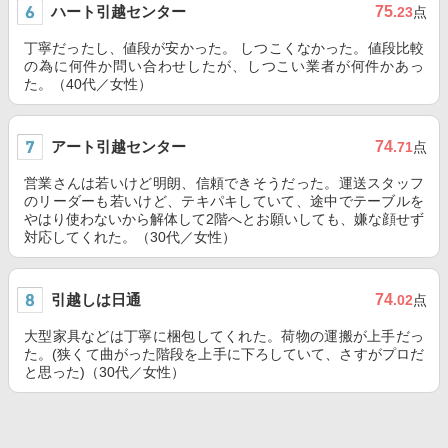
ハート引越センター
75
.23
点
丁寧だったし、値段が安かった。 しつこくなかった。値段比較
の為に何件か問い合わせしたが、しつこい業者が何件かあっ
た。（40代／女性）
アート引越センター
74
.71
点
営業さんは若いけど明朗、信頼できそうだった。運送スタッフ
のリーダーも若いけど、テキパキしていて、途中でテーブルを
やはり使わないから解体して2階へとお願いしても、嫌な顔せず
対応してくれた。（30代／女性）
引越しは日通
74
.02
点
大型家具などは丁寧に梱包してくれた。荷物の運搬が上手だっ
た。(狭くて曲がった階段を上手に下ろしていて、さすがプロだ
と思った)（30代／女性）