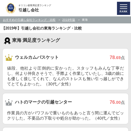
オリコン顧客満足度ランキング
引越し会社
おすすめの引越し会社ランキング・比較
2019年版
東海
【2019年】引越し会社の東海ランキング・比較
東海 満足度ランキング
ウェルカムバスケット
78
.69
点
値段、他社より圧倒的に安かった。スタッフもみんな丁寧だ
し、何より仲良さそうで、手際よく作業していたし、3歳の娘に
も優しく接してくれて、なんのストレスも無い引っ越しができ
てとてもよかった。（30代／女性）
ハトのマークの引越センター
76
.00
点
作業員の方がパワフルで重いものもあっと言う間に運んでビッ
クリした。不要品の下取りや処分が助かった。（40代／女性）