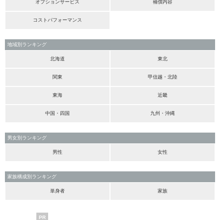
オプションサービス
補償内容
コストパフォーマンス
地域別ランキング
北海道
東北
関東
甲信越・北陸
東海
近畿
中国・四国
九州・沖縄
男女別ランキング
男性
女性
家族構成別ランキング
単身者
家族
PR