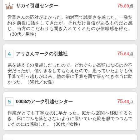
サカイ引越センター
75
.89
点
営業さんの応対がよかった。初対面で誠実さを感じた。一発契
約を前提に話をしてきたが、それだけ自信があるものだと感
じ、当方のこだわりも聞き入れてくれたのが信頼感を得た。
（30代／男性）
アリさんマークの引越社
75
.64
点
県を越えての引越しだったので、どれぐらい高額になるのか不
安だったが、値引きをしてもらえたので、思っていたよりも低
予算で引っ越しが出来、他の事に予算を回す事ができ本当に助
かった。（30代／女性）
0003のアーク引越センター
75
.43
点
作業がとても丁寧なのに早かった。庭から玄関へ移動すると
き、床にごみを落とさないように履いていた靴を服でつつんで
いたのには感動した。（30代／女性）