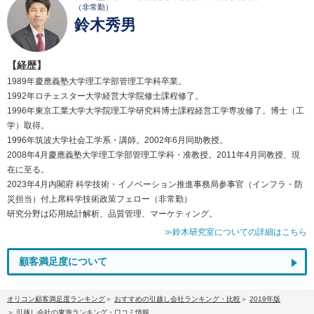
（非常勤）
鈴木秀男
【経歴】
1989年慶應義塾大学理工学部管理工学科卒業。
1992年ロチェスター大学経営大学院修士課程修了。
1996年東京工業大学大学院理工学研究科博士課程経営工学専攻修了。博士（工
学）取得。
1996年筑波大学社会工学系・講師。2002年6月同助教授。
2008年4月慶應義塾大学理工学部管理工学科・准教授。2011年4月同教授、現
在に至る。
2023年4月内閣府 科学技術・イノベーション推進事務局参事官（インフラ・防
災担当）付上席科学技術政策フェロー（非常勤）
研究分野は応用統計解析、品質管理、マーケティング。
≫鈴木研究室についての詳細はこちら
顧客満足度について
オリコン顧客満足度ランキング
おすすめの引越し会社ランキング・比較
2019年版
引越し会社の東海ランキング・口コミ情報