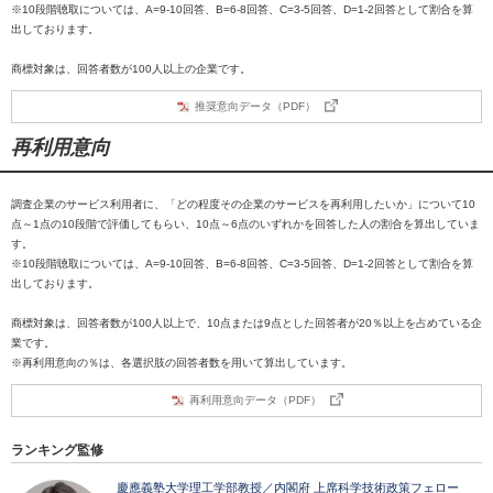
※10段階聴取については、A=9-10回答、B=6-8回答、C=3-5回答、D=1-2回答として割合を算
出しております。
商標対象は、回答者数が100人以上の企業です。
推奨意向データ（PDF）
再利用意向
調査企業のサービス利用者に、「どの程度その企業のサービスを再利用したいか」について10
点～1点の10段階で評価してもらい、10点～6点のいずれかを回答した人の割合を算出していま
す。
※10段階聴取については、A=9-10回答、B=6-8回答、C=3-5回答、D=1-2回答として割合を算
出しております。
商標対象は、回答者数が100人以上で、10点または9点とした回答者が20％以上を占めている企
業です。
※再利用意向の％は、各選択肢の回答者数を用いて算出しています。
再利用意向データ（PDF）
ランキング監修
慶應義塾大学理工学部教授／内閣府 上席科学技術政策フェロー