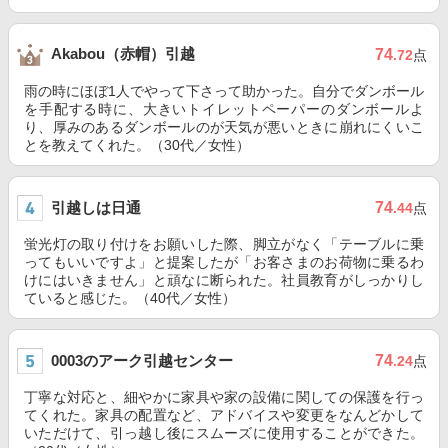
Akabou（赤帽）引越
74
.72
点
雨の時にほぼ1人でやって下さって助かった。自分でダンボール
を手配する時に、大きいトイレットペーパーのダンボールよ
り、厚みのあるダンボールのが天気が悪いときに崩れにくいこ
とを教えてくれた。（30代／女性）
引越しは日通
74
.44
点
蛍光灯の取り付けをお願いした際、脚立がなく「テーブルに乗
ってもいいですよ」と提案したが「お客さまのお荷物に乗るわ
けにはいきません」と頑なに断られた。社員教育がしっかりし
ていると感じた。（40代／女性）
0003のアーク引越センター
74
.24
点
丁寧な対応と、細やかに家具や家の設備に関しての保護を行っ
てくれた。家具の配置など、アドバイスや変更をなんどかして
いただけて、引っ越し後にスムーズに使用することができた。