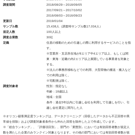
調査期間
2018/08/29～2018/09/05
2017/09/21～2017/10/02
2016/08/03～2016/09/23
更新日
2019/01/04
サンプル数
15,438人（調査時サンプル数17,034人）
規定人数
100人以上
調査企業数
30社
定義
住居の移動のための引越しの際に利用するサービスのことを指
す。
※営業所・支店所在地が8エリア中4エリア以上、もしくは関
東・東海・近畿の内2エリア以上展開している事業者を対象と
する。
※法人の事務所移転などでの利用、大型荷物の搬送・搬入など
での利用は除く。
※宅配便は除く。
調査対象者
性別：指定なし
年齢：18歳以上
地域：全国
条件：過去5年以内に引越し会社を利用して引越しを行い、引
越し会社選定に関与した人
※オリコン顧客満足度ランキングは、データクリーニング（回収したデータから不正回答や異
常値を排除）および調査対象者条件から外れた回答を除外した上で作成しています。
※「総合ランキング」、「評価項目別」、部門の「業態別」においては有効回答者数が規定人
数を満たした企業のみランクイン対象となります。その他の部門においては有効回答者数が規