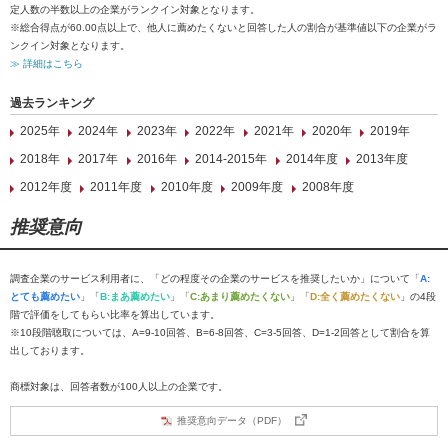
定人数の半数以上の企業がランクイン対象となります。
※総合得点が60.00点以上で、他人に薦めたくないと回答した人の割合が基準値以下の企業がラ
ンクイン対象となります。
≫ 詳細はこちら
過去ランキング
2025年
2024年
2023年
2022年
2021年
2020年
2019年
2018年
2017年
2016年
2014-2015年
2014年度
2013年度
2012年度
2011年度
2010年度
2009年度
2008年度
推奨意向
調査企業のサービス利用者に、「どの程度その企業のサービスを推奨したいか」について「
A:
とても薦めたい
」「
B:まあ薦めたい
」「
C:あまり薦めたくない
」「
D:全く薦めたくない
」の4段
階で評価をしてもらい比率を算出しています。
※10段階聴取については、A=9-10回答、B=6-8回答、C=3-5回答、D=1-2回答として割合を算
出しております。
商標対象は、回答者数が100人以上の企業です。
推奨意向データ（PDF）