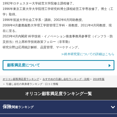
1992年ロチェスター大学経営大学院修士課程修了。
1996年東京工業大学大学院理工学研究科博士課程経営工学専攻修了。博士（工
学）取得。
1996年筑波大学社会工学系・講師。2002年6月同助教授。
2008年4月慶應義塾大学理工学部管理工学科・准教授。2011年4月同教授、現
在に至る。
2023年4月内閣府 科学技術・イノベーション推進事務局参事官（インフラ・防
災担当）付上席科学技術政策フェロー（非常勤）
研究分野は応用統計解析、品質管理、マーケティング。
≫鈴木研究室についての詳細はこちら
顧客満足度について
オリコン顧客満足度ランキング
おすすめの引越し会社ランキング・比較
2019年版
引越し会社の単身者ランキング・口コミ情報
オリコン顧客満足度
ランキング一覧
保険
関連ランキング