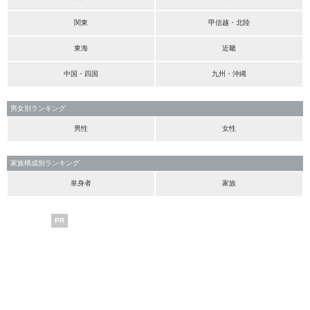
関東
甲信越・北陸
東海
近畿
中国・四国
九州・沖縄
男女別ランキング
男性
女性
家族構成別ランキング
単身者
家族
PR