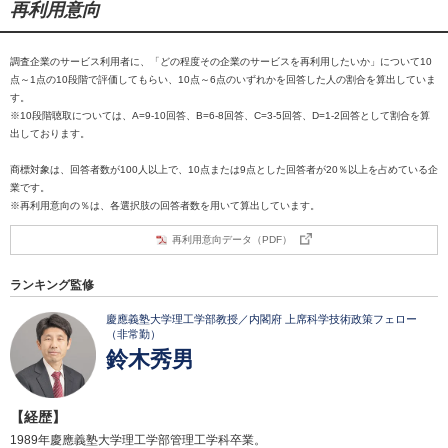
再利用意向
調査企業のサービス利用者に、「どの程度その企業のサービスを再利用したいか」について10
点～1点の10段階で評価してもらい、10点～6点のいずれかを回答した人の割合を算出していま
す。
※10段階聴取については、A=9-10回答、B=6-8回答、C=3-5回答、D=1-2回答として割合を算
出しております。
商標対象は、回答者数が100人以上で、10点または9点とした回答者が20％以上を占めている企
業です。
※再利用意向の％は、各選択肢の回答者数を用いて算出しています。
再利用意向データ（PDF）
ランキング監修
慶應義塾大学理工学部教授／内閣府 上席科学技術政策フェロー
（非常勤）
鈴木秀男
【経歴】
1989年慶應義塾大学理工学部管理工学科卒業。