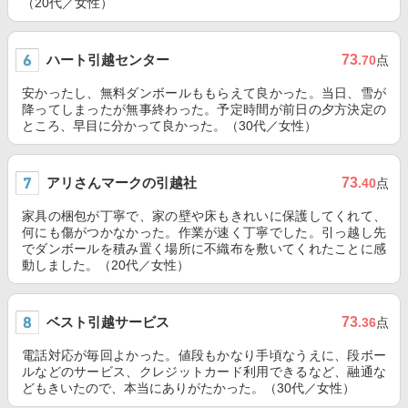
（20代／女性）
ハート引越センター
73
.70
点
安かったし、無料ダンボールももらえて良かった。当日、雪が
降ってしまったが無事終わった。予定時間が前日の夕方決定の
ところ、早目に分かって良かった。（30代／女性）
アリさんマークの引越社
73
.40
点
家具の梱包が丁寧で、家の壁や床もきれいに保護してくれて、
何にも傷がつかなかった。作業が速く丁寧でした。引っ越し先
でダンボールを積み置く場所に不織布を敷いてくれたことに感
動しました。（20代／女性）
ベスト引越サービス
73
.36
点
電話対応が毎回よかった。値段もかなり手頃なうえに、段ボー
ルなどのサービス、クレジットカード利用できるなど、融通な
どもきいたので、本当にありがたかった。（30代／女性）