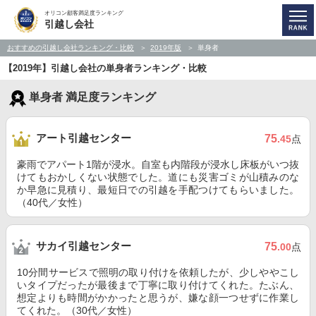
オリコン顧客満足度ランキング
引越し会社
おすすめの引越し会社ランキング・比較
2019年版
単身者
【2019年】引越し会社の単身者ランキング・比較
単身者 満足度ランキング
アート引越センター
75
.45
点
豪雨でアパート1階が浸水。自室も内階段が浸水し床板がいつ抜
けてもおかしくない状態でした。道にも災害ゴミが山積みのな
か早急に見積り、最短日での引越を手配つけてもらいました。
（40代／女性）
サカイ引越センター
75
.00
点
10分間サービスで照明の取り付けを依頼したが、少しややこし
いタイプだったが最後まで丁寧に取り付けてくれた。たぶん、
想定よりも時間がかかったと思うが、嫌な顔一つせずに作業し
てくれた。（30代／女性）