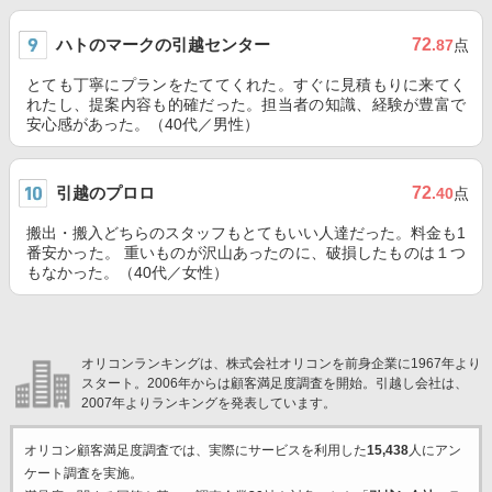
ハトのマークの引越センター
72
.87
点
とても丁寧にプランをたててくれた。すぐに見積もりに来てく
れたし、提案内容も的確だった。担当者の知識、経験が豊富で
安心感があった。（40代／男性）
引越のプロロ
72
.40
点
搬出・搬入どちらのスタッフもとてもいい人達だった。料金も1
番安かった。 重いものが沢山あったのに、破損したものは１つ
もなかった。（40代／女性）
オリコンランキングは、株式会社オリコンを前身企業に1967年より
スタート。2006年からは顧客満足度調査を開始。引越し会社は、
2007年よりランキングを発表しています。
オリコン顧客満足度調査では、実際にサービスを利用した
15,438
人にアン
ケート調査を実施。