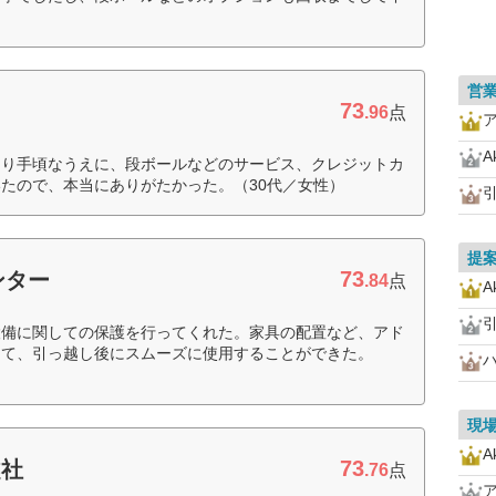
営
73
.96
点
A
なり手頃なうえに、段ボールなどのサービス、クレジットカ
たので、本当にありがたかった。（30代／女性）
提
73
ンター
.84
点
A
設備に関しての保護を行ってくれた。家具の配置など、アド
けて、引っ越し後にスムーズに使用することができた。
現
A
73
越社
.76
点