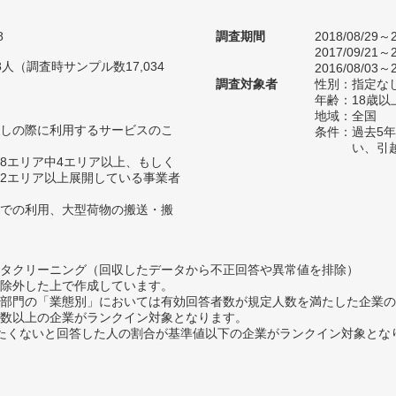
8
調査期間
2018/08/29～2
2017/09/21～2
38人（調査時サンプル数17,034
2016/08/03～2
調査対象者
性別：指定な
年齢：18歳以
地域：全国
しの際に利用するサービスのこ
条件：過去5
い、引
8エリア中4エリア以上、もしく
2エリア以上展開している事業者
での利用、大型荷物の搬送・搬
タクリーニング（回収したデータから不正回答や異常値を排除）
除外した上で作成しています。
部門の「業態別」においては有効回答者数が規定人数を満たした企業の
数以上の企業がランクイン対象となります。
薦めたくないと回答した人の割合が基準値以下の企業がランクイン対象とな