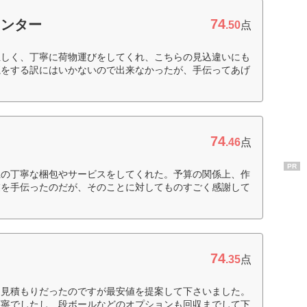
74
センター
.50
点
正しく、丁寧に荷物運びをしてくれ、こちらの見込違いにも
魔をする訳にはいかないので出来なかったが、手伝ってあげ
74
.46
点
PR
上の丁寧な梱包やサービスをしてくれた。予算の関係上、作
業を手伝ったのだが、そのことに対してものすごく感謝して
74
.35
点
相見積もりだったのですが最安値を提案して下さいました。
丁寧でしたし、段ボールなどのオプションも回収までして下