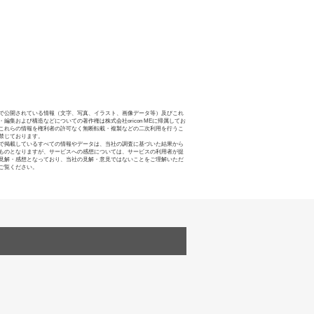
で公開されている情報（文字、写真、イラスト、画像データ等）及びこれ
・編集および構造などについての著作権は株式会社oricon MEに帰属してお
これらの情報を権利者の許可なく無断転載・複製などの二次利用を行うこ
禁じております。
で掲載しているすべての情報やデータは、当社の調査に基づいた結果から
ものとなりますが、サービスへの感想については、サービスの利用者が提
見解・感想となっており、当社の見解・意見ではないことをご理解いただ
ご覧ください。