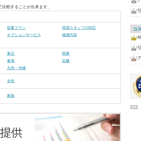
て比較することが出来ます。
提案プラン
現場スタッフの対応
コ
オプションサービス
補償内容
A
東北
関東
東海
近畿
九州・沖縄
女性
家族
PR