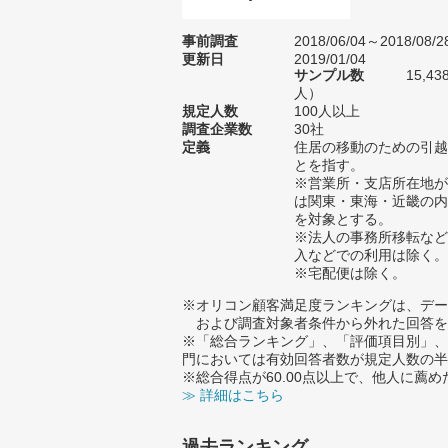
事前調査
2018/06/04～2018/08/2
更新日
2019/01/04
サンプル数
15,4
人）
規定人数
100人以上
調査企業数
30社
定義
住居の移動のための引越
とを指す。
※営業所・支店所在地が
は関東・東海・近畿の内
を対象とする。
※法人の事務所移転など
入などでの利用は除く。
※宅配便は除く。
※オリコン顧客満足度ランキングは、デー
および調査対象者条件から外れた回答を
※「総合ランキング」、「評価項目別」、
門においては有効回答者数が規定人数の半
※総合得点が60.00点以上で、他人に
≫ 詳細はこちら
過去ランキング