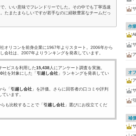
寧で、いい意味でフレンドリーでした。その中でも丁寧迅速
た。たまたまらしいですが若手なのに経験豊富なチームだっ
作
A
オリコンを前身企業に1967年よりスタート。2006年から
し会社は、2007年よりランキングを発表しています。
サービスを利用した
15,438
人にアンケート調査を実施。
オ
30
社を対象にした「
引越し会社
」ランキングを発表してい
から「
引越し会社
」を評価。さらに回答者の口コミや評判
しています。
からも比較することで「
引越し会社
」選びにお役立てくだ
補