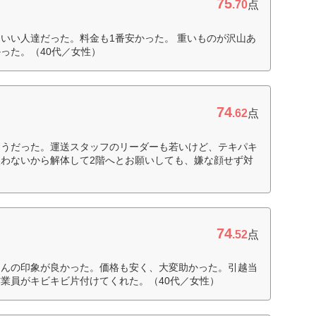
75
.70
点
いい人達だった。料金も1番安かった。 重いものが沢山あ
った。（40代／女性）
74
.62
点
そうだった。運送スタッフのリーダーも若いけど、テキパキ
わないから解体して2階へとお願いしても、嫌な顔せず対
74
.52
点
さんの印象が良かった。価格も安く、大変助かった。引越当
業員がキビキビ片付けてくれた。（40代／女性）