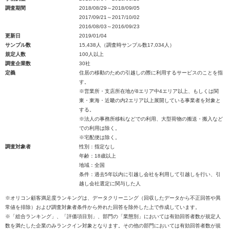
調査期間
2018/08/29～2018/09/05
2017/09/21～2017/10/02
2016/08/03～2016/09/23
更新日
2019/01/04
サンプル数
15,438人（調査時サンプル数17,034人）
規定人数
100人以上
調査企業数
30社
定義
住居の移動のための引越しの際に利用するサービスのことを指
す。
※営業所・支店所在地が8エリア中4エリア以上、もしくは関
東・東海・近畿の内2エリア以上展開している事業者を対象と
する。
※法人の事務所移転などでの利用、大型荷物の搬送・搬入など
での利用は除く。
※宅配便は除く。
調査対象者
性別：指定なし
年齢：18歳以上
地域：全国
条件：過去5年以内に引越し会社を利用して引越しを行い、引
越し会社選定に関与した人
※オリコン顧客満足度ランキングは、データクリーニング（回収したデータから不正回答や異
常値を排除）および調査対象者条件から外れた回答を除外した上で作成しています。
※「総合ランキング」、「評価項目別」、部門の「業態別」においては有効回答者数が規定人
数を満たした企業のみランクイン対象となります。その他の部門においては有効回答者数が規