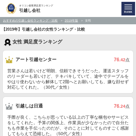
オリコン顧客満足度ランキング
引越し会社
おすすめの引越し会社ランキング・比較
2019年版
女性
【2019年】引越し会社の女性ランキング・比較
女性 満足度ランキング
アート引越センター
76
.42
点
営業さんは若いけど明朗、信頼できそうだった。運送スタッフ
のリーダーも若いけど、テキパキしていて、途中でテーブルを
やはり使わないから解体して2階へとお願いしても、嫌な顔せず
対応してくれた。（30代／女性）
引越しは日通
76
.24
点
手際が良く、こちらが思っている以上の丁寧な梱包やサービス
をしてくれた。予算の関係上、作業員が少なかったので自分た
ちも作業を手伝ったのだが、そのことに対してものすごく感謝
してもらえて恐縮した。（50代／女性）