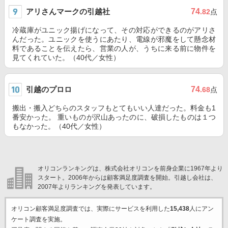
アリさんマークの引越社
74
.82
点
冷蔵庫がユニック揚げになって、その対応ができるのがアリさ
んだった。ユニックを使うにあたり、電線が邪魔をして懸念材
料であることを伝えたら、営業の人が、うちに来る前に物件を
見てくれていた。（40代／女性）
引越のプロロ
74
.68
点
搬出・搬入どちらのスタッフもとてもいい人達だった。料金も1
番安かった。 重いものが沢山あったのに、破損したものは１つ
もなかった。（40代／女性）
オリコンランキングは、株式会社オリコンを前身企業に1967年より
スタート。2006年からは顧客満足度調査を開始。引越し会社は、
2007年よりランキングを発表しています。
オリコン顧客満足度調査では、実際にサービスを利用した
15,438
人にアン
ケート調査を実施。