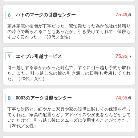
ハトのマークの引越センター
75
.45
点
家具家電の梱包が丁寧だった。繁忙期だった為か他社は見積り
の時点で断られることもあったが、引き受けてくれて、値段も
すごく安かった。（30代／女性）
エイブル引越サービス
75
.35
点
引っ越しする事がわかった時点で、すぐに引っ越し予約が取れ
た。また、引っ越し先の鍵の引き渡しの日時も考慮してくれ
た。（20代／女性）
0003のアーク引越センター
74
.99
点
丁寧な対応と、細やかに家具や家の設備に関しての保護を行っ
てくれた。家具の配置など、アドバイスや変更をなんどかして
いただけて、引っ越し後にスムーズに使用することができた。
（20代／女性）