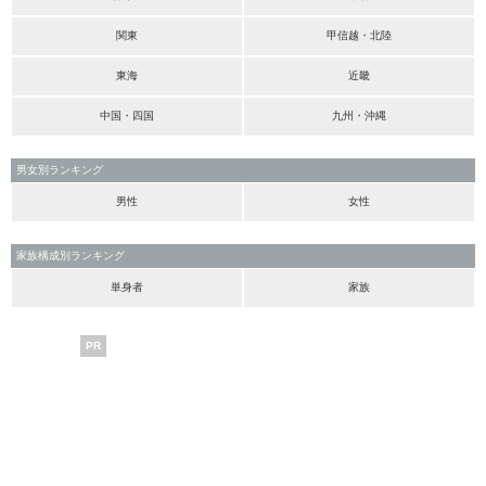
関東
甲信越・北陸
東海
近畿
中国・四国
九州・沖縄
男女別ランキング
男性
女性
家族構成別ランキング
単身者
家族
PR