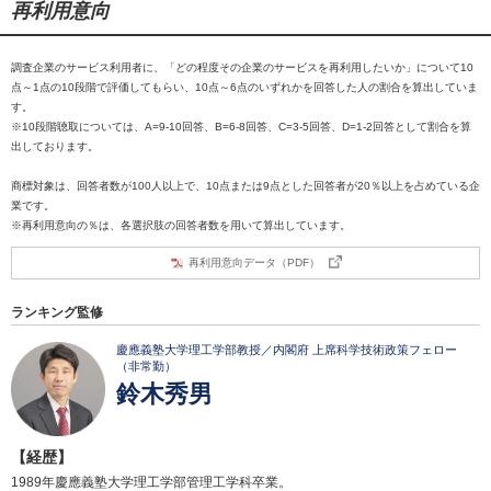
再利用意向
調査企業のサービス利用者に、「どの程度その企業のサービスを再利用したいか」について10
点～1点の10段階で評価してもらい、10点～6点のいずれかを回答した人の割合を算出していま
す。
※10段階聴取については、A=9-10回答、B=6-8回答、C=3-5回答、D=1-2回答として割合を算
出しております。
商標対象は、回答者数が100人以上で、10点または9点とした回答者が20％以上を占めている企
業です。
※再利用意向の％は、各選択肢の回答者数を用いて算出しています。
再利用意向データ（PDF）
ランキング監修
慶應義塾大学理工学部教授／内閣府 上席科学技術政策フェロー
（非常勤）
鈴木秀男
【経歴】
1989年慶應義塾大学理工学部管理工学科卒業。