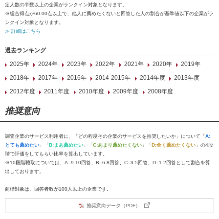
定人数の半数以上の企業がランクイン対象となります。
※総合得点が60.00点以上で、他人に薦めたくないと回答した人の割合が基準値以下の企業がラ
ンクイン対象となります。
≫ 詳細はこちら
過去ランキング
2025年
2024年
2023年
2022年
2021年
2020年
2019年
2018年
2017年
2016年
2014-2015年
2014年度
2013年度
2012年度
2011年度
2010年度
2009年度
2008年度
推奨意向
調査企業のサービス利用者に、「どの程度その企業のサービスを推奨したいか」について「
A:
とても薦めたい
」「
B:まあ薦めたい
」「
C:あまり薦めたくない
」「
D:全く薦めたくない
」の4段
階で評価をしてもらい比率を算出しています。
※10段階聴取については、A=9-10回答、B=6-8回答、C=3-5回答、D=1-2回答として割合を算
出しております。
商標対象は、回答者数が100人以上の企業です。
推奨意向データ（PDF）