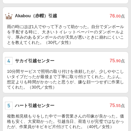
Akabou（赤帽）引越
76
.00
点
雨の時にほぼ1人でやって下さって助かった。自分でダンボール
を手配する時に、大きいトイレットペーパーのダンボールよ
り、厚みのあるダンボールのが天気が悪いときに崩れにくいこ
とを教えてくれた。（30代／女性）
サカイ引越センター
75
.90
点
10分間サービスで照明の取り付けを依頼したが、少しややこし
いタイプだったが最後まで丁寧に取り付けてくれた。たぶん、
想定よりも時間がかかったと思うが、嫌な顔一つせずに作業し
てくれた。（30代／女性）
ハート引越センター
75
.55
点
複数相見積もりをした中で一番営業さんの印象が良かった。価
格も安く、大変助かった。引越当日、荷造りが完璧ではなかっ
たが、作業員がキビキビ片付けてくれた。（40代／女性）