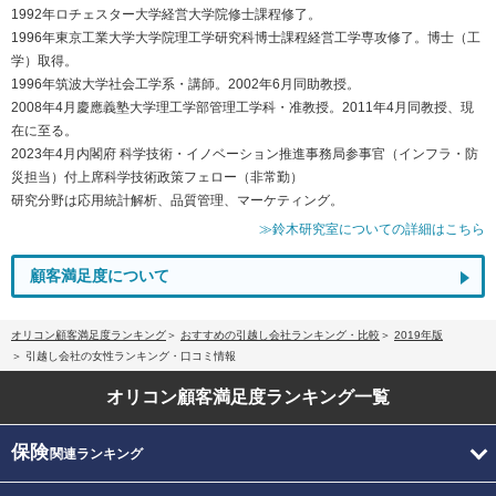
1992年ロチェスター大学経営大学院修士課程修了。
1996年東京工業大学大学院理工学研究科博士課程経営工学専攻修了。博士（工
学）取得。
1996年筑波大学社会工学系・講師。2002年6月同助教授。
2008年4月慶應義塾大学理工学部管理工学科・准教授。2011年4月同教授、現
在に至る。
2023年4月内閣府 科学技術・イノベーション推進事務局参事官（インフラ・防
災担当）付上席科学技術政策フェロー（非常勤）
研究分野は応用統計解析、品質管理、マーケティング。
≫鈴木研究室についての詳細はこちら
顧客満足度について
オリコン顧客満足度ランキング
おすすめの引越し会社ランキング・比較
2019年版
引越し会社の女性ランキング・口コミ情報
オリコン顧客満足度
ランキング一覧
保険
関連ランキング