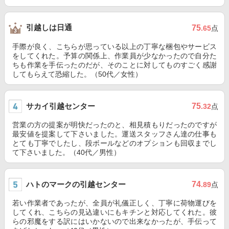
引越しは日通
75
.65
点
手際が良く、こちらが思っている以上の丁寧な梱包やサービス
をしてくれた。予算の関係上、作業員が少なかったので自分た
ちも作業を手伝ったのだが、そのことに対してものすごく感謝
してもらえて恐縮した。（50代／女性）
サカイ引越センター
75
.32
点
営業の方の提案が明快だったのと、相見積もりだったのですが
最安値を提案して下さいました。運送スタッフさん達の仕事も
とても丁寧でしたし、段ボールなどのオプションも回収までし
て下さいました。（40代／男性）
ハトのマークの引越センター
74
.89
点
若い作業者であったが、全員が礼儀正しく、丁寧に荷物運びを
してくれ、こちらの見込違いにもキチンと対応してくれた。彼
らの邪魔をする訳にはいかないので出来なかったが、手伝って