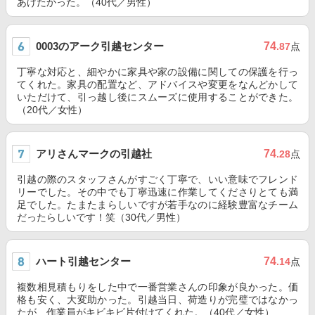
あげたかった。（40代／男性）
0003のアーク引越センター
74
.87
点
丁寧な対応と、細やかに家具や家の設備に関しての保護を行っ
てくれた。家具の配置など、アドバイスや変更をなんどかして
いただけて、引っ越し後にスムーズに使用することができた。
（20代／女性）
アリさんマークの引越社
74
.28
点
引越の際のスタッフさんがすごく丁寧で、いい意味でフレンド
リーでした。その中でも丁寧迅速に作業してくださりとても満
足でした。たまたまらしいですが若手なのに経験豊富なチーム
だったらしいです！笑（30代／男性）
ハート引越センター
74
.14
点
複数相見積もりをした中で一番営業さんの印象が良かった。価
格も安く、大変助かった。引越当日、荷造りが完璧ではなかっ
たが、作業員がキビキビ片付けてくれた。（40代／女性）