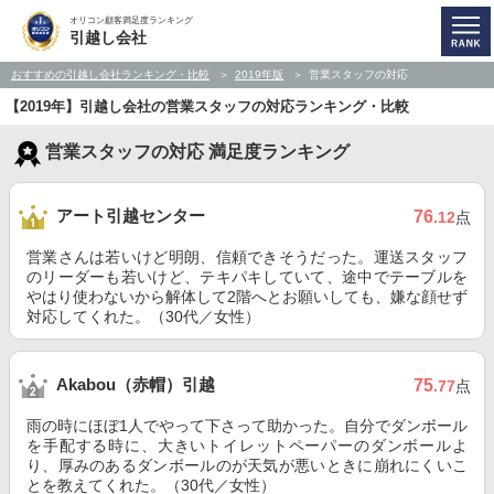
オリコン顧客満足度ランキング
引越し会社
おすすめの引越し会社ランキング・比較
2019年版
営業スタッフの対応
【2019年】引越し会社の営業スタッフの対応ランキング・比較
営業スタッフの対応 満足度ランキング
アート引越センター
76
.12
点
営業さんは若いけど明朗、信頼できそうだった。運送スタッフ
のリーダーも若いけど、テキパキしていて、途中でテーブルを
やはり使わないから解体して2階へとお願いしても、嫌な顔せず
対応してくれた。（30代／女性）
Akabou（赤帽）引越
75
.77
点
雨の時にほぼ1人でやって下さって助かった。自分でダンボール
を手配する時に、大きいトイレットペーパーのダンボールよ
り、厚みのあるダンボールのが天気が悪いときに崩れにくいこ
とを教えてくれた。（30代／女性）