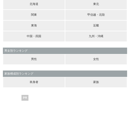
北海道
東北
関東
甲信越・北陸
東海
近畿
中国・四国
九州・沖縄
男女別ランキング
男性
女性
家族構成別ランキング
単身者
家族
PR