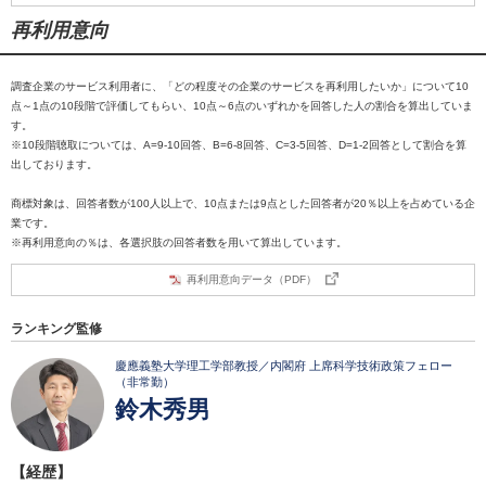
再利用意向
調査企業のサービス利用者に、「どの程度その企業のサービスを再利用したいか」について10
点～1点の10段階で評価してもらい、10点～6点のいずれかを回答した人の割合を算出していま
す。
※10段階聴取については、A=9-10回答、B=6-8回答、C=3-5回答、D=1-2回答として割合を算
出しております。
商標対象は、回答者数が100人以上で、10点または9点とした回答者が20％以上を占めている企
業です。
※再利用意向の％は、各選択肢の回答者数を用いて算出しています。
再利用意向データ（PDF）
ランキング監修
慶應義塾大学理工学部教授／内閣府 上席科学技術政策フェロー
（非常勤）
鈴木秀男
【経歴】