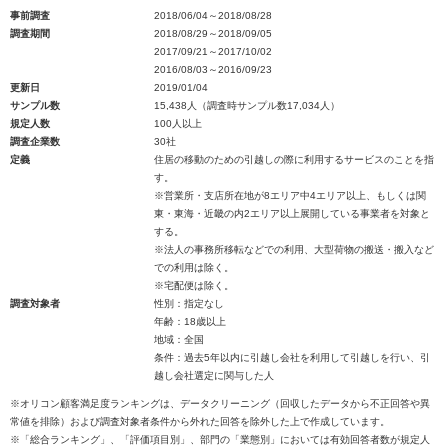
事前調査
2018/06/04～2018/08/28
調査期間
2018/08/29～2018/09/05
2017/09/21～2017/10/02
2016/08/03～2016/09/23
更新日
2019/01/04
サンプル数
15,438人（調査時サンプル数17,034人）
規定人数
100人以上
調査企業数
30社
定義
住居の移動のための引越しの際に利用するサービスのことを指
す。
※営業所・支店所在地が8エリア中4エリア以上、もしくは関
東・東海・近畿の内2エリア以上展開している事業者を対象と
する。
※法人の事務所移転などでの利用、大型荷物の搬送・搬入など
での利用は除く。
※宅配便は除く。
調査対象者
性別：指定なし
年齢：18歳以上
地域：全国
条件：過去5年以内に引越し会社を利用して引越しを行い、引
越し会社選定に関与した人
※オリコン顧客満足度ランキングは、データクリーニング（回収したデータから不正回答や異
常値を排除）および調査対象者条件から外れた回答を除外した上で作成しています。
※「総合ランキング」、「評価項目別」、部門の「業態別」においては有効回答者数が規定人