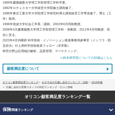
1989年慶應義塾大学理工学部管理工学科卒業。
1992年ロチェスター大学経営大学院修士課程修了。
1996年東京工業大学大学院理工学研究科博士課程経営工学専攻修了。博士（工
学）取得。
1996年筑波大学社会工学系・講師。2002年6月同助教授。
2008年4月慶應義塾大学理工学部管理工学科・准教授。2011年4月同教授、現
在に至る。
2023年4月内閣府 科学技術・イノベーション推進事務局参事官（インフラ・防
災担当）付上席科学技術政策フェロー（非常勤）
研究分野は応用統計解析、品質管理、マーケティング。
≫鈴木研究室についての詳細はこちら
顧客満足度について
オリコン顧客満足度ランキング
おすすめの引越し会社ランキング・比較
2019年版
引越し会社の営業スタッフの対応ランキング・口コミ情報
オリコン顧客満足度
ランキング一覧
保険
関連ランキング