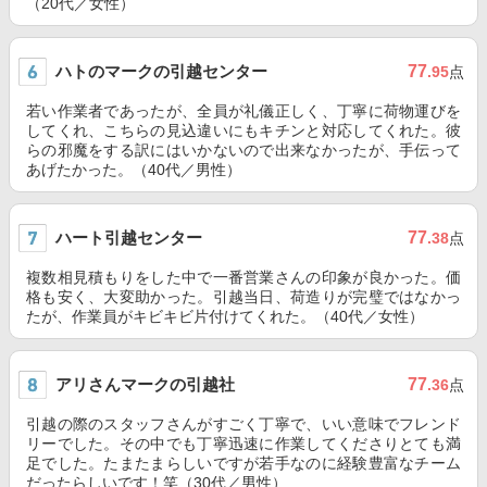
（20代／女性）
ハトのマークの引越センター
77
.95
点
若い作業者であったが、全員が礼儀正しく、丁寧に荷物運びを
してくれ、こちらの見込違いにもキチンと対応してくれた。彼
らの邪魔をする訳にはいかないので出来なかったが、手伝って
あげたかった。（40代／男性）
ハート引越センター
77
.38
点
複数相見積もりをした中で一番営業さんの印象が良かった。価
格も安く、大変助かった。引越当日、荷造りが完璧ではなかっ
たが、作業員がキビキビ片付けてくれた。（40代／女性）
アリさんマークの引越社
77
.36
点
引越の際のスタッフさんがすごく丁寧で、いい意味でフレンド
リーでした。その中でも丁寧迅速に作業してくださりとても満
足でした。たまたまらしいですが若手なのに経験豊富なチーム
だったらしいです！笑（30代／男性）