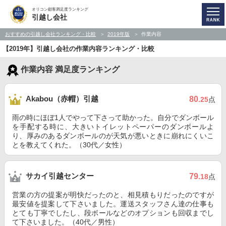
オリコン顧客満足度ランキング
引越し会社
おすすめの引越し会社ランキング・比較
2019年版
作業内容
【2019年】引越し会社の作業内容ランキング・比較
作業内容 満足度ランキング
Akabou（赤帽）引越
80
.25
点
雨の時にほぼ1人でやって下さって助かった。自分でダンボール
を手配する時に、大きいトイレットペーパーのダンボールよ
り、厚みのあるダンボールのが天気が悪いときに崩れにくいこ
とを教えてくれた。（30代／女性）
サカイ引越センター
79
.18
点
営業の方の提案が明快だったのと、相見積もりだったのですが
最安値を提案して下さいました。運送スタッフさん達の仕事も
とても丁寧でしたし、段ボールなどのオプションも回収までし
て下さいました。（40代／男性）