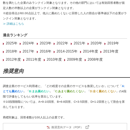
数を満たした企業のみランクイン対象となります。その他の部門においては有効回答者数が規
定人数の半数以上の企業がランクイン対象となります。
※総合得点が60.00点以上で、他人に薦めたくないと回答した人の割合が基準値以下の企業がラ
ンクイン対象となります。
≫ 詳細はこちら
過去ランキング
2025年
2024年
2023年
2022年
2021年
2020年
2019年
2018年
2017年
2016年
2014-2015年
2014年度
2013年度
2012年度
2011年度
2010年度
2009年度
2008年度
推奨意向
調査企業のサービス利用者に、「どの程度その企業のサービスを推奨したいか」について「
A:
とても薦めたい
」「
B:まあ薦めたい
」「
C:あまり薦めたくない
」「
D:全く薦めたくない
」の4段
階で評価をしてもらい比率を算出しています。
※10段階聴取については、A=9-10回答、B=6-8回答、C=3-5回答、D=1-2回答として割合を算
出しております。
商標対象は、回答者数が100人以上の企業です。
推奨意向データ（PDF）