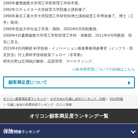
1989年慶應義塾大学理工学部管理工学科卒業。
1992年ロチェスター大学経営大学院修士課程修了。
1996年東京工業大学大学院理工学研究科博士課程経営工学専攻修了。博士（工
学）取得。
1996年筑波大学社会工学系・講師。2002年6月同助教授。
2008年4月慶應義塾大学理工学部管理工学科・准教授。2011年4月同教授、現
在に至る。
2023年4月内閣府 科学技術・イノベーション推進事務局参事官（インフラ・防
災担当）付上席科学技術政策フェロー（非常勤）
研究分野は応用統計解析、品質管理、マーケティング。
≫鈴木研究室についての詳細はこちら
顧客満足度について
オリコン顧客満足度ランキング
おすすめの引越し会社ランキング・比較
2019年版
引越し会社の作業内容ランキング・口コミ情報
オリコン顧客満足度
ランキング一覧
保険
関連ランキング