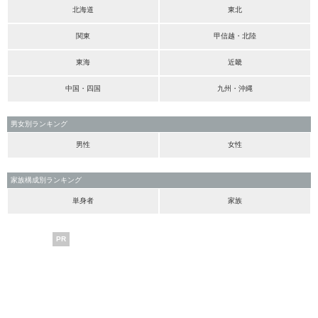
北海道
東北
関東
甲信越・北陸
東海
近畿
中国・四国
九州・沖縄
男女別ランキング
男性
女性
家族構成別ランキング
単身者
家族
PR