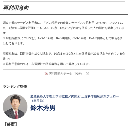
再利用意向
調査企業のサービス利用者に、「どの程度その企業のサービスを再利用したいか」について10
点～1点の10段階で評価してもらい、10点～6点のいずれかを回答した人の割合を算出していま
す。
※10段階聴取については、A=9-10回答、B=6-8回答、C=3-5回答、D=1-2回答として割合を算
出しております。
商標対象は、回答者数が100人以上で、10点または9点とした回答者が20％以上を占めている企
業です。
※再利用意向の％は、各選択肢の回答者数を用いて算出しています。
再利用意向データ（PDF）
ランキング監修
慶應義塾大学理工学部教授／内閣府 上席科学技術政策フェロー
（非常勤）
鈴木秀男
【経歴】