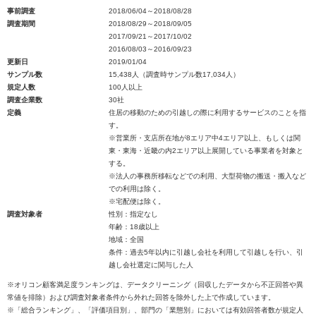
事前調査
2018/06/04～2018/08/28
調査期間
2018/08/29～2018/09/05
2017/09/21～2017/10/02
2016/08/03～2016/09/23
更新日
2019/01/04
サンプル数
15,438人（調査時サンプル数17,034人）
規定人数
100人以上
調査企業数
30社
定義
住居の移動のための引越しの際に利用するサービスのことを指
す。
※営業所・支店所在地が8エリア中4エリア以上、もしくは関
東・東海・近畿の内2エリア以上展開している事業者を対象と
する。
※法人の事務所移転などでの利用、大型荷物の搬送・搬入など
での利用は除く。
※宅配便は除く。
調査対象者
性別：指定なし
年齢：18歳以上
地域：全国
条件：過去5年以内に引越し会社を利用して引越しを行い、引
越し会社選定に関与した人
※オリコン顧客満足度ランキングは、データクリーニング（回収したデータから不正回答や異
常値を排除）および調査対象者条件から外れた回答を除外した上で作成しています。
※「総合ランキング」、「評価項目別」、部門の「業態別」においては有効回答者数が規定人