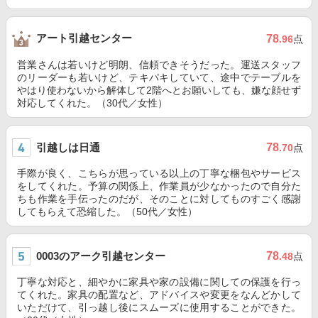
アート引越センター
78
.96
点
営業さんは若いけど明朗、信頼できそうだった。運送スタッフ
のリーダーも若いけど、テキパキしていて、途中でテーブルを
やはり使わないから解体して2階へとお願いしても、嫌な顔せず
対応してくれた。（30代／女性）
引越しは日通
78
.70
点
手際が良く、こちらが思っている以上の丁寧な梱包やサービス
をしてくれた。予算の関係上、作業員が少なかったので自分た
ちも作業を手伝ったのだが、そのことに対してものすごく感謝
してもらえて恐縮した。（50代／女性）
0003のアーク引越センター
78
.48
点
丁寧な対応と、細やかに家具や家の設備に関しての保護を行っ
てくれた。家具の配置など、アドバイスや変更をなんどかして
いただけて、引っ越し後にスムーズに使用することができた。