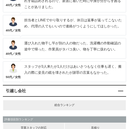
れず箱詰めされるので、新居に着いた時に中身が分からず困る
40代／女性
ことがありました。
担当者とLINEでやり取りするが、休日は返事が返ってこないた
め、代理の人でもいいので連絡がつくようにしてほしかった。
40代／女性
運び入れた物干し竿が別の人の物だった、洗濯機の作動確認の
途中で帰った、作業員がタバコ臭い、物を丁寧に扱わない。
40代／女性
スタッフが3人来たが1人だけはあいさつもなく仕事も遅く、搬
入の際に姿見の鏡を壊されたが謝罪の言葉もなかった。
50代／女性
引越し会社
総合ランキング
評価項目別ランキング
営業スタッフの対応
見積り