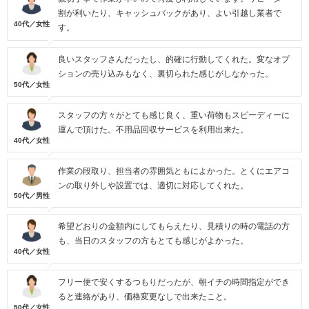
割が利いたり、キャッシュバックがあり、よい引越し業者で
40代／女性
す。
良いスタッフさんだったし、的確に行動してくれた。変なオプ
ションの売り込みもなく、裏切られた感じがしなかった。
50代／女性
スタッフの方々がとても感じ良く、重い荷物もスピーディーに
運んで頂けた。不用品回収サービスを利用出来た。
40代／女性
作業の段取り、担当者の雰囲気ともによかった。とくにエアコ
ンの取り外しや設置では、適切に対応してくれた。
50代／男性
希望どおりの金額内にしてもらえたり、見積りの時の電話の方
も、当日のスタッフの方もとても感じがよかった。
40代／女性
フリー便で安くするつもりだったが、朝イチの時間指定ができ
ると連絡があり、価格変更なしで出来たこと。
50代／女性