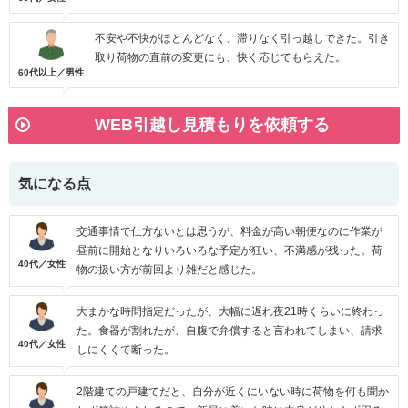
不安や不快がほとんどなく、滞りなく引っ越しできた。引き
取り荷物の直前の変更にも、快く応じてもらえた。
60代以上／男性
WEB引越し見積もりを依頼する
気になる点
交通事情で仕方ないとは思うが、料金が高い朝便なのに作業が
昼前に開始となりいろいろな予定が狂い、不満感が残った。荷
40代／女性
物の扱い方が前回より雑だと感じた。
大まかな時間指定だったが、大幅に遅れ夜21時くらいに終わっ
た。食器が割れたが、自腹で弁償すると言われてしまい、請求
40代／女性
しにくくて断った。
2階建ての戸建てだと、自分が近くにいない時に荷物を何も聞か