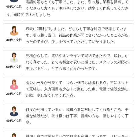
電話対応もとても丁寧でした。また、引っ越し業務を担当して
40代／女性
くださった方々もテキパキしており、効率よく作業してくださ
り、短時間で終わりました。
過去に2度利用しました。どちらも丁寧な対応で感謝していま
す。引っ越し当日、荷詰め作業が間に合わなかったところがあ
30代／女性
ったのですが、少し手伝っていただけて助かりました。
見積からして、電話やオンラインで完結できたので、煩わしが
なく良かった。とても料金が安いと感じた。スタッフの対応が
50代／女性
テキパキとし、とても感じが良かったです。
ダンボールが可愛くて、つらい梱包も頑張れる点。主にネット
で完結し、入力項目も少なくて楽だった点。電話で値段交渉し
20代／女性
た際、少し安くしてくれた点。
何度か利用しているが、臨機応変に対応してくれるところ。手
頃な値段だが、取り扱いは丁寧。営業の方も、話しやすくて丁
40代／女性
寧。
親切丁寧で作業が早いので何度も利用しています。リピーター