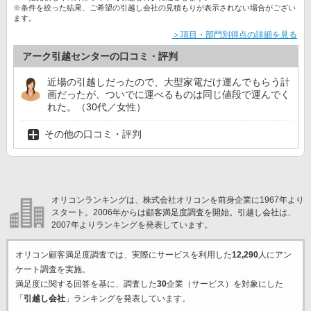
※条件を絞った結果、ご希望の引越し会社の見積もりが表示されない場合がござい
ます。
＞項目・部門別得点の詳細を見る
アーク引越センターの口コミ・評判
近場の引越しだったので、大型家電だけ運んでもらう計
画だったが、ついでに運べるものは同じ値段で運んでく
れた。（30代／女性）
その他の口コミ・評判
オリコンランキングは、株式会社オリコンを前身企業に1967年より
スタート。2006年からは顧客満足度調査を開始。引越し会社は、
2007年よりランキングを発表しています。
オリコン顧客満足度調査では、実際にサービスを利用した
12,290
人にアン
ケート調査を実施。
満足度に関する回答を基に、調査した
30
企業（サービス）を対象にした
「
引越し会社
」ランキングを発表しています。