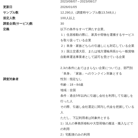
2023/08/07～2023/08/17
更新日
2026/01/05
サンプル数
12,290人（調査時サンプル数13,548人）
規定人数
100人以上
調査企業(サービス)数
30
定義
以下の条件をすべて満たす企業。
１）住居移動の際に、家具や荷物を運搬するサービス
を取り扱っている企業
２）単身・家族どちらの引越しにも対応している企業
３）国土交通大臣、または地方運輸局長から一般貨物
自動車運送事業者として認可を受けている企業
2,3の条件にあてはまらない企業については、部門別
「単身」「家族」へのランクイン対象とする
調査対象者
性別：指定なし
年齢：18～84歳
地域：全国
条件：過去5年以内に引越し会社を利用して引越しを
行った人
その際、引越し会社選定に関与し代金を把握している
人
ただし、下記利用者は対象外とする
1）法人の事務所移転や大型荷物の搬送・搬入などで
の利用
2）宅配便のみの利用