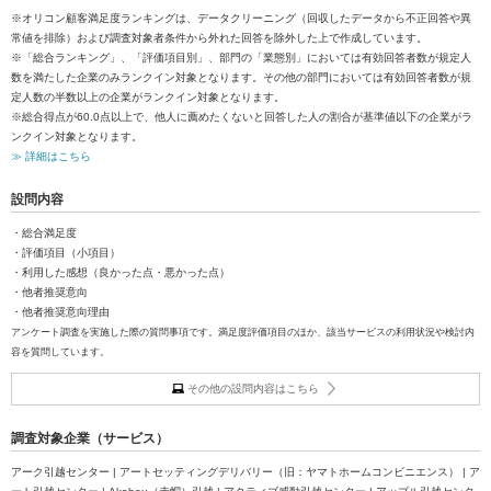
※オリコン顧客満足度ランキングは、データクリーニング（回収したデータから不正回答や異
常値を排除）および調査対象者条件から外れた回答を除外した上で作成しています。
※「総合ランキング」、「評価項目別」、部門の「業態別」においては有効回答者数が規定人
数を満たした企業のみランクイン対象となります。その他の部門においては有効回答者数が規
定人数の半数以上の企業がランクイン対象となります。
※総合得点が60.0点以上で、他人に薦めたくないと回答した人の割合が基準値以下の企業がラ
ンクイン対象となります。
≫ 詳細はこちら
設問内容
・総合満足度
・評価項目（小項目）
・利用した感想（良かった点・悪かった点）
・他者推奨意向
・他者推奨意向理由
アンケート調査を実施した際の質問事項です。満足度評価項目のほか、該当サービスの利用状況や検討内
容を質問しています。
その他の設問内容はこちら
調査対象企業（サービス）
アーク引越センター | アートセッティングデリバリー（旧：ヤマトホームコンビニエンス） | ア