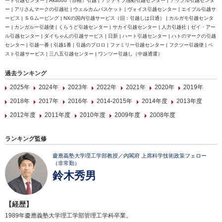
ート引越センター | Akabou（赤帽）引越 | アクティブ感動引越センター | アップル引越センタ
ー | アリさんマークの引越社 | ウェルカムバスケット | ヴォイス引越センター | エイブル引越サ
ービス | ＳＧムービング | NXの国内引越サービス（旧：引越しは日通） | カルガモ引越センタ
ー | カンガルー引越便 | くらうど引越センター | サカイ引越センター | 人力引越社 | ゼイ・アー
ル引越センター | ダイちゃんの引越サービス | 日新 | ハート引越センター | ハトのマークの引越
センター | 引越一番 | 引越1番 | 引越のプロロ | ファミリー引越センター | フクツー引越便 | ベ
スト引越サービス | 三八五引越センター | ワンツー引越し（中越通運）
過去ランキング
2025年
2024年
2023年
2022年
2021年
2020年
2019年
2018年
2017年
2016年
2014-2015年
2014年度
2013年度
2012年度
2011年度
2010年度
2009年度
2008年度
ランキング監修
慶應義塾大学理工学部教授／内閣府 上席科学技術政策フェロー
（非常勤）
鈴木秀男
【経歴】
1989年慶應義塾大学理工学部管理工学科卒業。