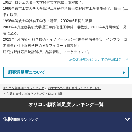
1992年ロチェスター大学経営大学院修士課程修了。
1996年東京工業大学大学院理工学研究科博士課程経営工学専攻修了。博士（工
学）取得。
1996年筑波大学社会工学系・講師。2002年6月同助教授。
2008年4月慶應義塾大学理工学部管理工学科・准教授。2011年4月同教授、現
在に至る。
2023年4月内閣府 科学技術・イノベーション推進事務局参事官（インフラ・防
災担当）付上席科学技術政策フェロー（非常勤）
研究分野は応用統計解析、品質管理、マーケティング。
≫鈴木研究室についての詳細はこちら
顧客満足度について
オリコン顧客満足度ランキング
おすすめの引越し会社ランキング・比較
引越し会社の東海ランキング・口コミ情報
オリコン顧客満足度
ランキング一覧
保険
関連ランキング