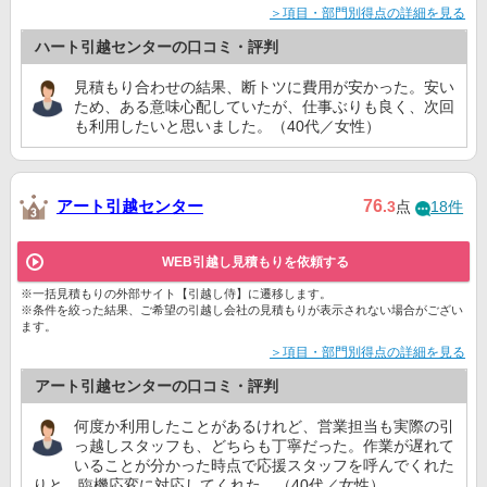
＞項目・部門別得点の詳細を見る
ハート引越センターの口コミ・評判
見積もり合わせの結果、断トツに費用が安かった。安い
ため、ある意味心配していたが、仕事ぶりも良く、次回
も利用したいと思いました。（40代／女性）
アート引越センター
76
.3
点
18件
WEB引越し見積もりを依頼する
※一括見積もりの外部サイト【引越し侍】に遷移します。
※条件を絞った結果、ご希望の引越し会社の見積もりが表示されない場合がござい
ます。
＞項目・部門別得点の詳細を見る
アート引越センターの口コミ・評判
何度か利用したことがあるけれど、営業担当も実際の引
っ越しスタッフも、どちらも丁寧だった。作業が遅れて
いることが分かった時点で応援スタッフを呼んでくれた
りと、臨機応変に対応してくれた。（40代／女性）