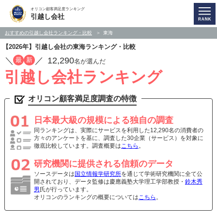
オリコン顧客満足度ランキング
引越し会社
おすすめの引越し会社ランキング・比較
東海
【2026年】引越し会社の東海ランキング・比較
／
／
12,290
最
新
名が選んだ
引越し会社ランキング
オリコン顧客満足度調査の特徴
日本最大級の規模による独自の調査
同ランキングは、実際にサービスを利用した12,290名の消費者の
方々のアンケートを基に、調査した30企業（サービス）を対象に
徹底比較しています。調査概要は
こちら
。
研究機関に提供される信頼のデータ
ソースデータは
国立情報学研究所
を通じて学術研究機関に全て公
開されており、データ監修は慶應義塾大学理工学部教授・
鈴木秀
男
氏が行っています。
オリコンのランキングの概要については
こちら
。