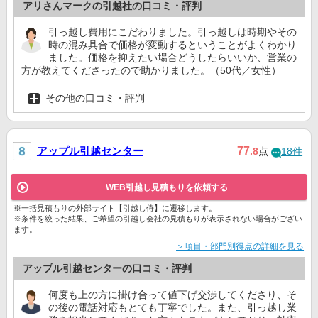
アリさんマークの引越社の口コミ・評判
引っ越し費用にこだわりました。引っ越しは時期やその
時の混み具合で価格が変動するということがよくわかり
ました。価格を抑えたい場合どうしたらいいか、営業の
方が教えてくださったので助かりました。（50代／女性）
その他の口コミ・評判
アップル引越センター
77
.8
点
18件
WEB引越し見積もりを依頼する
※一括見積もりの外部サイト【引越し侍】に遷移します。
※条件を絞った結果、ご希望の引越し会社の見積もりが表示されない場合がござい
ます。
＞項目・部門別得点の詳細を見る
アップル引越センターの口コミ・評判
何度も上の方に掛け合って値下げ交渉してくださり、そ
の後の電話対応もとても丁寧でした。また、引っ越し業