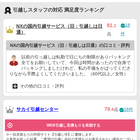
引越しスタッフの対応 満足度ランキング
18
81
.1
NXの国内引越サービス（旧：引越しは日
通）
点
件
NXの国内引越サービス（旧：引越しは日通）の口コミ・評判
以前の引っ越しは転勤で日にちの制限がありパッキング
全てをお願いしていて、今回は時間があったので自身で
パッキングしましたけれど、私の不備をかばってくださ
りながら手際よくしてくださいました。（60代以上／女性）
その他の口コミ・評判
サカイ引越センター
79
.4
点
18件
WEB引越し見積もりを依頼する
※一括見積もりの外部サイト【引越し侍】に遷移します。
※条件を絞った結果、ご希望の引越し会社の見積もりが表示されない場合がござい