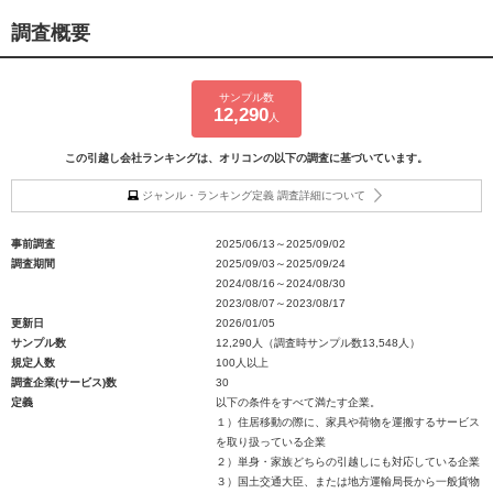
調査概要
サンプル数
12,290
人
この引越し会社ランキングは、オリコンの以下の調査に基づいています。
ジャンル・ランキング定義 調査詳細について
事前調査
2025/06/13～2025/09/02
調査期間
2025/09/03～2025/09/24
2024/08/16～2024/08/30
2023/08/07～2023/08/17
更新日
2026/01/05
サンプル数
12,290人（調査時サンプル数13,548人）
規定人数
100人以上
調査企業(サービス)数
30
定義
以下の条件をすべて満たす企業。
１）住居移動の際に、家具や荷物を運搬するサービス
を取り扱っている企業
２）単身・家族どちらの引越しにも対応している企業
３）国土交通大臣、または地方運輸局長から一般貨物