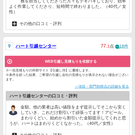
務を担当してくださった方々もテキパキしており、効率
よく作業してくださり、短時間で終わりました。（40代／女
性）
その他の口コミ・評判
ハート引越センター
77
.1
点
18件
WEB引越し見積もりを依頼する
※一括見積もりの外部サイト【引越し侍】に遷移します。
※条件を絞った結果、ご希望の引越し会社の見積もりが表示されない場合がござい
ます。
＞項目・部門別得点の詳細を見る
ハート引越センターの口コミ・評判
金額。他の業者は高い値段をまず提示してそこから安く
していき、これだけ割引いて頑張ってます！アピール。
まわりくどい。始めから割引いた金額提示してくれと思
うが、ハートはまわりくどくなかった。（40代／女性）