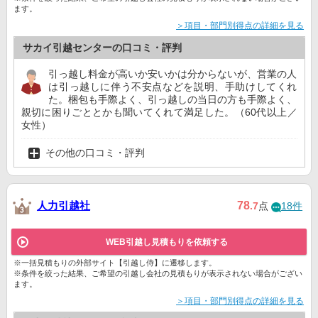
ます。
＞項目・部門別得点の詳細を見る
サカイ引越センターの口コミ・評判
引っ越し料金が高いか安いかは分からないが、営業の人
は引っ越しに伴う不安点などを説明、手助けしてくれ
た。梱包も手際よく、引っ越しの当日の方も手際よく、
親切に困りごととかも聞いてくれて満足した。（60代以上／
女性）
その他の口コミ・評判
人力引越社
78
.7
点
18件
WEB引越し見積もりを依頼する
※一括見積もりの外部サイト【引越し侍】に遷移します。
※条件を絞った結果、ご希望の引越し会社の見積もりが表示されない場合がござい
ます。
＞項目・部門別得点の詳細を見る