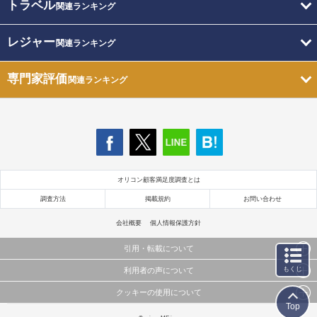
トラベル
関連ランキング
レジャー
関連ランキング
専門家評価
関連ランキング
オリコン顧客満足度調査とは
調査方法
掲載規約
お問い合わせ
会社概要
個人情報保護方針
引用・転載について
もくじ
利用者の声について
当サイトで公開されている情報（文字、写真、イラスト、画像データ等）及びこれらの配置・
編集および構造などについての著作権は株式会社oricon MEに帰属しております。
クッキーの使用について
当サイトに掲載している内容はすべてサービスの利用者が提出された見解・感想です。
これらの情報を権利者の許可なく無断転載・複製などの二次利用を行うことは固く禁じており
Top
弊社が内容について正確性を含め一切保証するものではありません。
ます。
このサイトでは Cookie を使用して、ユーザーに合わせたコンテンツや広告の表示、ソーシャル