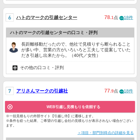
ハトのマークの引越センター
78
.1
点
18件
ハトのマークの引越センターの口コミ・評判
長距離移動だったので、他社で見積りすら断られること
が多い中、営業の方がいろいろと工夫して提案していた
だき引越し出来たから。（40代／女性）
その他の口コミ・評判
アリさんマークの引越社
77
.9
点
18件
WEB引越し見積もりを依頼する
※一括見積もりの外部サイト【引越し侍】に遷移します。
※条件を絞った結果、ご希望の引越し会社の見積もりが表示されない場合がござい
ます。
＞項目・部門別得点の詳細を見る