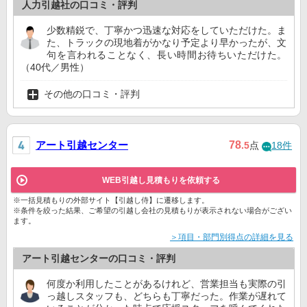
人力引越社の口コミ・評判
少数精鋭で、丁寧かつ迅速な対応をしていただけた。ま
た、トラックの現地着がかなり予定より早かったが、文
句を言われることなく、長い時間お待ちいただけた。
（40代／男性）
その他の口コミ・評判
アート引越センター
78
.5
点
18件
WEB引越し見積もりを依頼する
※一括見積もりの外部サイト【引越し侍】に遷移します。
※条件を絞った結果、ご希望の引越し会社の見積もりが表示されない場合がござい
ます。
＞項目・部門別得点の詳細を見る
アート引越センターの口コミ・評判
何度か利用したことがあるけれど、営業担当も実際の引
っ越しスタッフも、どちらも丁寧だった。作業が遅れて