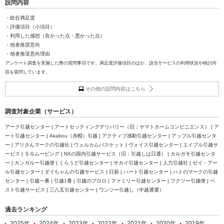
設問内容
・総合満足度
・評価項目（小項目）
・利用した感想（良かった点・悪かった点）
・他者推奨意向
・他者推奨意向理由
アンケート調査を実施した際の質問事項です。満足度評価項目のほか、該当サービスの利用状況や検討内
容を質問しています。
その他の設問内容はこちら
調査対象企業（サービス）
アーク引越センター | アートセッティングデリバリー（旧：ヤマトホームコンビニエンス） | ア
ート引越センター | Akabou（赤帽）引越 | アクティブ感動引越センター | アップル引越センタ
ー | アリさんマークの引越社 | ウェルカムバスケット | ヴォイス引越センター | エイブル引越サ
ービス | ＳＧムービング | NXの国内引越サービス（旧：引越しは日通） | カルガモ引越センタ
ー | カンガルー引越便 | くらうど引越センター | サカイ引越センター | 人力引越社 | ゼイ・アー
ル引越センター | ダイちゃんの引越サービス | 日新 | ハート引越センター | ハトのマークの引越
センター | 引越一番 | 引越1番 | 引越のプロロ | ファミリー引越センター | フクツー引越便 | ベ
スト引越サービス | 三八五引越センター | ワンツー引越し（中越通運）
過去ランキング
2025年
2024年
2023年
2022年
2021年
2020年
2019年