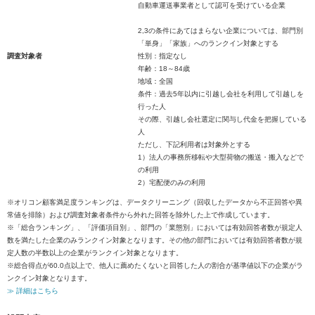
自動車運送事業者として認可を受けている企業
2,3の条件にあてはまらない企業については、部門別
「単身」「家族」へのランクイン対象とする
調査対象者
性別：指定なし
年齢：18～84歳
地域：全国
条件：過去5年以内に引越し会社を利用して引越しを
行った人
その際、引越し会社選定に関与し代金を把握している
人
ただし、下記利用者は対象外とする
1）法人の事務所移転や大型荷物の搬送・搬入などで
の利用
2）宅配便のみの利用
※オリコン顧客満足度ランキングは、データクリーニング（回収したデータから不正回答や異
常値を排除）および調査対象者条件から外れた回答を除外した上で作成しています。
※「総合ランキング」、「評価項目別」、部門の「業態別」においては有効回答者数が規定人
数を満たした企業のみランクイン対象となります。その他の部門においては有効回答者数が規
定人数の半数以上の企業がランクイン対象となります。
※総合得点が60.0点以上で、他人に薦めたくないと回答した人の割合が基準値以下の企業がラ
ンクイン対象となります。
≫ 詳細はこちら