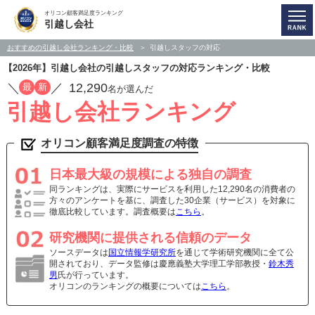
オリコン顧客満足度ランキング
引越し会社
おすすめの引越し会社ランキング・比較
引越しスタッフの対応
【2026年】引越し会社の引越しスタッフの対応ランキング・比較
／
／
12,290
最
新
名が選んだ
引越し会社ランキング
オリコン顧客満足度調査の特徴
日本最大級の規模による独自の調査
同ランキングは、実際にサービスを利用した12,290名の消費者の
方々のアンケートを基に、調査した30企業（サービス）を対象に
徹底比較しています。調査概要は
こちら
。
研究機関に提供される信頼のデータ
ソースデータは
国立情報学研究所
を通じて学術研究機関に全て公
開されており、データ監修は慶應義塾大学理工学部教授・
鈴木秀
男
氏が行っています。
オリコンのランキングの概要については
こちら
。