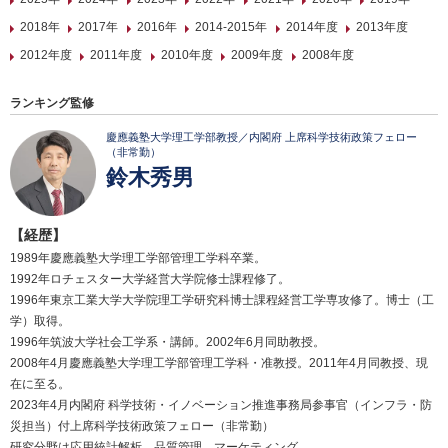
2018年
2017年
2016年
2014-2015年
2014年度
2013年度
2012年度
2011年度
2010年度
2009年度
2008年度
ランキング監修
慶應義塾大学理工学部教授／内閣府 上席科学技術政策フェロー
（非常勤）
鈴木秀男
【経歴】
1989年慶應義塾大学理工学部管理工学科卒業。
1992年ロチェスター大学経営大学院修士課程修了。
1996年東京工業大学大学院理工学研究科博士課程経営工学専攻修了。博士（工
学）取得。
1996年筑波大学社会工学系・講師。2002年6月同助教授。
2008年4月慶應義塾大学理工学部管理工学科・准教授。2011年4月同教授、現
在に至る。
2023年4月内閣府 科学技術・イノベーション推進事務局参事官（インフラ・防
災担当）付上席科学技術政策フェロー（非常勤）
研究分野は応用統計解析、品質管理、マーケティング。