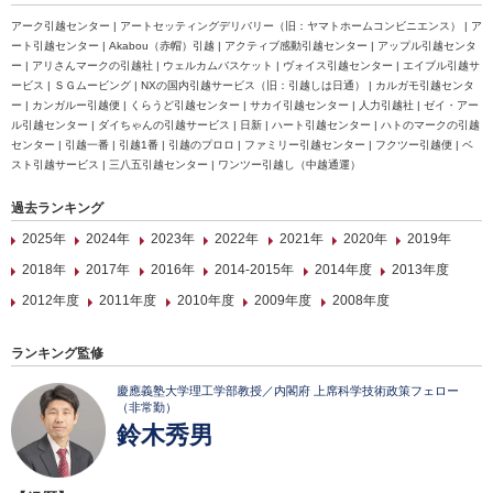
アーク引越センター | アートセッティングデリバリー（旧：ヤマトホームコンビニエンス） | ア
ート引越センター | Akabou（赤帽）引越 | アクティブ感動引越センター | アップル引越センタ
ー | アリさんマークの引越社 | ウェルカムバスケット | ヴォイス引越センター | エイブル引越サ
ービス | ＳＧムービング | NXの国内引越サービス（旧：引越しは日通） | カルガモ引越センタ
ー | カンガルー引越便 | くらうど引越センター | サカイ引越センター | 人力引越社 | ゼイ・アー
ル引越センター | ダイちゃんの引越サービス | 日新 | ハート引越センター | ハトのマークの引越
センター | 引越一番 | 引越1番 | 引越のプロロ | ファミリー引越センター | フクツー引越便 | ベ
スト引越サービス | 三八五引越センター | ワンツー引越し（中越通運）
過去ランキング
2025年
2024年
2023年
2022年
2021年
2020年
2019年
2018年
2017年
2016年
2014-2015年
2014年度
2013年度
2012年度
2011年度
2010年度
2009年度
2008年度
ランキング監修
慶應義塾大学理工学部教授／内閣府 上席科学技術政策フェロー
（非常勤）
鈴木秀男