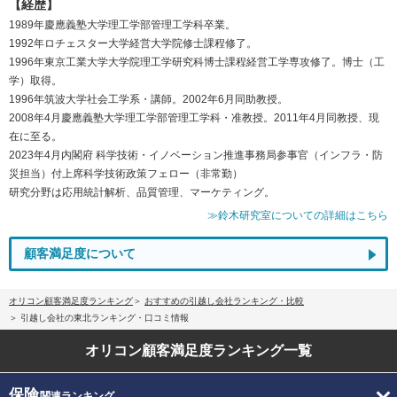
【経歴】
1989年慶應義塾大学理工学部管理工学科卒業。
1992年ロチェスター大学経営大学院修士課程修了。
1996年東京工業大学大学院理工学研究科博士課程経営工学専攻修了。博士（工
学）取得。
1996年筑波大学社会工学系・講師。2002年6月同助教授。
2008年4月慶應義塾大学理工学部管理工学科・准教授。2011年4月同教授、現
在に至る。
2023年4月内閣府 科学技術・イノベーション推進事務局参事官（インフラ・防
災担当）付上席科学技術政策フェロー（非常勤）
研究分野は応用統計解析、品質管理、マーケティング。
≫鈴木研究室についての詳細はこちら
顧客満足度について
オリコン顧客満足度ランキング
おすすめの引越し会社ランキング・比較
引越し会社の東北ランキング・口コミ情報
オリコン顧客満足度
ランキング一覧
保険
関連ランキング