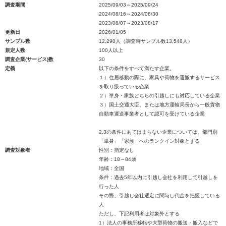
調査期間
2025/09/03～2025/09/24
2024/08/16～2024/08/30
2023/08/07～2023/08/17
更新日
2026/01/05
サンプル数
12,290人（調査時サンプル数13,548人）
規定人数
100人以上
調査企業(サービス)数
30
定義
以下の条件をすべて満たす企業。
１）住居移動の際に、家具や荷物を運搬するサービス
を取り扱っている企業
２）単身・家族どちらの引越しにも対応している企業
３）国土交通大臣、または地方運輸局長から一般貨物
自動車運送事業者として認可を受けている企業
2,3の条件にあてはまらない企業については、部門別
「単身」「家族」へのランクイン対象とする
調査対象者
性別：指定なし
年齢：18～84歳
地域：全国
条件：過去5年以内に引越し会社を利用して引越しを
行った人
その際、引越し会社選定に関与し代金を把握している
人
ただし、下記利用者は対象外とする
1）法人の事務所移転や大型荷物の搬送・搬入などで