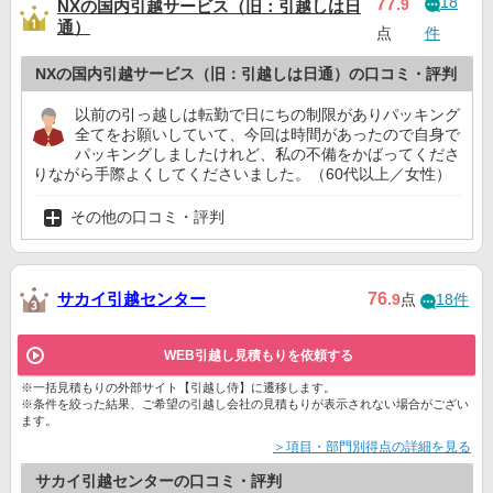
18
77
.9
NXの国内引越サービス（旧：引越しは日
通）
点
件
NXの国内引越サービス（旧：引越しは日通）の口コミ・評判
以前の引っ越しは転勤で日にちの制限がありパッキング
全てをお願いしていて、今回は時間があったので自身で
パッキングしましたけれど、私の不備をかばってくださ
りながら手際よくしてくださいました。（60代以上／女性）
その他の口コミ・評判
サカイ引越センター
76
.9
点
18件
WEB引越し見積もりを依頼する
※一括見積もりの外部サイト【引越し侍】に遷移します。
※条件を絞った結果、ご希望の引越し会社の見積もりが表示されない場合がござい
ます。
＞項目・部門別得点の詳細を見る
サカイ引越センターの口コミ・評判