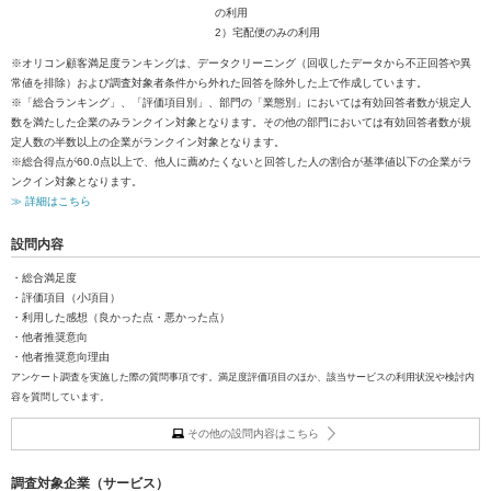
の利用
2）宅配便のみの利用
※オリコン顧客満足度ランキングは、データクリーニング（回収したデータから不正回答や異
常値を排除）および調査対象者条件から外れた回答を除外した上で作成しています。
※「総合ランキング」、「評価項目別」、部門の「業態別」においては有効回答者数が規定人
数を満たした企業のみランクイン対象となります。その他の部門においては有効回答者数が規
定人数の半数以上の企業がランクイン対象となります。
※総合得点が60.0点以上で、他人に薦めたくないと回答した人の割合が基準値以下の企業がラ
ンクイン対象となります。
≫ 詳細はこちら
設問内容
・総合満足度
・評価項目（小項目）
・利用した感想（良かった点・悪かった点）
・他者推奨意向
・他者推奨意向理由
アンケート調査を実施した際の質問事項です。満足度評価項目のほか、該当サービスの利用状況や検討内
容を質問しています。
その他の設問内容はこちら
調査対象企業（サービス）