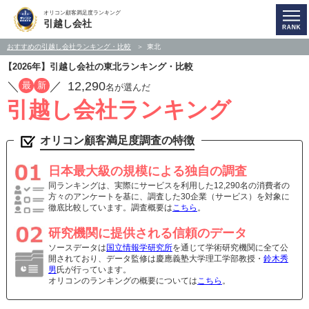
オリコン顧客満足度ランキング
引越し会社
おすすめの引越し会社ランキング・比較
東北
【2026年】引越し会社の東北ランキング・比較
／
／
12,290
最
新
名が選んだ
引越し会社ランキング
オリコン顧客満足度調査の特徴
日本最大級の規模による独自の調査
同ランキングは、実際にサービスを利用した12,290名の消費者の
方々のアンケートを基に、調査した30企業（サービス）を対象に
徹底比較しています。調査概要は
こちら
。
研究機関に提供される信頼のデータ
ソースデータは
国立情報学研究所
を通じて学術研究機関に全て公
開されており、データ監修は慶應義塾大学理工学部教授・
鈴木秀
男
氏が行っています。
オリコンのランキングの概要については
こちら
。