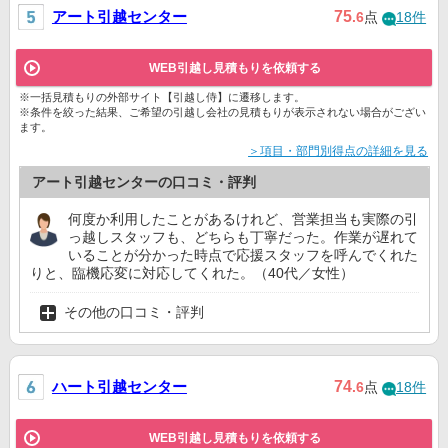
アート引越センター
75
.6
点
18件
WEB引越し見積もりを依頼する
※一括見積もりの外部サイト【引越し侍】に遷移します。
※条件を絞った結果、ご希望の引越し会社の見積もりが表示されない場合がござい
ます。
＞項目・部門別得点の詳細を見る
アート引越センターの口コミ・評判
何度か利用したことがあるけれど、営業担当も実際の引
っ越しスタッフも、どちらも丁寧だった。作業が遅れて
いることが分かった時点で応援スタッフを呼んでくれた
りと、臨機応変に対応してくれた。（40代／女性）
その他の口コミ・評判
ハート引越センター
74
.6
点
18件
WEB引越し見積もりを依頼する