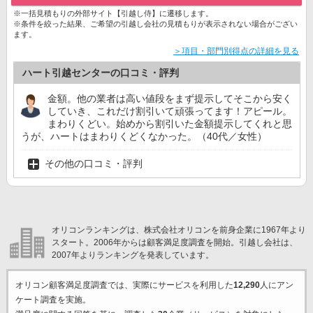
※一括見積もりの外部サイト【引越し侍】に遷移します。
※条件を絞った結果、ご希望の引越し会社の見積もりが表示されない場合がござい
ます。
＞項目・部門別得点の詳細を見る
ハート引越センターの口コミ・評判
金額。他の業者は高い値段をまず提示してそこから安く
していき、これだけ割引いて頑張ってます！アピール。
まわりくどい。始めから割引いた金額提示してくれと思
うが、ハートはまわりくどくなかった。（40代／女性）
その他の口コミ・評判
オリコンランキングは、株式会社オリコンを前身企業に1967年より
スタート。2006年からは顧客満足度調査を開始。引越し会社は、
2007年よりランキングを発表しています。
オリコン顧客満足度調査では、実際にサービスを利用した
12,290
人にアン
ケート調査を実施。