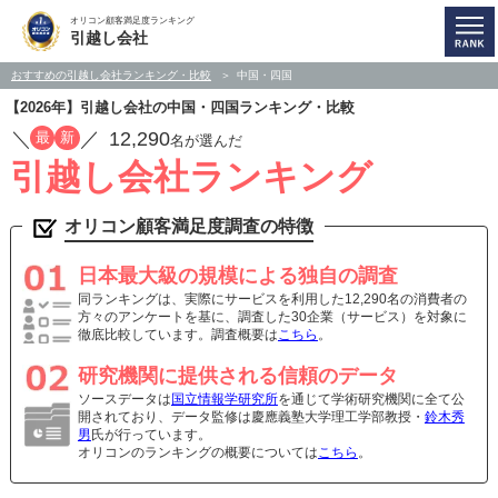
オリコン顧客満足度ランキング
引越し会社
おすすめの引越し会社ランキング・比較
中国・四国
【2026年】引越し会社の中国・四国ランキング・比較
／
／
12,290
最
新
名が選んだ
引越し会社ランキング
オリコン顧客満足度調査の特徴
日本最大級の規模による独自の調査
同ランキングは、実際にサービスを利用した12,290名の消費者の
方々のアンケートを基に、調査した30企業（サービス）を対象に
徹底比較しています。調査概要は
こちら
。
研究機関に提供される信頼のデータ
ソースデータは
国立情報学研究所
を通じて学術研究機関に全て公
開されており、データ監修は慶應義塾大学理工学部教授・
鈴木秀
男
氏が行っています。
オリコンのランキングの概要については
こちら
。