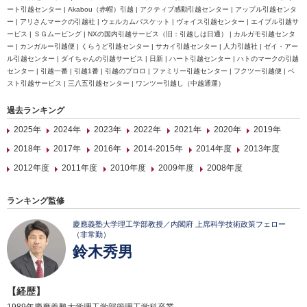
ート引越センター | Akabou（赤帽）引越 | アクティブ感動引越センター | アップル引越センタ
ー | アリさんマークの引越社 | ウェルカムバスケット | ヴォイス引越センター | エイブル引越サ
ービス | ＳＧムービング | NXの国内引越サービス（旧：引越しは日通） | カルガモ引越センタ
ー | カンガルー引越便 | くらうど引越センター | サカイ引越センター | 人力引越社 | ゼイ・アー
ル引越センター | ダイちゃんの引越サービス | 日新 | ハート引越センター | ハトのマークの引越
センター | 引越一番 | 引越1番 | 引越のプロロ | ファミリー引越センター | フクツー引越便 | ベ
スト引越サービス | 三八五引越センター | ワンツー引越し（中越通運）
過去ランキング
2025年
2024年
2023年
2022年
2021年
2020年
2019年
2018年
2017年
2016年
2014-2015年
2014年度
2013年度
2012年度
2011年度
2010年度
2009年度
2008年度
ランキング監修
慶應義塾大学理工学部教授／内閣府 上席科学技術政策フェロー
（非常勤）
鈴木秀男
【経歴】
1989年慶應義塾大学理工学部管理工学科卒業。