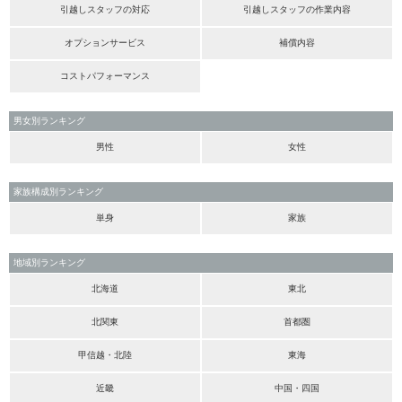
引越しスタッフの対応
引越しスタッフの作業内容
オプションサービス
補償内容
コストパフォーマンス
男女別ランキング
男性
女性
家族構成別ランキング
単身
家族
地域別ランキング
北海道
東北
北関東
首都圏
甲信越・北陸
東海
近畿
中国・四国