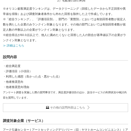
2）宅配便のみの利用
※オリコン顧客満足度ランキングは、データクリーニング（回収したデータから不正回答や異
常値を排除）および調査対象者条件から外れた回答を除外した上で作成しています。
※「総合ランキング」、「評価項目別」、部門の「業態別」においては有効回答者数が規定人
数を満たした企業のみランクイン対象となります。その他の部門においては有効回答者数が規
定人数の半数以上の企業がランクイン対象となります。
※総合得点が60.0点以上で、他人に薦めたくないと回答した人の割合が基準値以下の企業がラ
ンクイン対象となります。
≫ 詳細はこちら
設問内容
・総合満足度
・評価項目（小項目）
・利用した感想（良かった点・悪かった点）
・他者推奨意向
・他者推奨意向理由
アンケート調査を実施した際の質問事項です。満足度評価項目のほか、該当サービスの利用状況や検討内
容を質問しています。
その他の設問内容はこちら
調査対象企業（サービス）
アーク引越センター | アートセッティングデリバリー（旧：ヤマトホームコンビニエンス） | ア