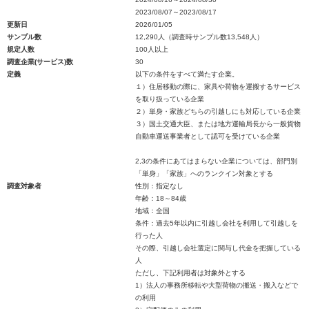
2023/08/07～2023/08/17
更新日
2026/01/05
サンプル数
12,290人（調査時サンプル数13,548人）
規定人数
100人以上
調査企業(サービス)数
30
定義
以下の条件をすべて満たす企業。
１）住居移動の際に、家具や荷物を運搬するサービス
を取り扱っている企業
２）単身・家族どちらの引越しにも対応している企業
３）国土交通大臣、または地方運輸局長から一般貨物
自動車運送事業者として認可を受けている企業
2,3の条件にあてはまらない企業については、部門別
「単身」「家族」へのランクイン対象とする
調査対象者
性別：指定なし
年齢：18～84歳
地域：全国
条件：過去5年以内に引越し会社を利用して引越しを
行った人
その際、引越し会社選定に関与し代金を把握している
人
ただし、下記利用者は対象外とする
1）法人の事務所移転や大型荷物の搬送・搬入などで
の利用