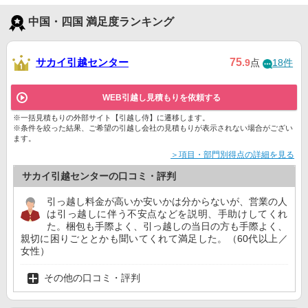
中国・四国 満足度ランキング
サカイ引越センター
75
.9
点
18件
WEB引越し見積もりを依頼する
※一括見積もりの外部サイト【引越し侍】に遷移します。
※条件を絞った結果、ご希望の引越し会社の見積もりが表示されない場合がござい
ます。
＞項目・部門別得点の詳細を見る
サカイ引越センターの口コミ・評判
引っ越し料金が高いか安いかは分からないが、営業の人
は引っ越しに伴う不安点などを説明、手助けしてくれ
た。梱包も手際よく、引っ越しの当日の方も手際よく、
親切に困りごととかも聞いてくれて満足した。（60代以上／
女性）
その他の口コミ・評判