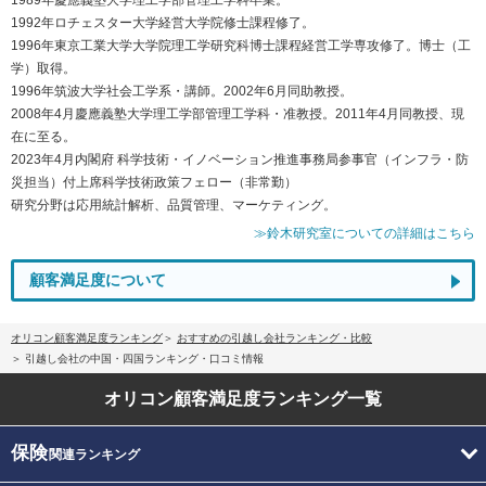
1992年ロチェスター大学経営大学院修士課程修了。
1996年東京工業大学大学院理工学研究科博士課程経営工学専攻修了。博士（工
学）取得。
1996年筑波大学社会工学系・講師。2002年6月同助教授。
2008年4月慶應義塾大学理工学部管理工学科・准教授。2011年4月同教授、現
在に至る。
2023年4月内閣府 科学技術・イノベーション推進事務局参事官（インフラ・防
災担当）付上席科学技術政策フェロー（非常勤）
研究分野は応用統計解析、品質管理、マーケティング。
≫鈴木研究室についての詳細はこちら
顧客満足度について
オリコン顧客満足度ランキング
おすすめの引越し会社ランキング・比較
引越し会社の中国・四国ランキング・口コミ情報
オリコン顧客満足度
ランキング一覧
保険
関連ランキング