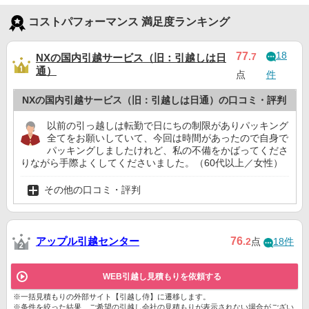
コストパフォーマンス 満足度ランキング
18
77
.7
NXの国内引越サービス（旧：引越しは日
通）
点
件
NXの国内引越サービス（旧：引越しは日通）の口コミ・評判
以前の引っ越しは転勤で日にちの制限がありパッキング
全てをお願いしていて、今回は時間があったので自身で
パッキングしましたけれど、私の不備をかばってくださ
りながら手際よくしてくださいました。（60代以上／女性）
その他の口コミ・評判
アップル引越センター
76
.2
点
18件
WEB引越し見積もりを依頼する
※一括見積もりの外部サイト【引越し侍】に遷移します。
※条件を絞った結果、ご希望の引越し会社の見積もりが表示されない場合がござい