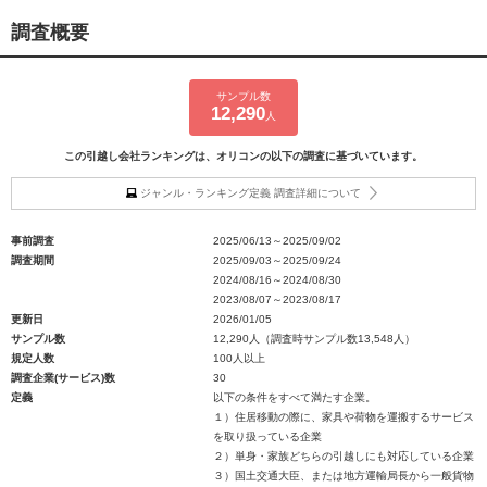
調査概要
サンプル数
12,290
人
この引越し会社ランキングは、オリコンの以下の調査に基づいています。
ジャンル・ランキング定義 調査詳細について
事前調査
2025/06/13～2025/09/02
調査期間
2025/09/03～2025/09/24
2024/08/16～2024/08/30
2023/08/07～2023/08/17
更新日
2026/01/05
サンプル数
12,290人（調査時サンプル数13,548人）
規定人数
100人以上
調査企業(サービス)数
30
定義
以下の条件をすべて満たす企業。
１）住居移動の際に、家具や荷物を運搬するサービス
を取り扱っている企業
２）単身・家族どちらの引越しにも対応している企業
３）国土交通大臣、または地方運輸局長から一般貨物