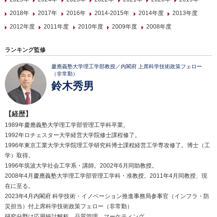
2018年
2017年
2016年
2014-2015年
2014年度
2013年度
2012年度
2011年度
2010年度
2009年度
2008年度
ランキング監修
慶應義塾大学理工学部教授／内閣府 上席科学技術政策フェロー
（非常勤）
鈴木秀男
【経歴】
1989年慶應義塾大学理工学部管理工学科卒業。
1992年ロチェスター大学経営大学院修士課程修了。
1996年東京工業大学大学院理工学研究科博士課程経営工学専攻修了。博士（工
学）取得。
1996年筑波大学社会工学系・講師。2002年6月同助教授。
2008年4月慶應義塾大学理工学部管理工学科・准教授。2011年4月同教授、現
在に至る。
2023年4月内閣府 科学技術・イノベーション推進事務局参事官（インフラ・防
災担当）付上席科学技術政策フェロー（非常勤）
研究分野は応用統計解析、品質管理、マーケティング。