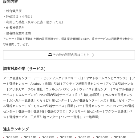
設問内容
・総合満足度
・評価項目（小項目）
・利用した感想（良かった点・悪かった点）
・他者推奨意向
・他者推奨意向理由
アンケート調査を実施した際の質問事項です。満足度評価項目のほか、該当サービスの利用状況や検討内
容を質問しています。
その他の設問内容はこちら
調査対象企業（サービス）
アーク引越センター | アートセッティングデリバリー（旧：ヤマトホームコンビニエンス） | ア
ート引越センター | Akabou（赤帽）引越 | アクティブ感動引越センター | アップル引越センタ
ー | アリさんマークの引越社 | ウェルカムバスケット | ヴォイス引越センター | エイブル引越サ
ービス | ＳＧムービング | NXの国内引越サービス（旧：引越しは日通） | カルガモ引越センタ
ー | カンガルー引越便 | くらうど引越センター | サカイ引越センター | 人力引越社 | ゼイ・アー
ル引越センター | ダイちゃんの引越サービス | 日新 | ハート引越センター | ハトのマークの引越
センター | 引越一番 | 引越1番 | 引越のプロロ | ファミリー引越センター | フクツー引越便 | ベ
スト引越サービス | 三八五引越センター | ワンツー引越し（中越通運）
過去ランキング
2025年
2024年
2023年
2022年
2021年
2020年
2019年