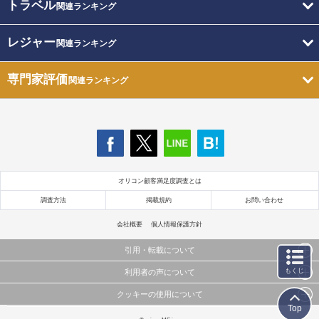
トラベル
関連ランキング
レジャー
関連ランキング
専門家評価
関連ランキング
オリコン顧客満足度調査とは
調査方法
掲載規約
お問い合わせ
会社概要
個人情報保護方針
引用・転載について
もくじ
利用者の声について
当サイトで公開されている情報（文字、写真、イラスト、画像データ等）及びこれらの配置・
編集および構造などについての著作権は株式会社oricon MEに帰属しております。
クッキーの使用について
当サイトに掲載している内容はすべてサービスの利用者が提出された見解・感想です。
これらの情報を権利者の許可なく無断転載・複製などの二次利用を行うことは固く禁じており
Top
弊社が内容について正確性を含め一切保証するものではありません。
ます。
このサイトでは Cookie を使用して、ユーザーに合わせたコンテンツや広告の表示、ソーシャル