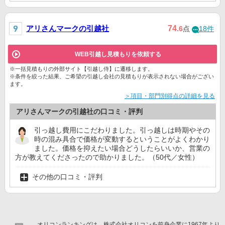
アリさんマークの引越社
74
.6
点
18件
WEB引越し見積もりを依頼する
※一括見積もりの外部サイト【引越し侍】に遷移します。
※条件を絞った結果、ご希望の引越し会社の見積もりが表示されない場合がござい
ます。
＞項目・部門別得点の詳細を見る
アリさんマークの引越社の口コミ・評判
引っ越し費用にこだわりました。引っ越しは時期やその
時の混み具合で価格が変動するということがよくわかり
ました。価格を抑えたい場合どうしたらいいか、営業の
方が教えてくださったので助かりました。（50代／女性）
その他の口コミ・評判
オリコンランキングは、株式会社オリコンを前身企業に1967年より