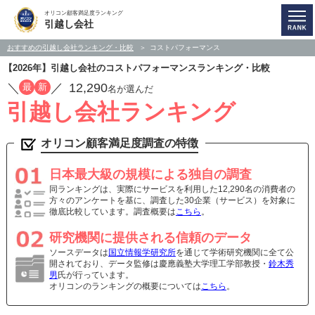
オリコン顧客満足度ランキング
引越し会社
おすすめの引越し会社ランキング・比較
コストパフォーマンス
【2026年】引越し会社のコストパフォーマンスランキング・比較
／
／
12,290
最
新
名が選んだ
引越し会社ランキング
オリコン顧客満足度調査の特徴
日本最大級の規模による独自の調査
同ランキングは、実際にサービスを利用した12,290名の消費者の
方々のアンケートを基に、調査した30企業（サービス）を対象に
徹底比較しています。調査概要は
こちら
。
研究機関に提供される信頼のデータ
ソースデータは
国立情報学研究所
を通じて学術研究機関に全て公
開されており、データ監修は慶應義塾大学理工学部教授・
鈴木秀
男
氏が行っています。
オリコンのランキングの概要については
こちら
。