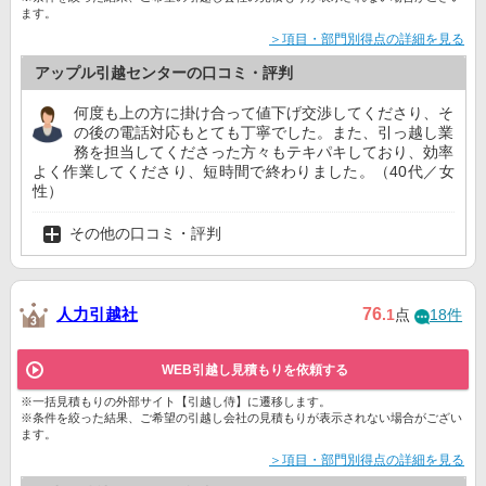
ます。
＞項目・部門別得点の詳細を見る
アップル引越センターの口コミ・評判
何度も上の方に掛け合って値下げ交渉してくださり、そ
の後の電話対応もとても丁寧でした。また、引っ越し業
務を担当してくださった方々もテキパキしており、効率
よく作業してくださり、短時間で終わりました。（40代／女
性）
その他の口コミ・評判
人力引越社
76
.1
点
18件
WEB引越し見積もりを依頼する
※一括見積もりの外部サイト【引越し侍】に遷移します。
※条件を絞った結果、ご希望の引越し会社の見積もりが表示されない場合がござい
ます。
＞項目・部門別得点の詳細を見る