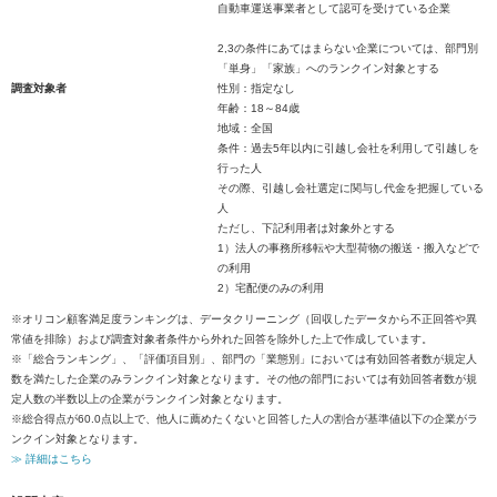
自動車運送事業者として認可を受けている企業
2,3の条件にあてはまらない企業については、部門別
「単身」「家族」へのランクイン対象とする
調査対象者
性別：指定なし
年齢：18～84歳
地域：全国
条件：過去5年以内に引越し会社を利用して引越しを
行った人
その際、引越し会社選定に関与し代金を把握している
人
ただし、下記利用者は対象外とする
1）法人の事務所移転や大型荷物の搬送・搬入などで
の利用
2）宅配便のみの利用
※オリコン顧客満足度ランキングは、データクリーニング（回収したデータから不正回答や異
常値を排除）および調査対象者条件から外れた回答を除外した上で作成しています。
※「総合ランキング」、「評価項目別」、部門の「業態別」においては有効回答者数が規定人
数を満たした企業のみランクイン対象となります。その他の部門においては有効回答者数が規
定人数の半数以上の企業がランクイン対象となります。
※総合得点が60.0点以上で、他人に薦めたくないと回答した人の割合が基準値以下の企業がラ
ンクイン対象となります。
≫ 詳細はこちら