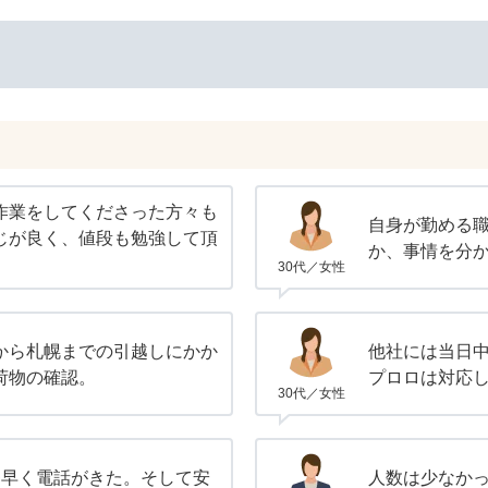
作業をしてくださった方々も
自身が勤める
じが良く、値段も勉強して頂
か、事情を分
30代／女性
から札幌までの引越しにかか
他社には当日
荷物の確認。
プロロは対応
30代／女性
番早く電話がきた。そして安
人数は少なか