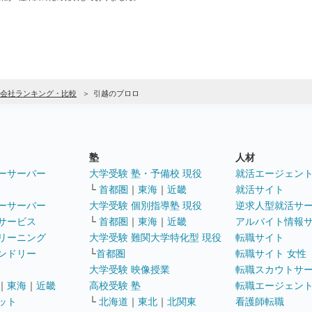
会社ランキング・比較
引越のプロロ
塾
人材
ーサーバー
大学受験 塾・予備校 現役
就活エージェン
└
首都圏
｜
東海
｜
近畿
就活サイト
ーサーバー
大学受験 個別指導塾 現役
逆求人型就活サ
サービス
└
首都圏
｜
東海
｜
近畿
アルバイト情報
リーニング
大学受験 難関大学特化型 現役
転職サイト
ンドリー
└
首都圏
転職サイト 女性
大学受験 映像授業
転職スカウトサ
｜
東海
｜
近畿
高校受験 塾
転職エージェン
ット
└
北海道
｜
東北
｜
北関東
看護師転職