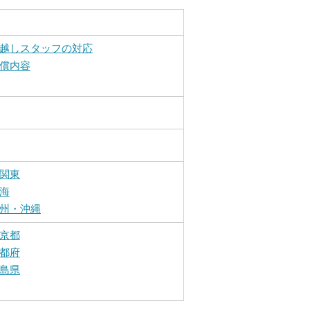
越しスタッフの対応
償内容
関東
海
州・沖縄
京都
都府
島県