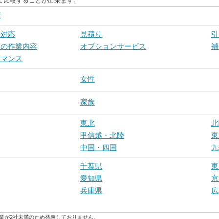
て比較することが出来ます。
グ
の対応
見積り
引
フの作業内容
オプションサービス
補
ーマンス
女性
家族
東北
北
甲信越・北陸
東
中国・四国
九
千葉県
東
愛知県
京
兵庫県
広
業が2社未満のため発表しておりません。