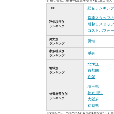
引越し会社の顧客満足度を項目別に並び替え
総合ランキン
TOP
営業スタッフ
評価項目別
引越しスタッ
ランキング
コストパフォ
男女別
男性
ランキング
家族構成別
単身
ランキング
北海道
地域別
首都圏
ランキング
近畿
埼玉県
神奈川県
都道府県別別
ランキング
大阪府
福岡県
※文字がグレーの部門は当社規定の条件を満たした企