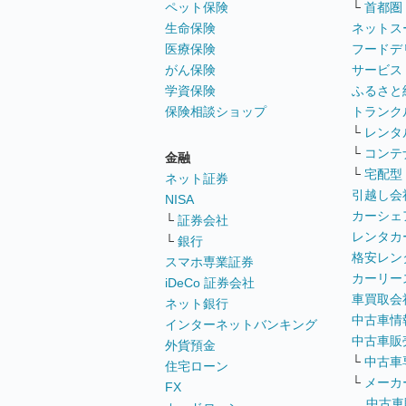
ペット保険
└
首都圏
生命保険
ネットス
医療保険
フードデ
がん保険
サービス
学資保険
ふるさと
保険相談ショップ
トランク
└
レンタ
└
コンテ
金融
└
宅配型
ネット証券
引越し会
NISA
カーシェ
└
証券会社
レンタカ
└
銀行
格安レン
スマホ専業証券
カーリー
iDeCo 証券会社
車買取会
ネット銀行
中古車情
インターネットバンキング
中古車販
外貨預金
└
中古車
住宅ローン
└
メーカ
FX
中古車