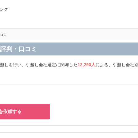
ング
ロロ
の評判・口コミ
引越しを行い、引越し会社選定に関与した
12,290人
による、引越し会社別
を依頼する