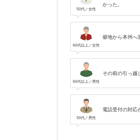
かった。
50代／女性
僻地から本州へ
60代以上／女性
その前の引っ越
60代以上／男性
電話受付の対応
50代／男性