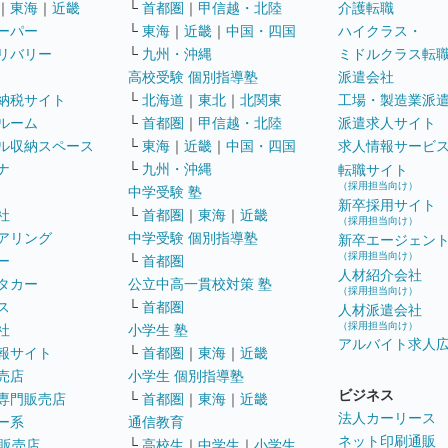
｜
東海
｜
近畿
└
首都圏
｜
甲信越・北陸
介護転職
ーパー
└
東海
｜
近畿
｜
中国・四国
ハイクラス・
リバリー
└
九州・沖縄
ミドルクラス転
高校受験 個別指導塾
派遣会社
納税サイト
└
北海道
｜
東北
｜
北関東
工場・製造業派
ルーム
└
首都圏
｜
甲信越・北陸
派遣求人サイト
ル収納スペース
└
東海
｜
近畿
｜
中国・四国
求人情報サービ
ナ
└
九州・沖縄
転職サイト
（採用担当向け）
中学受験 塾
新卒採用サイト
社
└
首都圏
｜
東海
｜
近畿
（採用担当向け）
アリング
中学受験 個別指導塾
新卒エージェン
（採用担当向け）
ー
└
首都圏
人材紹介会社
タカー
公立中高一貫校対策 塾
（採用担当向け）
ス
└
首都圏
人材派遣会社
（採用担当向け）
社
小学生 塾
アルバイト求人
報サイト
└
首都圏
｜
東海
｜
近畿
売店
小学生 個別指導塾
ビジネス
専門販売店
└
首都圏
｜
東海
｜
近畿
法人カーリース
ー系
通信教育
ネット印刷通販
販売店
└
高校生
｜
中学生
｜
小学生