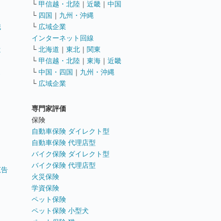
└
甲信越・北陸
｜
近畿
｜
中国
└
四国
｜
九州・沖縄
職
└
広域企業
インターネット回線
遣
└
北海道
｜
東北
｜
関東
└
甲信越・北陸
｜
東海
｜
近畿
ス
└
中国・四国
｜
九州・沖縄
└
広域企業
専門家評価
ト
保険
自動車保険 ダイレクト型
自動車保険 代理店型
バイク保険 ダイレクト型
バイク保険 代理店型
広告
火災保険
学資保険
ペット保険
ペット保険 小型犬