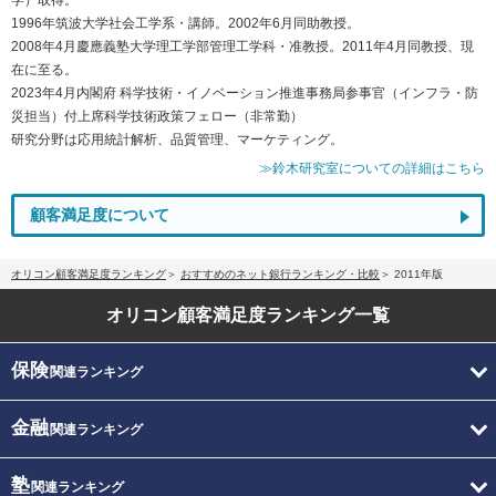
1996年筑波大学社会工学系・講師。2002年6月同助教授。
2008年4月慶應義塾大学理工学部管理工学科・准教授。2011年4月同教授、現
在に至る。
2023年4月内閣府 科学技術・イノベーション推進事務局参事官（インフラ・防
災担当）付上席科学技術政策フェロー（非常勤）
研究分野は応用統計解析、品質管理、マーケティング。
≫鈴木研究室についての詳細はこちら
顧客満足度について
オリコン顧客満足度ランキング
おすすめのネット銀行ランキング・比較
2011年版
オリコン顧客満足度
ランキング一覧
保険
関連ランキング
金融
関連ランキング
塾
関連ランキング