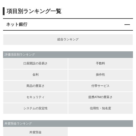
項目別ランキング一覧
ネット銀行
総合ランキング
評価項目別ランキング
口座開設の容易さ
手数料
金利
操作性
商品の豊富さ
付帯サービス
セキュリティ
提携ATMの豊富さ
システムの安定性
信用性・知名度
外貨預金ランキング
外貨預金