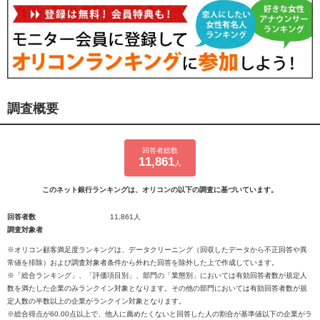
調査概要
回答者総数
11,861
人
このネット銀行ランキングは、オリコンの以下の調査に基づいています。
回答者数
11,861人
調査対象者
※オリコン顧客満足度ランキングは、データクリーニング（回収したデータから不正回答や異
常値を排除）および調査対象者条件から外れた回答を除外した上で作成しています。
※「総合ランキング」、「評価項目別」、部門の「業態別」においては有効回答者数が規定人
数を満たした企業のみランクイン対象となります。その他の部門においては有効回答者数が規
定人数の半数以上の企業がランクイン対象となります。
※総合得点が60.00点以上で、他人に薦めたくないと回答した人の割合が基準値以下の企業がラ