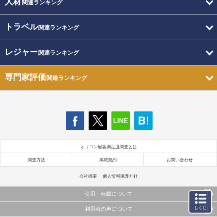
人材
関連ランキング
トラベル
関連ランキング
レジャー
関連ランキング
専門家評価
関連ランキング
オリコン顧客満足度調査とは
調査方法
掲載規約
お問い合わせ
会社概要
個人情報保護方針
引用・転載について
もくじ
利用者の声について
当サイトで公開されている情報（文字、写真、イラスト、画像データ等）及びこれらの配置・