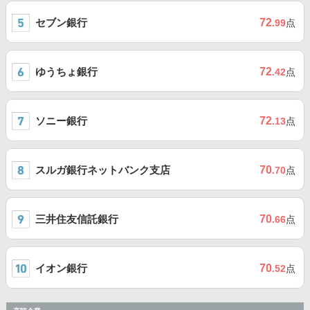
セブン銀行
72
.99
点
ゆうちょ銀行
72
.42
点
ソニー銀行
72
.13
点
スルガ銀行ネットバンク支店
70
.70
点
三井住友信託銀行
70
.66
点
イオン銀行
70
.52
点