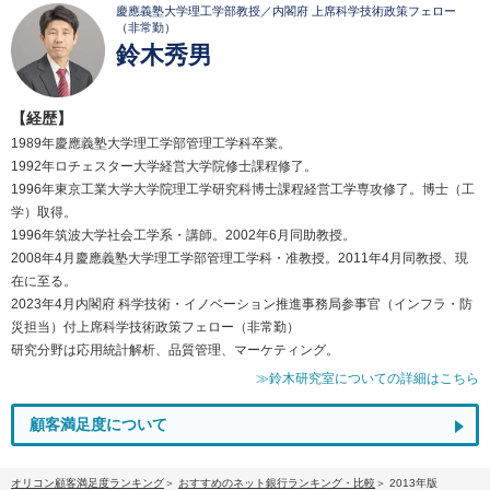
慶應義塾大学理工学部教授／内閣府 上席科学技術政策フェロー
（非常勤）
鈴木秀男
【経歴】
1989年慶應義塾大学理工学部管理工学科卒業。
1992年ロチェスター大学経営大学院修士課程修了。
1996年東京工業大学大学院理工学研究科博士課程経営工学専攻修了。博士（工
学）取得。
1996年筑波大学社会工学系・講師。2002年6月同助教授。
2008年4月慶應義塾大学理工学部管理工学科・准教授。2011年4月同教授、現
在に至る。
2023年4月内閣府 科学技術・イノベーション推進事務局参事官（インフラ・防
災担当）付上席科学技術政策フェロー（非常勤）
研究分野は応用統計解析、品質管理、マーケティング。
≫鈴木研究室についての詳細はこちら
顧客満足度について
オリコン顧客満足度ランキング
おすすめのネット銀行ランキング・比較
2013年版