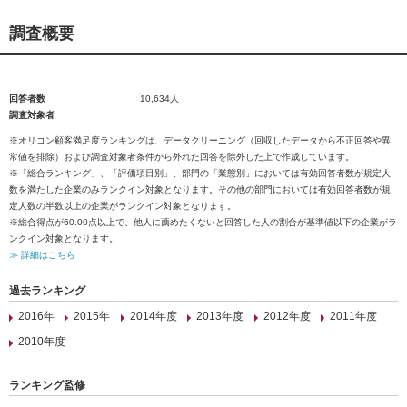
調査概要
回答者数
10,634人
調査対象者
※オリコン顧客満足度ランキングは、データクリーニング（回収したデータから不正回答や異
常値を排除）および調査対象者条件から外れた回答を除外した上で作成しています。
※「総合ランキング」、「評価項目別」、部門の「業態別」においては有効回答者数が規定人
数を満たした企業のみランクイン対象となります。その他の部門においては有効回答者数が規
定人数の半数以上の企業がランクイン対象となります。
※総合得点が60.00点以上で、他人に薦めたくないと回答した人の割合が基準値以下の企業がラ
ンクイン対象となります。
≫ 詳細はこちら
過去ランキング
2016年
2015年
2014年度
2013年度
2012年度
2011年度
2010年度
ランキング監修