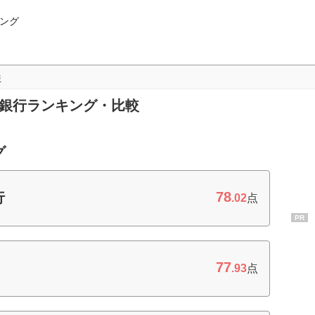
ング
版
ト銀行ランキング・比較
グ
78
行
.02
点
PR
77
.93
点