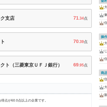
金
71
ンク支店
.34
点
操
70
クト
.39
点
69
レクト（三菱東京ＵＦＪ銀行）
.95
点
商
得点が60.0点以上の企業です。