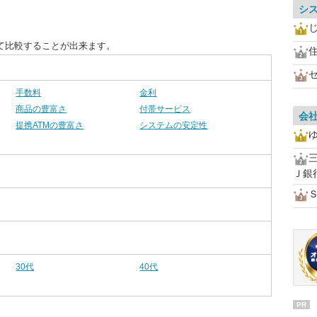
シ
て比較することが出来ます。
手数料
金利
商品の豊富さ
付帯サービス
会
提携ATMの豊富さ
システムの安定性
Ｊ銀
30代
40代
PR