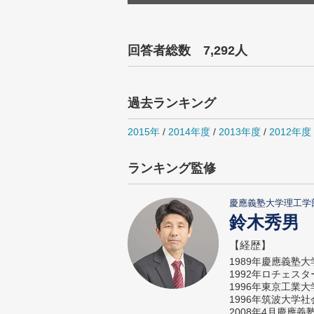
回答者総数 7,292人
過去ランキング
2015年
/
2014年度
/
2013年度
/
2012年度
ランキング監修
慶應義塾大学理工学
鈴木秀男
【経歴】
1989年慶應義塾
1992年ロチェス
1996年東京工業
1996年筑波大学
2008年4月慶應