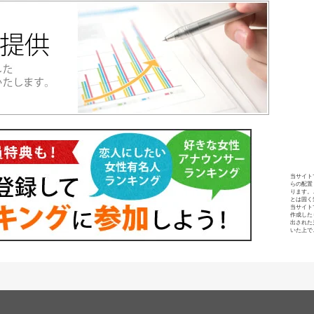
当サイト
らの配置
ります。
とは固く
当サイト
作成した
出された
いた上で