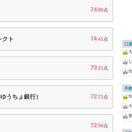
74
.90
点
74
レクト
.41
点
口
73
.21
点
手
72
（ゆうちょ銀行）
.71
点
72
.56
点