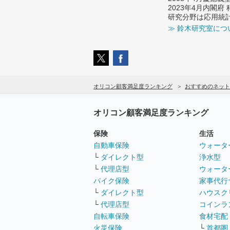
2023年4月内閣
研究分野は応用統
≫ 鈴木研究室につ
オリコン顧客満足度ランキング
おすすめのネット
オリコン顧客満足度ランキング
保険
生活
自動車保険
ウォータ
└
ダイレクト型
浄水型
└
代理店型
ウォータ
バイク保険
家事代行
└
ダイレクト型
ハウスク
└
代理店型
コインラ
自転車保険
食材宅配
火災保険
└
首都圏