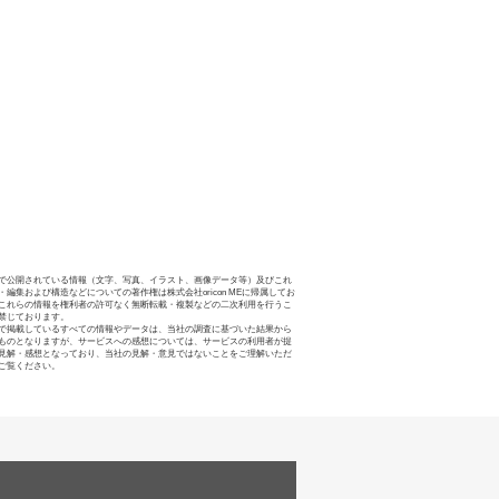
で公開されている情報（文字、写真、イラスト、画像データ等）及びこれ
・編集および構造などについての著作権は株式会社oricon MEに帰属してお
これらの情報を権利者の許可なく無断転載・複製などの二次利用を行うこ
禁じております。
で掲載しているすべての情報やデータは、当社の調査に基づいた結果から
ものとなりますが、サービスへの感想については、サービスの利用者が提
見解・感想となっており、当社の見解・意見ではないことをご理解いただ
ご覧ください。