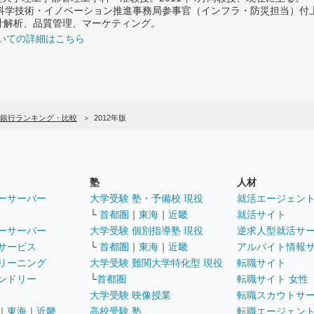
府 科学技術・イノベーション推進事務局参事官（インフラ・防災担当）
計解析、品質管理、マーケティング。
いての詳細はこちら
銀行ランキング・比較
2012年版
塾
人材
ーサーバー
大学受験 塾・予備校 現役
就活エージェン
└
首都圏
｜
東海
｜
近畿
就活サイト
ーサーバー
大学受験 個別指導塾 現役
逆求人型就活サ
サービス
└
首都圏
｜
東海
｜
近畿
アルバイト情報
リーニング
大学受験 難関大学特化型 現役
転職サイト
ンドリー
└
首都圏
転職サイト 女性
大学受験 映像授業
転職スカウトサ
｜
東海
｜
近畿
高校受験 塾
転職エージェン