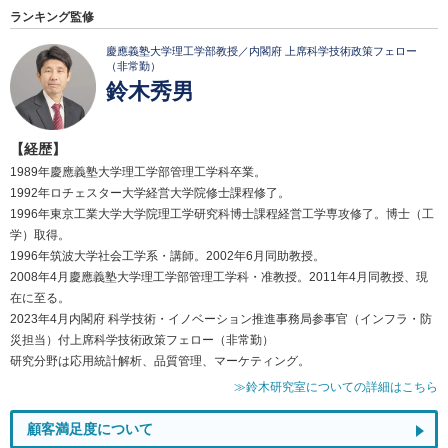
ランキング監修
慶應義塾大学理工学部教授／内閣府 上席科学技術政策フェロー
（非常勤）
鈴木秀男
【経歴】
1989年慶應義塾大学理工学部管理工学科卒業。
1992年ロチェスター大学経営大学院修士課程修了。
1996年東京工業大学大学院理工学研究科博士課程経営工学専攻修了。博士（工
学）取得。
1996年筑波大学社会工学系・講師。2002年6月同助教授。
2008年4月慶應義塾大学理工学部管理工学科・准教授。2011年4月同教授、現
在に至る。
2023年4月内閣府 科学技術・イノベーション推進事務局参事官（インフラ・防
災担当）付上席科学技術政策フェロー（非常勤）
研究分野は応用統計解析、品質管理、マーケティング。
≫鈴木研究室についての詳細はこちら
顧客満足度について