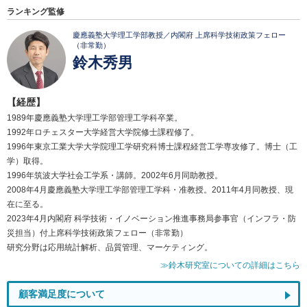
ランキング監修
慶應義塾大学理工学部教授／内閣府 上席科学技術政策フェロー
（非常勤）
鈴木秀男
【経歴】
1989年慶應義塾大学理工学部管理工学科卒業。
1992年ロチェスター大学経営大学院修士課程修了。
1996年東京工業大学大学院理工学研究科博士課程経営工学専攻修了。博士（工
学）取得。
1996年筑波大学社会工学系・講師。2002年6月同助教授。
2008年4月慶應義塾大学理工学部管理工学科・准教授。2011年4月同教授、現
在に至る。
2023年4月内閣府 科学技術・イノベーション推進事務局参事官（インフラ・防
災担当）付上席科学技術政策フェロー（非常勤）
研究分野は応用統計解析、品質管理、マーケティング。
≫鈴木研究室についての詳細はこちら
顧客満足度について