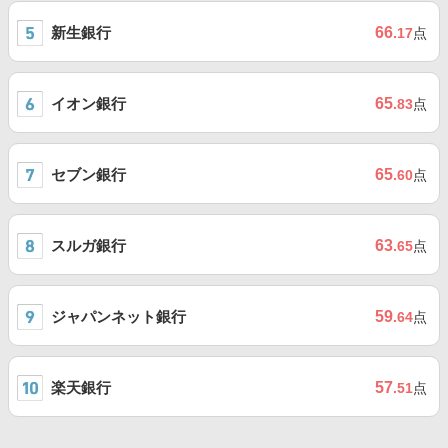
新生銀行
66
.17
点
イオン銀行
65
.83
点
セブン銀行
65
.60
点
スルガ銀行
63
.65
点
ジャパンネット銀行
59
.64
点
楽天銀行
57
.51
点