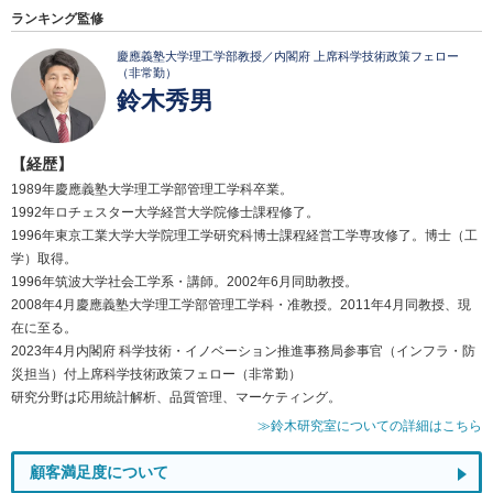
ランキング監修
慶應義塾大学理工学部教授／内閣府 上席科学技術政策フェロー
（非常勤）
鈴木秀男
【経歴】
1989年慶應義塾大学理工学部管理工学科卒業。
1992年ロチェスター大学経営大学院修士課程修了。
1996年東京工業大学大学院理工学研究科博士課程経営工学専攻修了。博士（工
学）取得。
1996年筑波大学社会工学系・講師。2002年6月同助教授。
2008年4月慶應義塾大学理工学部管理工学科・准教授。2011年4月同教授、現
在に至る。
2023年4月内閣府 科学技術・イノベーション推進事務局参事官（インフラ・防
災担当）付上席科学技術政策フェロー（非常勤）
研究分野は応用統計解析、品質管理、マーケティング。
≫鈴木研究室についての詳細はこちら
顧客満足度について