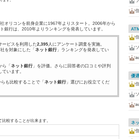
ります。
住
オリコンを前身企業に1967年よりスタート。2006年から
ト銀行は、2010年よりランキングを発表しています。
AT
住
サービスを利用した
2,395
人にアンケート調査を実施。
7
社を対象にした「
ネット銀行
」ランキングを発表してい
から「
ネット銀行
」を評価。さらに回答者の口コミや評判
しています。
優
からも比較することで「
ネット銀行
」選びにお役立てくだ
住
て比較することが出来ます。
ネ
住