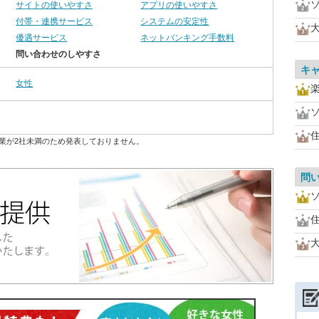
サイトの使いやすさ
アプリの使いやすさ
付帯・連携サービス
システムの安定性
優遇サービス
ネットバンキング手数料
問い合わせのしやすさ
キ
女性
住
業が2社未満のため発表しておりません。
問
住