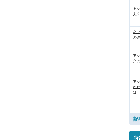
ネ
夫？
ネ
の
ネ
ク
ネッ
か
は
記
特