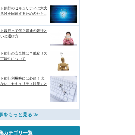
ット銀行のセキュリティは大丈
危険を回避するためのセキ...
ット銀行って何？普通の銀行と
違いと選び方
ット銀行の安全性は？破綻リス
の可能性について
ト銀行利用時には必須！ 欠
せない「セキュリティ対策」と
事をもっと見る ≫
集カテゴリ一覧