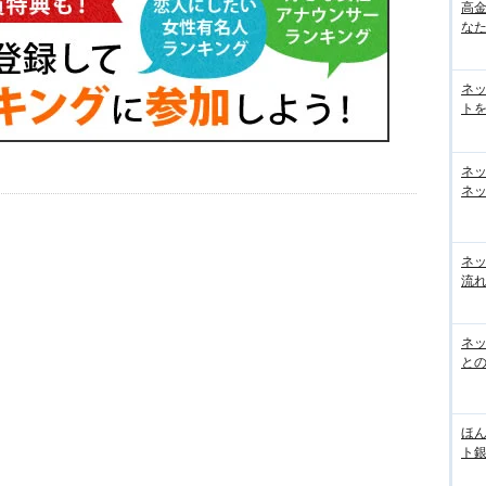
高
な
ネ
トを
ネ
ネッ
ネ
流
ネッ
と
ほん
ト