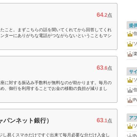
64
.2
点
提
ったこと。まずこちらの話を聞いてくれてから回答してくれ
住
センターにありがちな電話がつながらないということもマシ
63
.6
点
サ
口座に対する振込み手数料が無料なのが助かります。毎月の
ため、御行を利用することでお金の移動の負担が減りまし
住
ア
63
ジャパンネット銀行）
.1
点
ャージし易くスマホだけですぐ出来て毎月必要な分だけ入金し