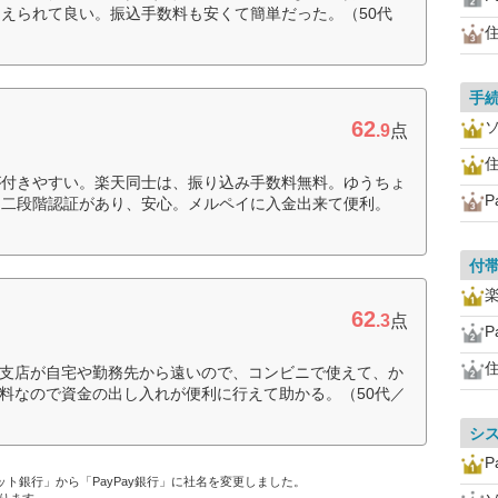
えられて良い。振込手数料も安くて簡単だった。（50代
住
手
62
.9
点
住
が付きやすい。楽天同士は、振り込み手数料無料。ゆうちょ
。二段階認証があり、安心。メルペイに入金出来て便利。
付
62
.3
点
住
、支店が自宅や勤務先から遠いので、コンビニで使えて、か
無料なので資金の出し入れが便利に行えて助かる。（50代／
シ
ネット銀行」から「PayPay銀行」に社名を変更しました。