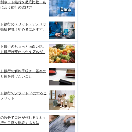
金利ネット銀行を徹底比較！あ
たに合う銀行の選び方
ット銀行のメリット・デメリッ
徹底解説！初心者におすす...
ット銀行のちょっと面白い話。
ト銀行は変わった支店名が...
ット銀行の解約手続き 基本の
れと気を付けたいこと
ト銀行でフラット35にするこ
のメリット
の数分で口座が作れる!?ネッ
銀行の口座を開設する方法