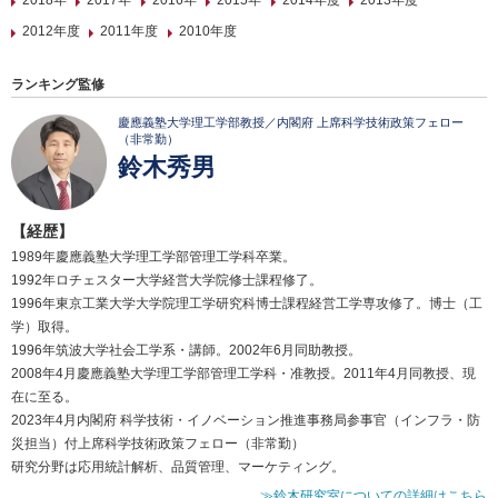
2018年
2017年
2016年
2015年
2014年度
2013年度
2012年度
2011年度
2010年度
ランキング監修
慶應義塾大学理工学部教授／内閣府 上席科学技術政策フェロー
（非常勤）
鈴木秀男
【経歴】
1989年慶應義塾大学理工学部管理工学科卒業。
1992年ロチェスター大学経営大学院修士課程修了。
1996年東京工業大学大学院理工学研究科博士課程経営工学専攻修了。博士（工
学）取得。
1996年筑波大学社会工学系・講師。2002年6月同助教授。
2008年4月慶應義塾大学理工学部管理工学科・准教授。2011年4月同教授、現
在に至る。
2023年4月内閣府 科学技術・イノベーション推進事務局参事官（インフラ・防
災担当）付上席科学技術政策フェロー（非常勤）
研究分野は応用統計解析、品質管理、マーケティング。
≫鈴木研究室についての詳細はこちら