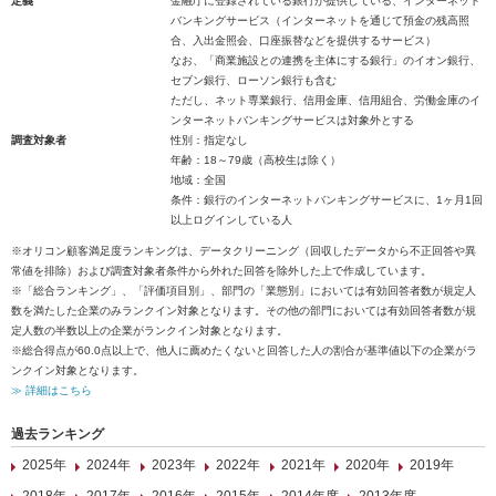
定義
金融庁に登録されている銀行が提供している、インターネット
バンキングサービス（インターネットを通じて預金の残高照
合、入出金照会、口座振替などを提供するサービス）
なお、「商業施設との連携を主体にする銀行」のイオン銀行、
セブン銀行、ローソン銀行も含む
ただし、ネット専業銀行、信用金庫、信用組合、労働金庫のイ
ンターネットバンキングサービスは対象外とする
調査対象者
性別：指定なし
年齢：18～79歳（高校生は除く）
地域：全国
条件：銀行のインターネットバンキングサービスに、1ヶ月1回
以上ログインしている人
※オリコン顧客満足度ランキングは、データクリーニング（回収したデータから不正回答や異
常値を排除）および調査対象者条件から外れた回答を除外した上で作成しています。
※「総合ランキング」、「評価項目別」、部門の「業態別」においては有効回答者数が規定人
数を満たした企業のみランクイン対象となります。その他の部門においては有効回答者数が規
定人数の半数以上の企業がランクイン対象となります。
※総合得点が60.0点以上で、他人に薦めたくないと回答した人の割合が基準値以下の企業がラ
ンクイン対象となります。
≫ 詳細はこちら
過去ランキング
2025年
2024年
2023年
2022年
2021年
2020年
2019年