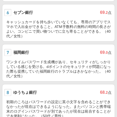
セブン銀行
69
.2
点
キャッシュカードを持ち歩いていなくても、専用のアプリでス
マホで入出金ができること。ATM手数料の無料の時間の長さが
よい。コンビニで買い物ついでに立ち寄ることができる。（40
代／女性）
福岡銀行
69
.0
点
ワンタイムパスワード生成機があり、セキュリティがしっかり
している感じを受ける。dポイントのセキュリティが問題になっ
た際も提携していた福岡銀行のトラブルはきかなかった。（40
代／女性）
ゆうちょ銀行
68
.2
点
初期のころはパスワードの設定に英小文字を含めることができ
なかったが現在はできるようになった。またパソコンと携帯端
末のログインパスワードが別であったが現在は統合することが
でき便利になった。（50代／男性）