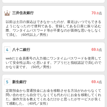
三井住友銀行
70
.0
点
以前は土日の振込はできなかったのが、最近はいつでもできる
ようになったので便利である。登録してある口座に振り込む
際、ワンタイムパスワード等が不要なのが面倒な思いをしなく
て済む。（60代以上／男性）
八十二銀行
69
.5
点
webだと会員番号の入力後にワンタイムパスワードを使用して
いて安全性は高いと思います。アプリだと指紋認証で済むので
かなり楽です。（50代／男性）
新生銀行
69
.4
点
定期預金から普通預金にお金を移動させる方法がわからなくて
問い合わせたら自分でしなくても代わりにお金を移動してくれ
た。操作方法を教えてくれるだけかと思ったがサービスが良く
て感動した。（40代／女性）