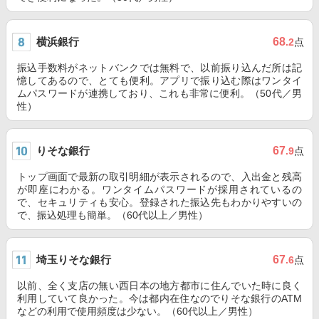
横浜銀行
68
.2
点
振込手数料がネットバンクでは無料で、以前振り込んだ所は記
憶してあるので、とても便利。アプリで振り込む際はワンタイ
ムパスワードが連携しており、これも非常に便利。（50代／男
性）
りそな銀行
67
.9
点
トップ画面で最新の取引明細が表示されるので、入出金と残高
が即座にわかる。ワンタイムパスワードが採用されているの
で、セキュリティも安心。登録された振込先もわかりやすいの
で、振込処理も簡単。（60代以上／男性）
埼玉りそな銀行
67
.6
点
以前、全く支店の無い西日本の地方都市に住んでいた時に良く
利用していて良かった。今は都内在住なのでりそな銀行のATM
などの利用で使用頻度は少ない。（60代以上／男性）