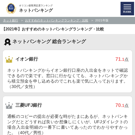
オリコン顧客満足度ランキング
ネットバンキング
ネット銀行
おすすめのネットバンキングランキング・比較
2021年版
【2021年】おすすめのネットバンキングランキング・比較
ネットバンキング 総合ランキング
イオン銀行
71
.1
点
ネットバンキングからイオン銀行口座の入出金をネットで確認
できるので楽です。窓口に行かなくても、ネットバンキングか
ら積立預金を申し込めるのでこれも楽で気に入っております。
（30代／女性）
三菱UFJ銀行
70
.1
点
通帳のコピーの提出が必要な時がたまにあるが、ネットバンキ
ングだとどうすれば良いか想像しにくいが、UFJダイレクトの
場合入出金明細の一番下に書いてあったのでわかりやすかっ
た。（40代／男性）