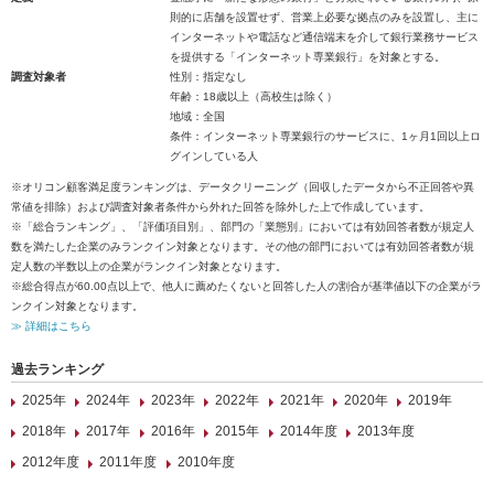
則的に店舗を設置せず、営業上必要な拠点のみを設置し、主に
インターネットや電話など通信端末を介して銀行業務サービス
を提供する「インターネット専業銀行」を対象とする。
調査対象者
性別：指定なし
年齢：18歳以上（高校生は除く）
地域：全国
条件：インターネット専業銀行のサービスに、1ヶ月1回以上ロ
グインしている人
※オリコン顧客満足度ランキングは、データクリーニング（回収したデータから不正回答や異
常値を排除）および調査対象者条件から外れた回答を除外した上で作成しています。
※「総合ランキング」、「評価項目別」、部門の「業態別」においては有効回答者数が規定人
数を満たした企業のみランクイン対象となります。その他の部門においては有効回答者数が規
定人数の半数以上の企業がランクイン対象となります。
※総合得点が60.00点以上で、他人に薦めたくないと回答した人の割合が基準値以下の企業がラ
ンクイン対象となります。
≫ 詳細はこちら
過去ランキング
2025年
2024年
2023年
2022年
2021年
2020年
2019年
2018年
2017年
2016年
2015年
2014年度
2013年度
2012年度
2011年度
2010年度