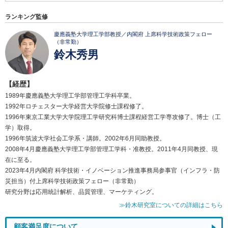
ランキング監修
慶應義塾大学理工学部教授／内閣府 上席科学技術政策フェロー
（非常勤）
鈴木秀男
【経歴】
1989年慶應義塾大学理工学部管理工学科卒業。
1992年ロチェスター大学経営大学院修士課程修了。
1996年東京工業大学大学院理工学研究科博士課程経営工学専攻修了。博士（工
学）取得。
1996年筑波大学社会工学系・講師。2002年6月同助教授。
2008年4月慶應義塾大学理工学部管理工学科・准教授。2011年4月同教授、現
在に至る。
2023年4月内閣府 科学技術・イノベーション推進事務局参事官（インフラ・防
災担当）付上席科学技術政策フェロー（非常勤）
研究分野は応用統計解析、品質管理、マーケティング。
≫鈴木研究室についての詳細はこちら
顧客満足度について