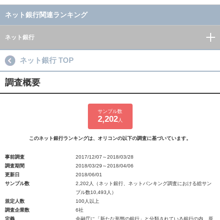
ネット銀行関連ランキング
ネット銀行
ネット銀行 TOP
調査概要
サンプル数
2,202
人
このネット銀行ランキングは、オリコンの以下の調査に基づいています。
事前調査
2017/12/07～2018/03/28
調査期間
2018/03/29～2018/04/06
更新日
2018/06/01
サンプル数
2,202人（ネット銀行、ネットバンキング調査における総サン
プル数10,493人）
規定人数
100人以上
調査企業数
6社
定義
金融庁に「新たな形態の銀行」と分類されている銀行の内、原