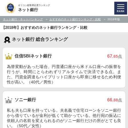
オリコン顧客満足度ランキング
ネット銀行
ネット銀行・ネットバンキング
おすすめのネット銀行ランキング・比較
2018年版
【2018年】おすすめのネット銀行ランキング・比較
ネット銀行 総合ランキング
住信SBIネット銀行
67
.65
点
為替変動があった場合、円普通口座から米ドル口座への振替を
行うが、時間にとらわれずリアルタイムで決済できる点。ま
た、円資金調達もハイブリット口座から即座に移せるため利便
性が高い。（40代／男性）
ソニー銀行
66
.88
点
私も夫も口座を持っている。夫名義で住宅ローンをソニー銀行
から借りているが金利が低くて助かっている。他行宛の振込に
依頼人の名前を変えられるのがソニー銀行だけの所がとても良
い。（50代／女性）