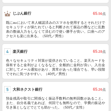
じぶん銀行
65
.56
点
既にauにおいて本人確認済みのスマホを使用するとそれだけで
セキュリティが保たれていると判断されて振込の際などに乱数
表の数値入力をしなくて済むので使い勝手が良い。口座へのア
クセスも楽に出来る。（50代／男性）
楽天銀行
65
.28
点
色々なセキュリティ対策が提供されていること。楽天カードを
保有すると金利がよくなるなど、全般的に金利が良い。入出金
に対してメール通知があり、異常があった場合でも、早い段階
でそれに気づきやすい。（40代／男性）
大和ネクスト銀行
65
.26
点
預金残高や取引に関係なく振込手数料の無料回数があること。
また、自分名義であれば、何回でも無料なので、学費の振込や
引き落としなどでとても助かった。（50代／女性）