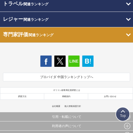
トラベル
関連ランキング
レジャー
関連ランキング
専門家評価
関連ランキング
プロバイダ 中国ランキングトップへ
オリコン顧客満足度調査とは
調査方法
掲載規約
お問い合わせ
会社概要
個人情報保護方針
Top
引用・転載について
利用者の声について
当サイトで公開されている情報（文字、写真、イラスト、画像データ等）及びこれらの配置・
編集および構造などについての著作権は株式会社oricon MEに帰属しております。