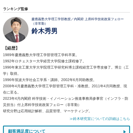
ランキング監修
慶應義塾大学理工学部教授／内閣府 上席科学技術政策フェロー
（非常勤）
鈴木秀男
【経歴】
1989年慶應義塾大学理工学部管理工学科卒業。
1992年ロチェスター大学経営大学院修士課程修了。
1996年東京工業大学大学院理工学研究科博士課程経営工学専攻修了。博士（工
学）取得。
1996年筑波大学社会工学系・講師。2002年6月同助教授。
2008年4月慶應義塾大学理工学部管理工学科・准教授。2011年4月同教授、現
在に至る。
2023年4月内閣府 科学技術・イノベーション推進事務局参事官（インフラ・防
災担当）付上席科学技術政策フェロー（非常勤）
研究分野は応用統計解析、品質管理、マーケティング。
≫鈴木研究室についての詳細はこちら
顧客満足度について