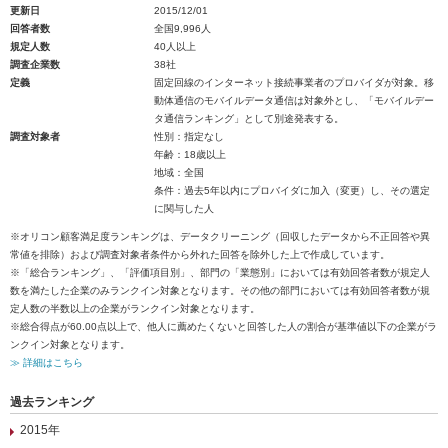
更新日
2015/12/01
回答者数
全国9,996人
規定人数
40人以上
調査企業数
38社
定義
固定回線のインターネット接続事業者のプロバイダが対象。移
動体通信のモバイルデータ通信は対象外とし、「モバイルデー
タ通信ランキング」として別途発表する。
調査対象者
性別：指定なし
年齢：18歳以上
地域：全国
条件：過去5年以内にプロバイダに加入（変更）し、その選定
に関与した人
※オリコン顧客満足度ランキングは、データクリーニング（回収したデータから不正回答や異
常値を排除）および調査対象者条件から外れた回答を除外した上で作成しています。
※「総合ランキング」、「評価項目別」、部門の「業態別」においては有効回答者数が規定人
数を満たした企業のみランクイン対象となります。その他の部門においては有効回答者数が規
定人数の半数以上の企業がランクイン対象となります。
※総合得点が60.00点以上で、他人に薦めたくないと回答した人の割合が基準値以下の企業がラ
ンクイン対象となります。
≫ 詳細はこちら
過去ランキング
2015年