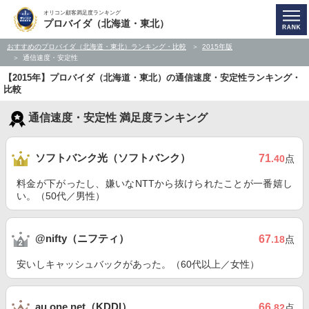
オリコン顧客満足度ランキング
プロバイダ（北海道・東北）
おすすめのプロバイダ（北海道・東北）ランキング・比較
2015年版
通信速度・安定性
【2015年】プロバイダ（北海道・東北）の通信速度・安定性ランキング・
比較
通信速度・安定性 満足度ランキング
ソフトバンク光（ソフトバンク）
71
.40
点
料金が下がったし、嫌いなNTTから抜けられたことが一番嬉し
い。（50代／男性）
@nifty（ニフティ）
67
.18
点
安いしキャッシュバックがあった。（60代以上／女性）
au one net（KDDI）
66
.82
点