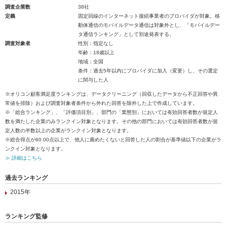
調査企業数
38社
定義
固定回線のインターネット接続事業者のプロバイダが対象。移
動体通信のモバイルデータ通信は対象外とし、「モバイルデー
タ通信ランキング」として別途発表する。
調査対象者
性別：指定なし
年齢：18歳以上
地域：全国
条件：過去5年以内にプロバイダに加入（変更）し、その選定
に関与した人
※オリコン顧客満足度ランキングは、データクリーニング（回収したデータから不正回答や異
常値を排除）および調査対象者条件から外れた回答を除外した上で作成しています。
※「総合ランキング」、「評価項目別」、部門の「業態別」においては有効回答者数が規定人
数を満たした企業のみランクイン対象となります。その他の部門においては有効回答者数が規
定人数の半数以上の企業がランクイン対象となります。
※総合得点が60.00点以上で、他人に薦めたくないと回答した人の割合が基準値以下の企業がラ
ンクイン対象となります。
≫ 詳細はこちら
過去ランキング
2015年
ランキング監修