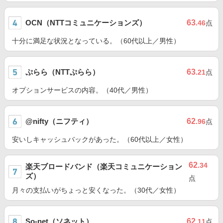
OCN（NTTコミュニケーションズ）
63
.46
点
十分に満足な状況となっている。（60代以上／男性）
ぷらら（NTTぷらら）
63
.21
点
オプションサービスの内容。（40代／男性）
@nifty（ニフティ）
62
.96
点
安いしキャッシュバックがあった。（60代以上／女性）
62
.34
楽天ブロードバンド（楽天コミュニケーション
ズ）
点
月々の支払いがちょっと安くなった。（30代／女性）
So-net（ソネット）
62
.11
点