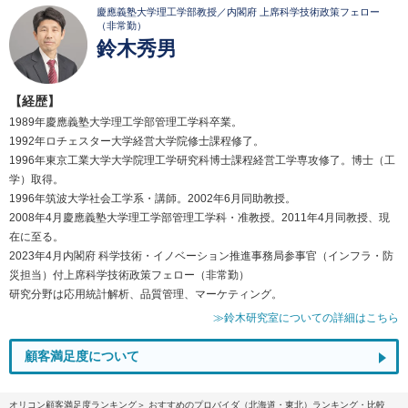
慶應義塾大学理工学部教授／内閣府 上席科学技術政策フェロー
（非常勤）
鈴木秀男
【経歴】
1989年慶應義塾大学理工学部管理工学科卒業。
1992年ロチェスター大学経営大学院修士課程修了。
1996年東京工業大学大学院理工学研究科博士課程経営工学専攻修了。博士（工
学）取得。
1996年筑波大学社会工学系・講師。2002年6月同助教授。
2008年4月慶應義塾大学理工学部管理工学科・准教授。2011年4月同教授、現
在に至る。
2023年4月内閣府 科学技術・イノベーション推進事務局参事官（インフラ・防
災担当）付上席科学技術政策フェロー（非常勤）
研究分野は応用統計解析、品質管理、マーケティング。
≫鈴木研究室についての詳細はこちら
顧客満足度について
オリコン顧客満足度ランキング
おすすめのプロバイダ（北海道・東北）ランキング・比較