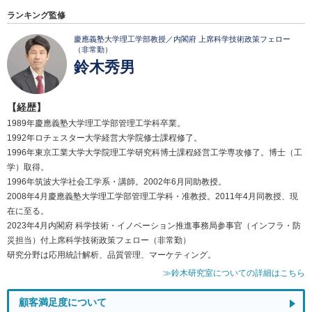
ランキング監修
慶應義塾大学理工学部教授／内閣府 上席科学技術政策フェロー
（非常勤）
鈴木秀男
【経歴】
1989年慶應義塾大学理工学部管理工学科卒業。
1992年ロチェスター大学経営大学院修士課程修了。
1996年東京工業大学大学院理工学研究科博士課程経営工学専攻修了。博士（工
学）取得。
1996年筑波大学社会工学系・講師。2002年6月同助教授。
2008年4月慶應義塾大学理工学部管理工学科・准教授。2011年4月同教授、現
在に至る。
2023年4月内閣府 科学技術・イノベーション推進事務局参事官（インフラ・防
災担当）付上席科学技術政策フェロー（非常勤）
研究分野は応用統計解析、品質管理、マーケティング。
≫鈴木研究室についての詳細はこちら
顧客満足度について