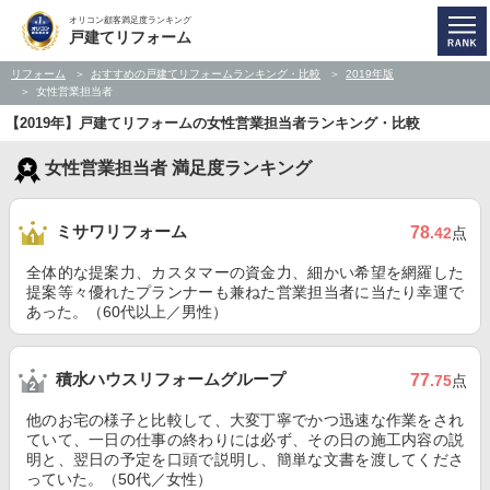
オリコン顧客満足度ランキング
戸建てリフォーム
リフォーム
おすすめの戸建てリフォームランキング・比較
2019年版
女性営業担当者
【2019年】戸建てリフォームの女性営業担当者ランキング・比較
女性営業担当者 満足度ランキング
ミサワリフォーム
78
.42
点
全体的な提案力、カスタマーの資金力、細かい希望を網羅した
提案等々優れたプランナーも兼ねた営業担当者に当たり幸運で
あった。（60代以上／男性）
積水ハウスリフォームグループ
77
.75
点
他のお宅の様子と比較して、大変丁寧でかつ迅速な作業をされ
ていて、一日の仕事の終わりには必ず、その日の施工内容の説
明と、翌日の予定を口頭で説明し、簡単な文書を渡してくださ
っていた。（50代／女性）