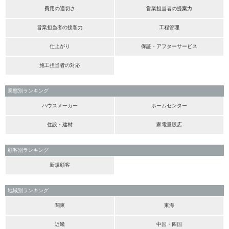
費用の適切さ
営業担当者の提案力
営業担当者の接客力
工程管理
仕上がり
保証・アフターサービス
施工担当者の対応
業態別ランキング
ハウスメーカー
ホームセンター
住設・建材
家電量販店
顧客別ランキング
新規顧客
地域別ランキング
関東
東海
近畿
中国・四国