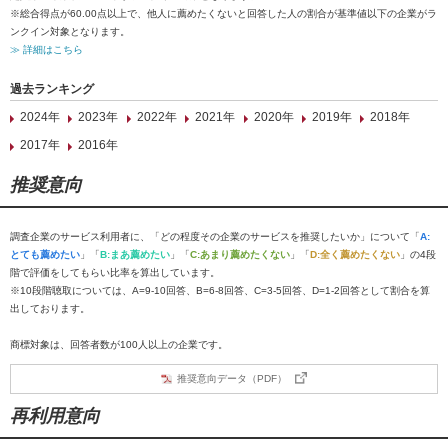
※総合得点が60.00点以上で、他人に薦めたくないと回答した人の割合が基準値以下の企業がラ
ンクイン対象となります。
≫ 詳細はこちら
過去ランキング
2024年
2023年
2022年
2021年
2020年
2019年
2018年
2017年
2016年
推奨意向
調査企業のサービス利用者に、「どの程度その企業のサービスを推奨したいか」について「
A:
とても薦めたい
」「
B:まあ薦めたい
」「
C:あまり薦めたくない
」「
D:全く薦めたくない
」の4段
階で評価をしてもらい比率を算出しています。
※10段階聴取については、A=9-10回答、B=6-8回答、C=3-5回答、D=1-2回答として割合を算
出しております。
商標対象は、回答者数が100人以上の企業です。
推奨意向データ（PDF）
再利用意向