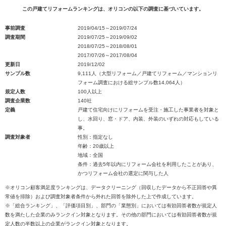
この戸建てリフォームランキングは、オリコンの以下の調査に基づいています。
事前調査
2019/04/15～2019/07/24
調査期間
2019/07/25～2019/09/02
2018/07/25～2018/08/01
2017/07/26～2017/08/04
更新日
2019/12/02
サンプル数
9,111人（大型リフォーム／戸建てリフォーム／マンションリ
フォーム調査における総サンプル数14,064人）
規定人数
100人以上
調査企業数
140社
定義
戸建て住宅向けにリフォームを受注・施工した事業者を対象と
し、水回り、窓・ドア、内装、外装のいずれの対応もしている
事。
調査対象者
性別：指定なし
年齢：20歳以上
地域：全国
条件：過去5年以内にリフォーム会社を利用したことがあり、
かつリフォーム会社の選定に関与した人
※オリコン顧客満足度ランキングは、データクリーニング（回収したデータから不正回答や異
常値を排除）および調査対象者条件から外れた回答を除外した上で作成しています。
※「総合ランキング」、「評価項目別」、部門の「業態別」においては有効回答者数が規定人
数を満たした企業のみランクイン対象となります。その他の部門においては有効回答者数が規
定人数の半数以上の企業がランクイン対象となります。