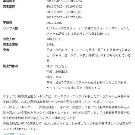
事前調査
2019/04/15～2019/07/24
調査期間
2019/07/25～2019/09/02
2018/07/25～2018/08/01
2017/07/26～2017/08/04
更新日
2019/12/02
サンプル数
9,111人（大型リフォーム／戸建てリフォーム／マンションリ
フォーム調査における総サンプル数14,064人）
規定人数
100人以上
調査企業数
140社
定義
戸建て住宅向けにリフォームを受注・施工した事業者を対象と
し、水回り、窓・ドア、内装、外装のいずれの対応もしている
事。
調査対象者
性別：指定なし
年齢：20歳以上
地域：全国
条件：過去5年以内にリフォーム会社を利用したことがあり、
かつリフォーム会社の選定に関与した人
※オリコン顧客満足度ランキングは、データクリーニング（回収したデータから不正回答や異
常値を排除）および調査対象者条件から外れた回答を除外した上で作成しています。
※「総合ランキング」、「評価項目別」、部門の「業態別」においては有効回答者数が規定人
数を満たした企業のみランクイン対象となります。その他の部門においては有効回答者数が規
定人数の半数以上の企業がランクイン対象となります。
※総合得点が60.00点以上で、他人に薦めたくないと回答した人の割合が基準値以下の企業がラ
ンクイン対象となります。
≫ 詳細はこちら