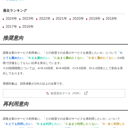
過去ランキング
2024年
2023年
2022年
2021年
2020年
2019年
2018年
2017年
2016年
推奨意向
調査企業のサービス利用者に、「どの程度その企業のサービスを推奨したいか」について「
A:
とても薦めたい
」「
B:まあ薦めたい
」「
C:あまり薦めたくない
」「
D:全く薦めたくない
」の4段
階で評価をしてもらい比率を算出しています。
※10段階聴取については、A=9-10回答、B=6-8回答、C=3-5回答、D=1-2回答として割合を算
出しております。
商標対象は、回答者数が100人以上の企業です。
推奨意向データ（PDF）
再利用意向
調査企業のサービス利用者に、「どの程度その企業のサービスを再利用したいか」について
「
A:とても利用したい
」「
B:まあ利用したい
」「
C:あまり利用したくない
」「
D：全く利用した