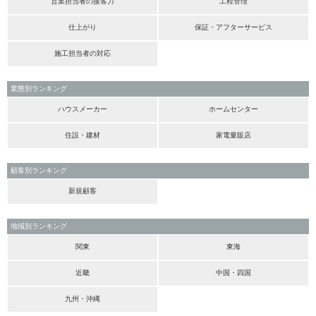
営業担当者の接客力
工程管理
仕上がり
保証・アフターサービス
施工担当者の対応
業態別ランキング
ハウスメーカー
ホームセンター
住設・建材
家電量販店
顧客別ランキング
新規顧客
地域別ランキング
関東
東海
近畿
中国・四国
九州・沖縄