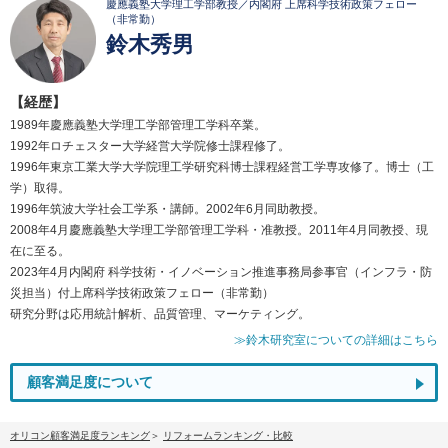
慶應義塾大学理工学部教授／内閣府 上席科学技術政策フェロー
（非常勤）
鈴木秀男
【経歴】
1989年慶應義塾大学理工学部管理工学科卒業。
1992年ロチェスター大学経営大学院修士課程修了。
1996年東京工業大学大学院理工学研究科博士課程経営工学専攻修了。博士（工
学）取得。
1996年筑波大学社会工学系・講師。2002年6月同助教授。
2008年4月慶應義塾大学理工学部管理工学科・准教授。2011年4月同教授、現
在に至る。
2023年4月内閣府 科学技術・イノベーション推進事務局参事官（インフラ・防
災担当）付上席科学技術政策フェロー（非常勤）
研究分野は応用統計解析、品質管理、マーケティング。
≫鈴木研究室についての詳細はこちら
顧客満足度について
オリコン顧客満足度ランキング
リフォームランキング・比較