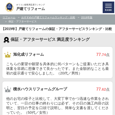
オリコン顧客満足度ランキング
戸建てリフォーム
リフォーム
おすすめの戸建てリフォームランキング・比較
2019年版
保証・アフターサービス
【2019年】戸建てリフォームの保証・アフターサービスランキング・比較
保証・アフターサービス 満足度ランキング
旭化成リフォーム
77
.74
点
こちらの要望や願望を具体的に何パターンもご提案いただき具
体案を容易に想像できて良かったです。また金額的なことも最
初の提示通りで安心しました。（20代／男性）
積水ハウスリフォームグループ
77
.62
点
他のお宅の様子と比較して、大変丁寧でかつ迅速な作業をされ
ていて、一日の仕事の終わりには必ず、その日の施工内容の説
明と、翌日の予定を口頭で説明し、簡単な文書を渡してくださ
っていた。（50代／女性）