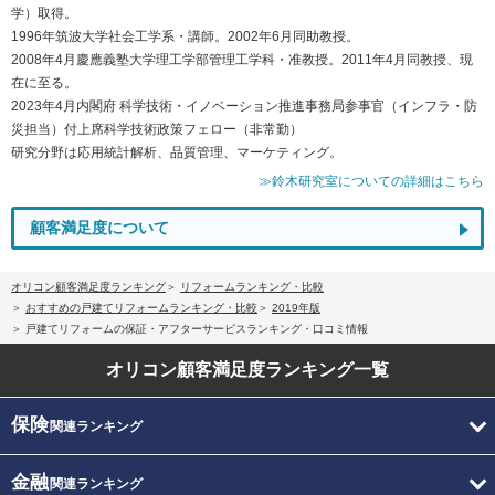
学）取得。
1996年筑波大学社会工学系・講師。2002年6月同助教授。
2008年4月慶應義塾大学理工学部管理工学科・准教授。2011年4月同教授、現
在に至る。
2023年4月内閣府 科学技術・イノベーション推進事務局参事官（インフラ・防
災担当）付上席科学技術政策フェロー（非常勤）
研究分野は応用統計解析、品質管理、マーケティング。
≫鈴木研究室についての詳細はこちら
顧客満足度について
オリコン顧客満足度ランキング
リフォームランキング・比較
おすすめの戸建てリフォームランキング・比較
2019年版
戸建てリフォームの保証・アフターサービスランキング・口コミ情報
オリコン顧客満足度
ランキング一覧
保険
関連ランキング
金融
関連ランキング