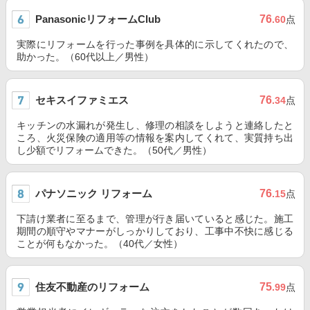
PanasonicリフォームClub
76
.60
点
実際にリフォームを行った事例を具体的に示してくれたので、
助かった。（60代以上／男性）
セキスイファミエス
76
.34
点
キッチンの水漏れが発生し、修理の相談をしようと連絡したと
ころ、火災保険の適用等の情報を案内してくれて、実質持ち出
し少額でリフォームできた。（50代／男性）
パナソニック リフォーム
76
.15
点
下請け業者に至るまで、管理が行き届いていると感じた。施工
期間の順守やマナーがしっかりしており、工事中不快に感じる
ことが何もなかった。（40代／女性）
住友不動産のリフォーム
75
.99
点