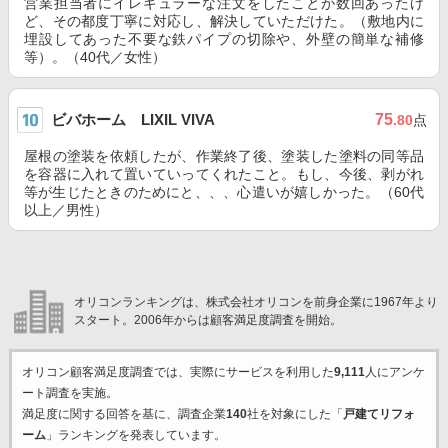
営業担当者にイレギュラーな注文をしたことが数回あったけ
ど、その都度丁寧に対応し、解決していただけた。（敷地内に
埋設してあった不要な鉄パイプの切除や、外壁の簡単な補修
等）。（40代／女性）
ビバホーム LIXIL VIVA
75
.80
点
屋根の塗装を依頼したが、作業終了後、塗装した塗料の同等品
を容器に入れて置いていってくれたこと。もし、今後、剥がれ
等が生じたときのためにと、、、心遣いが嬉しかった。（60代
以上／男性）
オリコンランキングは、株式会社オリコンを前身企業に1967年より
スタート。2006年からは顧客満足度調査を開始。
オリコン顧客満足度調査では、実際にサービスを利用した
9,111
人にアンケ
ート調査を実施。
満足度に関する回答を基に、調査企業
140
社を対象にした「
戸建てリフォ
ーム
」ランキングを発表しています。