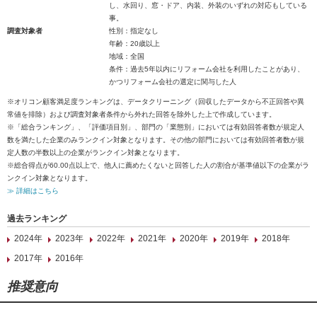
し、水回り、窓・ドア、内装、外装のいずれの対応もしている
事。
調査対象者
性別：指定なし
年齢：20歳以上
地域：全国
条件：過去5年以内にリフォーム会社を利用したことがあり、
かつリフォーム会社の選定に関与した人
※オリコン顧客満足度ランキングは、データクリーニング（回収したデータから不正回答や異
常値を排除）および調査対象者条件から外れた回答を除外した上で作成しています。
※「総合ランキング」、「評価項目別」、部門の「業態別」においては有効回答者数が規定人
数を満たした企業のみランクイン対象となります。その他の部門においては有効回答者数が規
定人数の半数以上の企業がランクイン対象となります。
※総合得点が60.00点以上で、他人に薦めたくないと回答した人の割合が基準値以下の企業がラ
ンクイン対象となります。
≫ 詳細はこちら
過去ランキング
2024年
2023年
2022年
2021年
2020年
2019年
2018年
2017年
2016年
推奨意向