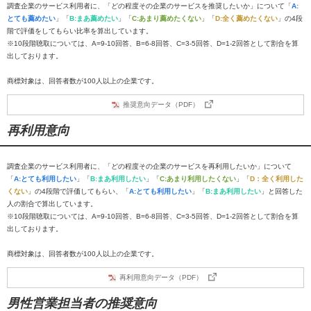
調査企業のサービス利用者に、「どの程度その企業のサービスを推奨したいか」について「
A:
とても薦めたい
」「
B:まあ薦めたい
」「
C:あまり薦めたくない
」「
D:全く薦めたくない
」の4段
階で評価をしてもらい比率を算出しています。
※10段階聴取については、A=9-10回答、B=6-8回答、C=3-5回答、D=1-2回答として割合を算
出しております。
商標対象は、回答者数が100人以上の企業です。
推奨意向データ（PDF）
再利用意向
調査企業のサービス利用者に、「どの程度その企業のサービスを再利用したいか」について
「
A:とても利用したい
」「
B:まあ利用したい
」「
C:あまり利用したくない
」「
D：全く利用した
くない
」の4段階で評価してもらい、「
A:とても利用したい
」「
B:まあ利用したい
」と回答した
人の割合で算出しています。
※10段階聴取については、A=9-10回答、B=6-8回答、C=3-5回答、D=1-2回答として割合を算
出しております。
商標対象は、回答者数が100人以上の企業です。
再利用意向データ（PDF）
男性営業担当者の推奨意向