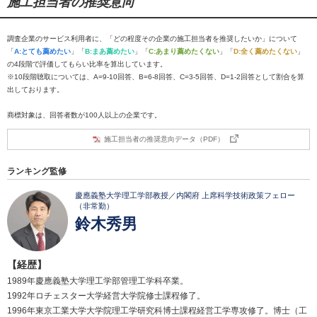
施工担当者の推奨意向
調査企業のサービス利用者に、「どの程度その企業の施工担当者を推奨したいか」について
「
A:とても薦めたい
」「
B:まあ薦めたい
」「
C:あまり薦めたくない
」「
D:全く薦めたくない
」
の4段階で評価してもらい比率を算出しています。
※10段階聴取については、A=9-10回答、B=6-8回答、C=3-5回答、D=1-2回答として割合を算
出しております。
商標対象は、回答者数が100人以上の企業です。
施工担当者の推奨意向データ（PDF）
ランキング監修
慶應義塾大学理工学部教授／内閣府 上席科学技術政策フェロー
（非常勤）
鈴木秀男
【経歴】
1989年慶應義塾大学理工学部管理工学科卒業。
1992年ロチェスター大学経営大学院修士課程修了。
1996年東京工業大学大学院理工学研究科博士課程経営工学専攻修了。博士（工