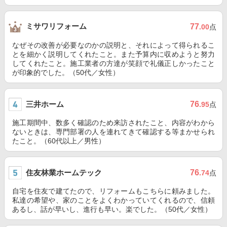
ミサワリフォーム
77
.00
点
なぜその改善が必要なのかの説明と、それによって得られるこ
とを細かく説明してくれたこと。また予算内に収めようと努力
してくれたこと。施工業者の方達が笑顔で礼儀正しかったこと
が印象的でした。（50代／女性）
三井ホーム
76
.95
点
施工期間中、数多く確認のため来訪されたこと、内容がわから
ないときは、専門部署の人を連れてきて確認する等まかせられ
たこと。（60代以上／男性）
住友林業ホームテック
76
.74
点
自宅を住友で建てたので、リフォームもこちらに頼みました。
私達の希望や、家のことをよくわかっていてくれるので、信頼
あるし、話が早いし、進行も早い。楽でした。（50代／女性）