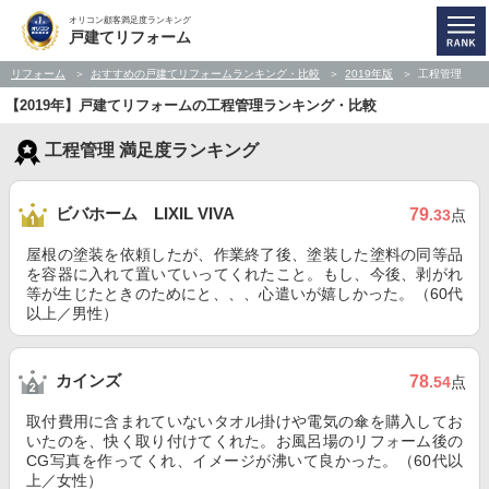
オリコン顧客満足度ランキング
戸建てリフォーム
リフォーム
おすすめの戸建てリフォームランキング・比較
2019年版
工程管理
【2019年】戸建てリフォームの工程管理ランキング・比較
工程管理 満足度ランキング
ビバホーム LIXIL VIVA
79
.33
点
屋根の塗装を依頼したが、作業終了後、塗装した塗料の同等品
を容器に入れて置いていってくれたこと。もし、今後、剥がれ
等が生じたときのためにと、、、心遣いが嬉しかった。（60代
以上／男性）
カインズ
78
.54
点
取付費用に含まれていないタオル掛けや電気の傘を購入してお
いたのを、快く取り付けてくれた。お風呂場のリフォーム後の
CG写真を作ってくれ、イメージが沸いて良かった。（60代以
上／女性）