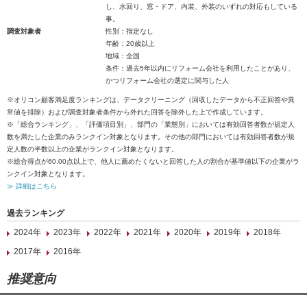
し、水回り、窓・ドア、内装、外装のいずれの対応もしている
事。
調査対象者
性別：指定なし
年齢：20歳以上
地域：全国
条件：過去5年以内にリフォーム会社を利用したことがあり、
かつリフォーム会社の選定に関与した人
※オリコン顧客満足度ランキングは、データクリーニング（回収したデータから不正回答や異
常値を排除）および調査対象者条件から外れた回答を除外した上で作成しています。
※「総合ランキング」、「評価項目別」、部門の「業態別」においては有効回答者数が規定人
数を満たした企業のみランクイン対象となります。その他の部門においては有効回答者数が規
定人数の半数以上の企業がランクイン対象となります。
※総合得点が60.00点以上で、他人に薦めたくないと回答した人の割合が基準値以下の企業がラ
ンクイン対象となります。
≫ 詳細はこちら
過去ランキング
2024年
2023年
2022年
2021年
2020年
2019年
2018年
2017年
2016年
推奨意向