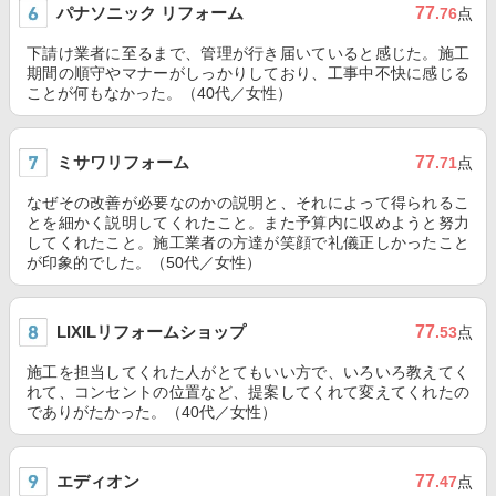
パナソニック リフォーム
77
.76
点
下請け業者に至るまで、管理が行き届いていると感じた。施工
期間の順守やマナーがしっかりしており、工事中不快に感じる
ことが何もなかった。（40代／女性）
ミサワリフォーム
77
.71
点
なぜその改善が必要なのかの説明と、それによって得られるこ
とを細かく説明してくれたこと。また予算内に収めようと努力
してくれたこと。施工業者の方達が笑顔で礼儀正しかったこと
が印象的でした。（50代／女性）
LIXILリフォームショップ
77
.53
点
施工を担当してくれた人がとてもいい方で、いろいろ教えてく
れて、コンセントの位置など、提案してくれて変えてくれたの
でありがたかった。（40代／女性）
エディオン
77
.47
点