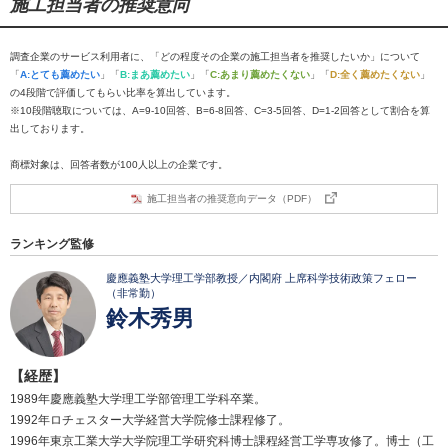
施工担当者の推奨意向
調査企業のサービス利用者に、「どの程度その企業の施工担当者を推奨したいか」について
「
A:とても薦めたい
」「
B:まあ薦めたい
」「
C:あまり薦めたくない
」「
D:全く薦めたくない
」
の4段階で評価してもらい比率を算出しています。
※10段階聴取については、A=9-10回答、B=6-8回答、C=3-5回答、D=1-2回答として割合を算
出しております。
商標対象は、回答者数が100人以上の企業です。
施工担当者の推奨意向データ（PDF）
ランキング監修
慶應義塾大学理工学部教授／内閣府 上席科学技術政策フェロー
（非常勤）
鈴木秀男
【経歴】
1989年慶應義塾大学理工学部管理工学科卒業。
1992年ロチェスター大学経営大学院修士課程修了。
1996年東京工業大学大学院理工学研究科博士課程経営工学専攻修了。博士（工