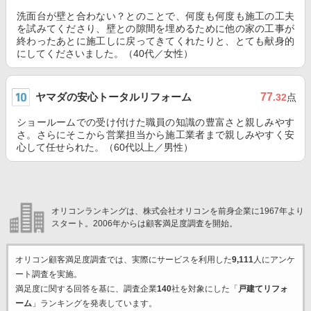
洗面台が壁と合わない？とのことで、何度も何度も施工の工夫
を試みてくださり、壁との隙間を埋めるために他の家の工事が
終わったあとに施工しに戻ってきてくれたりと、とても献身的
にしてくださいました。（40代／女性）
ヤマダの安心トータルリフォーム
77
.32
点
ショールームでの受け付けた職員の知識の豊富さと親しみやす
さ。さらにそこから営業担当から施工業者まで親しみやすく安
心して任せられた。（60代以上／男性）
オリコンランキングは、株式会社オリコンを前身企業に1967年より
スタート。2006年からは顧客満足度調査を開始。
オリコン顧客満足度調査では、実際にサービスを利用した
9,111
人にアンケ
ート調査を実施。
満足度に関する回答を基に、調査企業
140
社を対象にした「
戸建てリフォ
ーム
」ランキングを発表しています。