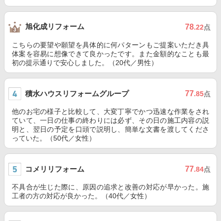
旭化成リフォーム
78
.22
点
こちらの要望や願望を具体的に何パターンもご提案いただき具
体案を容易に想像できて良かったです。また金額的なことも最
初の提示通りで安心しました。（20代／男性）
積水ハウスリフォームグループ
77
.85
点
他のお宅の様子と比較して、大変丁寧でかつ迅速な作業をされ
ていて、一日の仕事の終わりには必ず、その日の施工内容の説
明と、翌日の予定を口頭で説明し、簡単な文書を渡してくださ
っていた。（50代／女性）
コメリリフォーム
77
.84
点
不具合が生じた際に、原因の追求と改善の対応が早かった。施
工者の方の対応が良かった。（40代／女性）