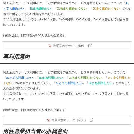
調査企業のサービス利用者に、「どの程度その企業のサービスを推奨したいか」について「
A:
とても薦めたい
」「
B:まあ薦めたい
」「
C:あまり薦めたくない
」「
D:全く薦めたくない
」の4段
階で評価をしてもらい比率を算出しています。
※10段階聴取については、A=9-10回答、B=6-8回答、C=3-5回答、D=1-2回答として割合を算
出しております。
商標対象は、回答者数が100人以上の企業です。
推奨意向データ（PDF）
再利用意向
調査企業のサービス利用者に、「どの程度その企業のサービスを再利用したいか」について
「
A:とても利用したい
」「
B:まあ利用したい
」「
C:あまり利用したくない
」「
D：全く利用した
くない
」の4段階で評価してもらい、「
A:とても利用したい
」「
B:まあ利用したい
」と回答した
人の割合で算出しています。
※10段階聴取については、A=9-10回答、B=6-8回答、C=3-5回答、D=1-2回答として割合を算
出しております。
商標対象は、回答者数が100人以上の企業です。
再利用意向データ（PDF）
男性営業担当者の推奨意向