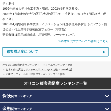
学）取得。
1996年筑波大学社会工学系・講師。2002年6月同助教授。
2008年4月慶應義塾大学理工学部管理工学科・准教授。2011年4月同教授、現
在に至る。
2023年4月内閣府 科学技術・イノベーション推進事務局参事官（インフラ・防
災担当）付上席科学技術政策フェロー（非常勤）
研究分野は応用統計解析、品質管理、マーケティング。
≫鈴木研究室についての詳細はこちら
顧客満足度について
オリコン顧客満足度ランキング
リフォームランキング・比較
おすすめの戸建てリフォームランキング・比較
2019年版
戸建てリフォームの工程管理ランキング・口コミ情報
オリコン顧客満足度
ランキング一覧
保険
関連ランキング
金融
関連ランキング