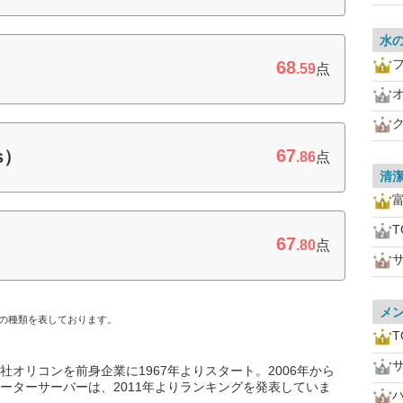
水
フ
68
.59
点
67
s）
.86
点
清
T
67
.80
点
メ
の種類を表しております。
T
オリコンを前身企業に1967年よりスタート。2006年から
ーターサーバーは、2011年よりランキングを発表していま