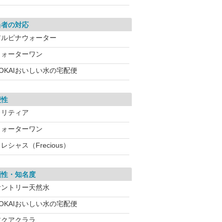
当者の対応
アルピナウォーター
ウォーターワン
OKAIおいしい水の宅配便
便性
クリティア
ウォーターワン
レシャス（Frecious）
頼性・知名度
サントリー天然水
OKAIおいしい水の宅配便
アクアクララ