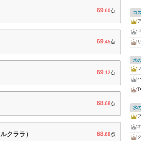
69
.60
点
コ
69
.45
点
水
フ
69
.12
点
T
68
.68
点
水
フ
68
タルクララ）
.68
点