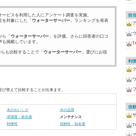
サービスを利用した
人にアンケート調査を実施。
担
社を対象にした「
ウォーターサーバー
」ランキングを発表
から「
ウォーターサーバー
」を評価。さらに回答者の口コ
声も掲載しています。
T
からも比較することで「
ウォーターサーバー
」選びにお役
利
フ
並び替えて比較することが出来ます。
信
水のおいしさ
水の品質
清潔度・衛生面
メンテナンス
利便性
信頼性・知名度
T