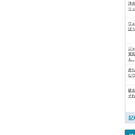
浄
リッ
ウ
ぼう
ジ
電
も...
赤
な
硬
ぞ
記