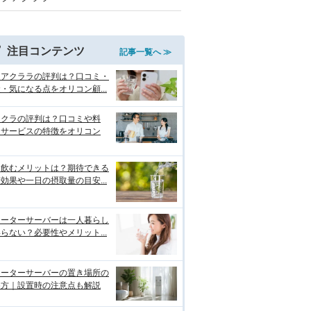
注目コンテンツ
記事一覧へ ≫
クアクララの評判は？口コミ・
・気になる点をオリコン顧...
リクラの評判は？口コミや料
・サービスの特徴をオリコン
を飲むメリットは？期待できる
効果や一日の摂取量の目安...
ォーターサーバーは一人暮らし
らない？必要性やメリット...
ォーターサーバーの置き場所の
め方｜設置時の注意点も解説