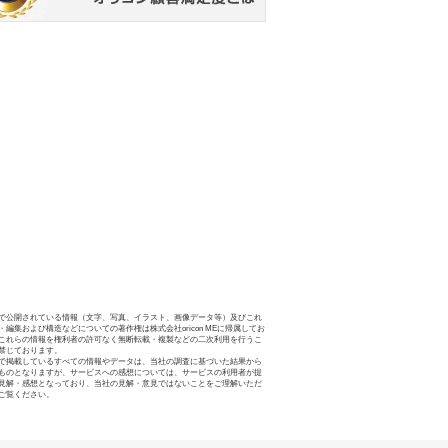
で公開されている情報（文字、写真、イラスト、画像データ等）及びこれ
・編集および構造などについての著作権は株式会社oricon MEに帰属してお
これらの情報を権利者の許可なく無断転載・複製などの二次利用を行うこ
禁じております。
で掲載しているすべての情報やデータは、当社の調査に基づいた結果から
ものとなりますが、サービスへの感想については、サービスの利用者が提
見解・感想となっており、当社の見解・意見ではないことをご理解いただ
ご覧ください。