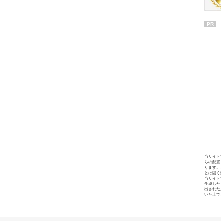
PR
当サイト
らの配置
ります。
とは固く
当サイト
作成した
出された
いた上で