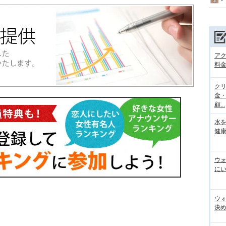
ア
料金
ク
金
顧...
水
健康
ウ
にい
ウ
決