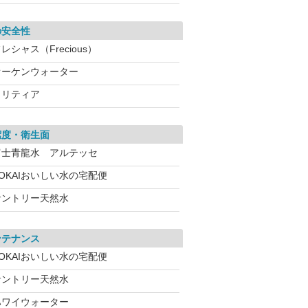
の安全性
レシャス（Frecious）
オーケンウォーター
クリティア
潔度・衛生面
富士青龍水 アルテッセ
OKAIおいしい水の宅配便
サントリー天然水
ンテナンス
OKAIおいしい水の宅配便
サントリー天然水
ハワイウォーター