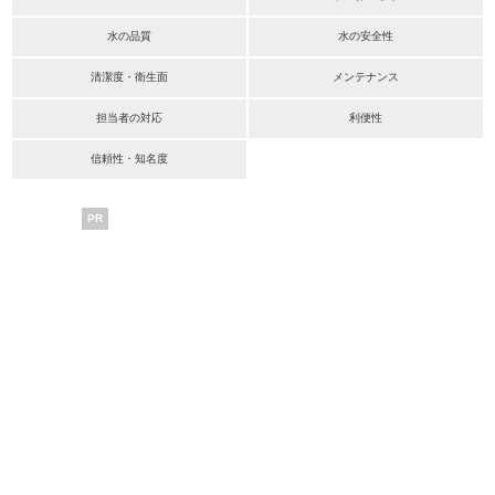
水の品質
水の安全性
清潔度・衛生面
メンテナンス
担当者の対応
利便性
信頼性・知名度
PR