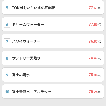
TOKAIおいしい水の宅配便
77
.61
点
ドリームウォーター
77
.50
点
ハワイウォーター
76
.87
点
サントリー天然水
76
.47
点
富士の湧水
75
.34
点
富士青龍水 アルテッセ
75
.24
点