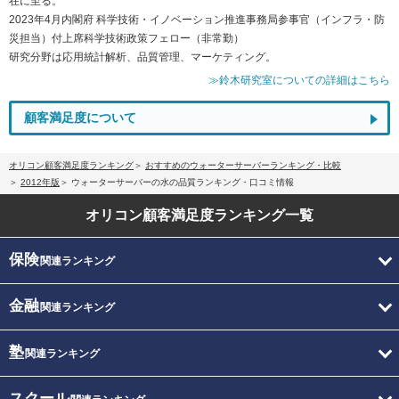
在に至る。
2023年4月内閣府 科学技術・イノベーション推進事務局参事官（インフラ・防
災担当）付上席科学技術政策フェロー（非常勤）
研究分野は応用統計解析、品質管理、マーケティング。
≫鈴木研究室についての詳細はこちら
顧客満足度について
オリコン顧客満足度ランキング
おすすめのウォーターサーバーランキング・比較
2012年版
ウォーターサーバーの水の品質ランキング・口コミ情報
オリコン顧客満足度
ランキング一覧
保険
関連ランキング
金融
関連ランキング
塾
関連ランキング
スクール