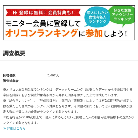
調査概要
回答者数
5,467人
調査対象者
※オリコン顧客満足度ランキングは、データクリーニング（回収したデータから不正回答や異
常値を排除）および調査対象者条件から外れた回答を除外した上で作成しています。
※「総合ランキング」、「評価項目別」、部門の「業態別」においては有効回答者数が規定人
数を満たした企業のみランクイン対象となります。その他の部門においては有効回答者数が規
定人数の半数以上の企業がランクイン対象となります。
※総合得点が60.00点以上で、他人に薦めたくないと回答した人の割合が基準値以下の企業がラ
ンクイン対象となります。
≫ 詳細はこちら