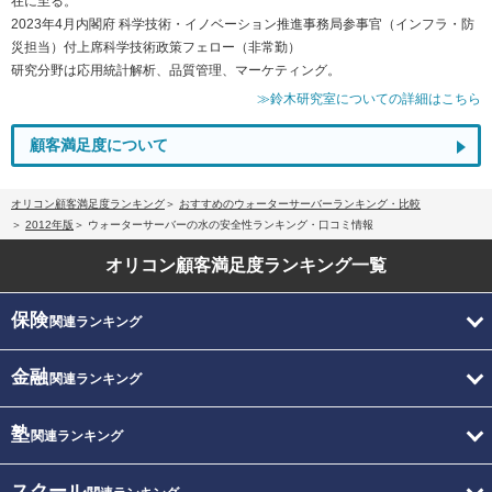
在に至る。
2023年4月内閣府 科学技術・イノベーション推進事務局参事官（インフラ・防
災担当）付上席科学技術政策フェロー（非常勤）
研究分野は応用統計解析、品質管理、マーケティング。
≫鈴木研究室についての詳細はこちら
顧客満足度について
オリコン顧客満足度ランキング
おすすめのウォーターサーバーランキング・比較
2012年版
ウォーターサーバーの水の安全性ランキング・口コミ情報
オリコン顧客満足度
ランキング一覧
保険
関連ランキング
金融
関連ランキング
塾
関連ランキング
スクール