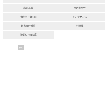
水の品質
水の安全性
清潔度・衛生面
メンテナンス
担当者の対応
利便性
信頼性・知名度
PR