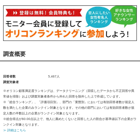
調査概要
回答者数
5,467人
調査対象者
※オリコン顧客満足度ランキングは、データクリーニング（回収したデータから不正回答や異
常値を排除）および調査対象者条件から外れた回答を除外した上で作成しています。
※「総合ランキング」、「評価項目別」、部門の「業態別」においては有効回答者数が規定人
数を満たした企業のみランクイン対象となります。その他の部門においては有効回答者数が規
定人数の半数以上の企業がランクイン対象となります。
※総合得点が60.00点以上で、他人に薦めたくないと回答した人の割合が基準値以下の企業がラ
ンクイン対象となります。
≫ 詳細はこちら