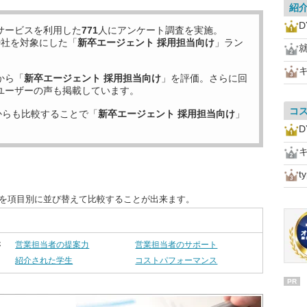
紹
サービスを利用した
771
人にアンケート調査を実施。
9
社を対象にした「
新卒エージェント 採用担当向け
」ラン
から「
新卒エージェント 採用担当向け
」を評価。さらに回
ユーザーの声も掲載しています。
コ
からも比較することで「
新卒エージェント 採用担当向け
」
t
度を項目別に並び替えて比較することが出来ます。
さ
営業担当者の提案力
営業担当者のサポート
紹介された学生
コストパフォーマンス
PR