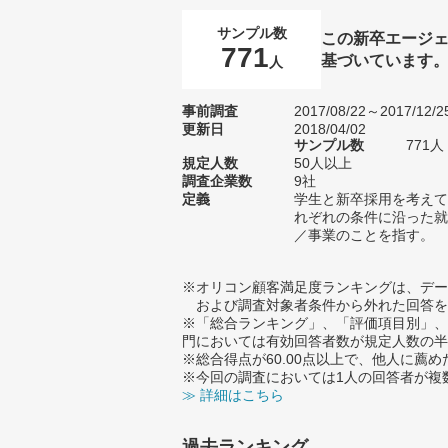
サンプル数
この新卒エージェ
771
基づいています
人
事前調査
2017/08/22～2017/12/2
更新日
2018/04/02
サンプル数
771
規定人数
50人以上
調査企業数
9社
定義
学生と新卒採用を考えて
れぞれの条件に沿った就
／事業のことを指す。
※オリコン顧客満足度ランキングは、デー
および調査対象者条件から外れた回答を
※「総合ランキング」、「評価項目別」、
門においては有効回答者数が規定人数の半
※総合得点が60.00点以上で、他人に
※今回の調査においては1人の回答者が複
≫ 詳細はこちら
過去ランキング