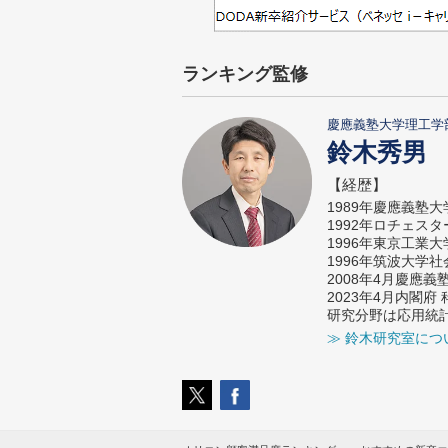
ランキング監修
慶應義塾大学理工学
鈴木秀男
【経歴】
1989年慶應義塾
1992年ロチェス
1996年東京工業
1996年筑波大学
2008年4月慶應
2023年4月内閣
研究分野は応用統
≫ 鈴木研究室につ