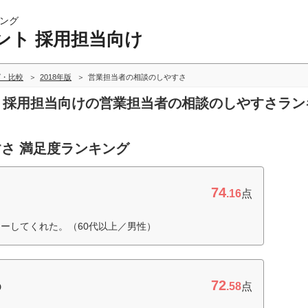
ング
ント 採用担当向け
グ・比較
2018年版
営業担当者の相談のしやすさ
ト 採用担当向けの営業担当者の相談のしやすさラ
さ 満足度ランキング
74
.16
点
ーしてくれた。（60代以上／男性）
72
o
.58
点