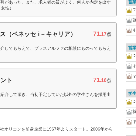
営
応募があった。また、求人者の質がよく、何人か内定を出す
／女性）
71
ス（ベネッセ i－キャリア）
.17
点
営
紹介してもらえて、プラスアルファの相談にものってもらえ
t
71
ェント
.16
点
学
を紹介して頂き、当初予定していた以外の学生さんを採用出
オリコンを前身企業に1967年よりスタート。2006年から