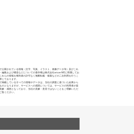
で公開されている情報（文字、写真、イラスト、画像データ等）及びこれ
・編集および構造などについての著作権は株式会社oricon MEに帰属してお
これらの情報を権利者の許可なく無断転載・複製などの二次利用を行うこ
禁じております。
で掲載しているすべての情報やデータは、当社の調査に基づいた結果から
ものとなりますが、サービスへの感想については、サービスの利用者が提
見解・感想となっており、当社の見解・意見ではないことをご理解いただ
ご覧ください。