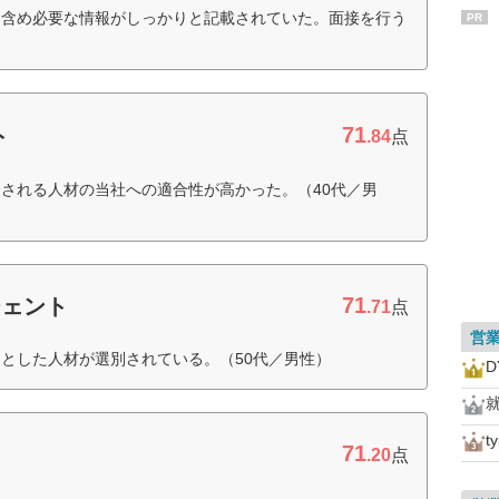
も含め必要な情報がしっかりと記載されていた。面接を行う
PR
）
71
ト
.84
点
される人材の当社への適合性が高かった。（40代／男
71
ジェント
.71
点
営
とした人材が選別されている。（50代／男性）
t
71
.20
点