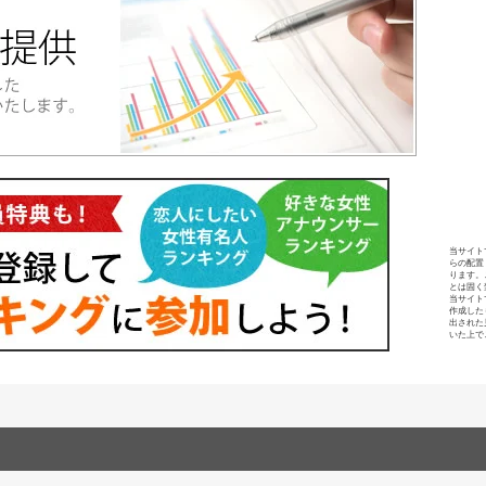
当サイト
らの配置
ります。
とは固く
当サイト
作成した
出された
いた上で