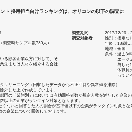
ント 採用担当向けランキングは、オリコンの以下の調査に
。
5
調査期間
2017/12/26～2
調査対象者
性別：指定な
人（調査時サンプル数780人）
年齢：18歳以
地域：全国
条件：過去3
いる顧客企業双方に対して、そ
エージ
業先または人材を紹介する会社
与した
体職員
ってい
タクリーニング（回収したデータから不正回答や異常値を排除）
除外した上で作成しています。
部門の「業態別」においては有効回答者数が規定人数を満たした企業の
数以上の企業がランクイン対象となります。
薦めたくないと回答した人の割合が基準値以下の企業がランクイン対象とな
数の企業について回答しております。