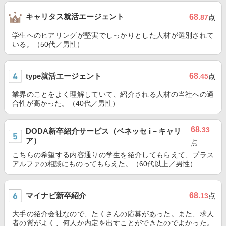
キャリタス就活エージェント
68
.87
点
学生へのヒアリングが堅実でしっかりとした人材が選別されて
いる。（50代／男性）
type就活エージェント
68
.45
点
業界のことをよく理解していて、紹介される人材の当社への適
合性が高かった。（40代／男性）
68
.33
DODA新卒紹介サービス（ベネッセ i－キャリ
ア）
点
こちらの希望する内容通りの学生を紹介してもらえて、プラス
アルファの相談にものってもらえた。（60代以上／男性）
マイナビ新卒紹介
68
.13
点
大手の紹介会社なので、たくさんの応募があった。また、求人
者の質がよく、何人か内定を出すことができたのでよかった。