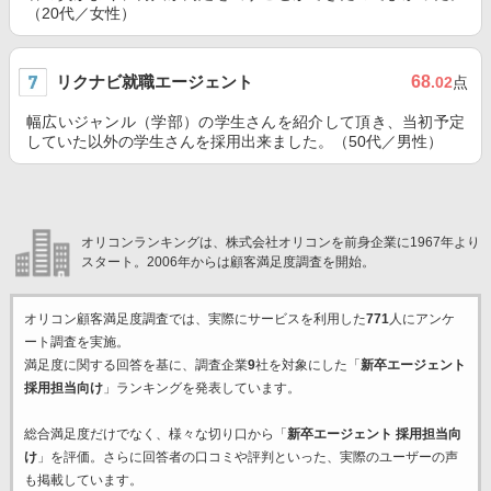
（20代／女性）
リクナビ就職エージェント
68
.02
点
幅広いジャンル（学部）の学生さんを紹介して頂き、当初予定
していた以外の学生さんを採用出来ました。（50代／男性）
オリコンランキングは、株式会社オリコンを前身企業に1967年より
スタート。2006年からは顧客満足度調査を開始。
オリコン顧客満足度調査では、実際にサービスを利用した
771
人にアンケ
ート調査を実施。
満足度に関する回答を基に、調査企業
9
社を対象にした「
新卒エージェント
採用担当向け
」ランキングを発表しています。
総合満足度だけでなく、様々な切り口から「
新卒エージェント 採用担当向
け
」を評価。さらに回答者の口コミや評判といった、実際のユーザーの声
も掲載しています。