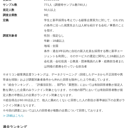
サンプル数
771人（調査時サンプル数780人）
規定人数
50人以上
調査企業数
9社
定義
学生と新卒採用を考えている顧客企業双方に対して、それぞれ
の条件に沿った就業先または人材を紹介する会社／事業のこと
を指す。
調査対象者
性別：指定なし
年齢：18歳以上
地域：全国
条件：過去3年以内に自社の新入社員を採用する際に新卒エー
ジェントを利用し、そのサービスの選定に関与した18歳以上の
会社員・会社役員・公務員・団体職員の人事・総務担当者また
は同様の業務を行っている担当者
※オリコン顧客満足度ランキングは、データクリーニング（回収したデータから不正回答や異
常値を排除）および調査対象者条件から外れた回答を除外した上で作成しています。
※「総合ランキング」、「評価項目別」、部門の「業態別」においては有効回答者数が規定人
数を満たした企業のみランクイン対象となります。その他の部門においては有効回答者数が規
定人数の半数以上の企業がランクイン対象となります。
※総合得点が60.00点以上で、他人に薦めたくないと回答した人の割合が基準値以下の企業がラ
ンクイン対象となります。
※今回の調査においては1人の回答者が複数の企業について回答しております。
≫ 詳細はこちら
過去ランキング