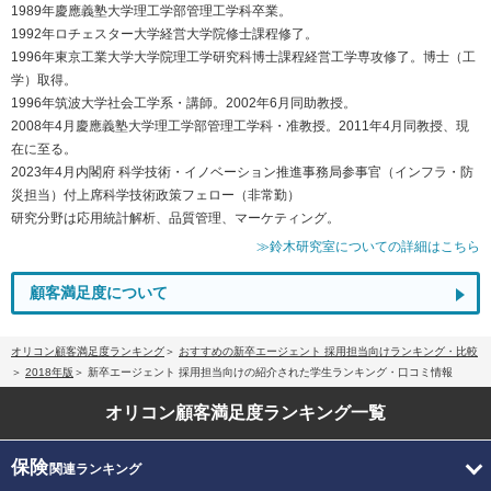
1989年慶應義塾大学理工学部管理工学科卒業。
1992年ロチェスター大学経営大学院修士課程修了。
1996年東京工業大学大学院理工学研究科博士課程経営工学専攻修了。博士（工
学）取得。
1996年筑波大学社会工学系・講師。2002年6月同助教授。
2008年4月慶應義塾大学理工学部管理工学科・准教授。2011年4月同教授、現
在に至る。
2023年4月内閣府 科学技術・イノベーション推進事務局参事官（インフラ・防
災担当）付上席科学技術政策フェロー（非常勤）
研究分野は応用統計解析、品質管理、マーケティング。
≫鈴木研究室についての詳細はこちら
顧客満足度について
オリコン顧客満足度ランキング
おすすめの新卒エージェント 採用担当向けランキング・比較
2018年版
新卒エージェント 採用担当向けの紹介された学生ランキング・口コミ情報
オリコン顧客満足度
ランキング一覧
保険
関連ランキング