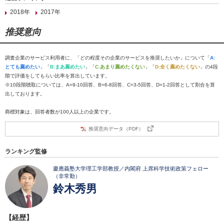
2018年
2017年
推奨意向
調査企業のサービス利用者に、「どの程度その企業のサービスを推奨したいか」について「
A:
とても薦めたい
」「
B:まあ薦めたい
」「
C:あまり薦めたくない
」「
D:全く薦めたくない
」の4段
階で評価をしてもらい比率を算出しています。
※10段階聴取については、A=9-10回答、B=6-8回答、C=3-5回答、D=1-2回答として割合を算
出しております。
商標対象は、回答者数が100人以上の企業です。
推奨意向データ（PDF）
ランキング監修
慶應義塾大学理工学部教授／内閣府 上席科学技術政策フェロー
（非常勤）
鈴木秀男
【経歴】