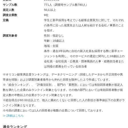
サンプル数
771人（調査時サンプル数780人）
規定人数
50人以上
調査企業数
9社
定義
学生と新卒採用を考えている顧客企業双方に対して、それぞれ
の条件に沿った就業先または人材を紹介する会社／事業のこと
を指す。
調査対象者
性別：指定なし
年齢：18歳以上
地域：全国
条件：過去3年以内に自社の新入社員を採用する際に新卒エー
ジェントを利用し、そのサービスの選定に関与した18歳以上の
会社員・会社役員・公務員・団体職員の人事・総務担当者また
は同様の業務を行っている担当者
※オリコン顧客満足度ランキングは、データクリーニング（回収したデータから不正回答や異
常値を排除）および調査対象者条件から外れた回答を除外した上で作成しています。
※「総合ランキング」、「評価項目別」、部門の「業態別」においては有効回答者数が規定人
数を満たした企業のみランクイン対象となります。その他の部門においては有効回答者数が規
定人数の半数以上の企業がランクイン対象となります。
※総合得点が60.00点以上で、他人に薦めたくないと回答した人の割合が基準値以下の企業がラ
ンクイン対象となります。
※今回の調査においては1人の回答者が複数の企業について回答しております。
≫ 詳細はこちら
過去ランキング