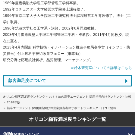
1989年慶應義塾大学理工学部管理工学科卒業。
1992年ロチェスター大学経営大学院修士課程修了。
1996年東京工業大学大学院理工学研究科博士課程経営工学専攻修了。博士（工
学）取得。
1996年筑波大学社会工学系・講師。2002年6月同助教授。
2008年4月慶應義塾大学理工学部管理工学科・准教授。2011年4月同教授、現
在に至る。
2023年4月内閣府 科学技術・イノベーション推進事務局参事官（インフラ・防
災担当）付上席科学技術政策フェロー（非常勤）
研究分野は応用統計解析、品質管理、マーケティング。
≫鈴木研究室についての詳細はこちら
顧客満足度について
オリコン顧客満足度ランキング
おすすめの新卒エージェント 採用担当向けランキング・比較
2018年版
新卒エージェント 採用担当向けの営業担当者のサポートランキング・口コミ情報
オリコン顧客満足度
ランキング一覧
保険
関連ランキング