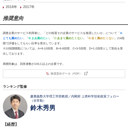
2018年
2017年
推奨意向
調査企業のサービス利用者に、「どの程度その企業のサービスを推奨したいか」について「
A:
とても薦めたい
」「
B:まあ薦めたい
」「
C:あまり薦めたくない
」「
D:全く薦めたくない
」の4段
階で評価をしてもらい比率を算出しています。
※10段階聴取については、A=9-10回答、B=6-8回答、C=3-5回答、D=1-2回答として割合を算
出しております。
商標対象は、回答者数が100人以上の企業です。
推奨意向データ（PDF）
ランキング監修
慶應義塾大学理工学部教授／内閣府 上席科学技術政策フェロー
（非常勤）
鈴木秀男
【経歴】