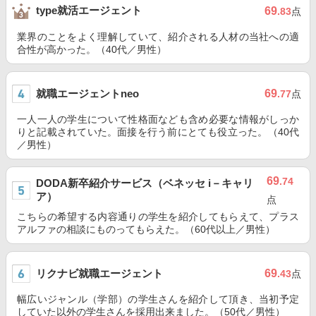
type就活エージェント
69
.83
点
業界のことをよく理解していて、紹介される人材の当社への適
合性が高かった。（40代／男性）
就職エージェントneo
69
.77
点
一人一人の学生について性格面なども含め必要な情報がしっか
りと記載されていた。面接を行う前にとても役立った。（40代
／男性）
69
.74
DODA新卒紹介サービス（ベネッセ i－キャリ
ア）
点
こちらの希望する内容通りの学生を紹介してもらえて、プラス
アルファの相談にものってもらえた。（60代以上／男性）
リクナビ就職エージェント
69
.43
点
幅広いジャンル（学部）の学生さんを紹介して頂き、当初予定
していた以外の学生さんを採用出来ました。（50代／男性）