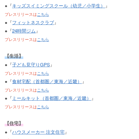
●『
キッズスイミングスクール（幼児／小学生）
』
プレスリリースは
こちら
●『
フィットネスクラブ
』
●『
24時間ジム
』
プレスリリースは
こちら
【生活】
●『
子ども見守りGPS
』
プレスリリースは
こちら
●『
食材宅配（首都圏／東海／近畿）
』
プレスリリースは
こちら
●『
ミールキット（首都圏／東海／近畿）
』
プレスリリースは
こちら
【住宅】
●『
ハウスメーカー 注文住宅
』