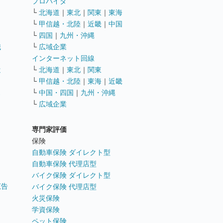
ト
プロバイダ
└
北海道
｜
東北
｜
関東
｜
東海
└
甲信越・北陸
｜
近畿
｜
中国
└
四国
｜
九州・沖縄
職
└
広域企業
インターネット回線
遣
└
北海道
｜
東北
｜
関東
└
甲信越・北陸
｜
東海
｜
近畿
ス
└
中国・四国
｜
九州・沖縄
└
広域企業
専門家評価
ト
保険
自動車保険 ダイレクト型
自動車保険 代理店型
バイク保険 ダイレクト型
広告
バイク保険 代理店型
火災保険
学資保険
ペット保険