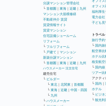
オフィス
分譲マンション管理会社
オフィス
└
首都圏
｜
東海
｜
近畿
｜
九州
福利厚生
マンション大規模修繕
電力会社
不動産仲介 賃貸
子ども見
賃貸情報サイト
賃貸マンション
トラベル
住宅設備ショールーム
旅行予約
リフォーム
└
国内旅
└
フルリフォーム
航空券比
└
戸建て
｜
マンション
ホテル比
新築分譲マンション
格安航空券
└
首都圏
｜
東海
｜
近畿
｜
九州
└
国内線
ハウスメーカー 注文住宅
ツアー比
建売住宅
アクティ
└
ビルダー
└
国内
｜
└
東北
｜
北関東
｜
首都圏
ホテル
└
東海
｜
近畿
｜
中国・四国
└
ビジネ
└
九州
└
観光利
└
ハウスメーカー