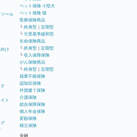
ペット保険 小型犬
ペット保険 猫
トツール
医療保険商品
└
終身型
｜
定期型
└
引受基準緩和型
生命保険商品
└
終身型
｜
定期型
員向け
└
収入保障保険
がん保険商品
└
終身型
｜
定期型
就業不能保険
テ
認知症保険
ステ
外貨建て保険
介護保険
サイト
総合保障保険
個人年金保険
変額保険
ング
積立保険
グ
金融