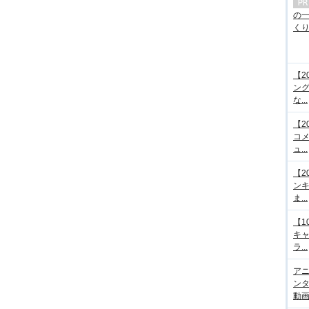
の
くり.
【2
ング
な...
【2
コメ
ュ...
【2
ンキ
ま...
【1
キ
ラ...
アニ
ンタ
動画サ