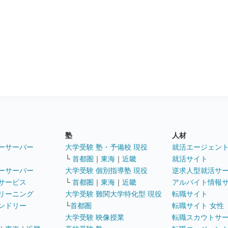
塾
人材
ーサーバー
大学受験 塾・予備校 現役
就活エージェン
└
首都圏
｜
東海
｜
近畿
就活サイト
ーサーバー
大学受験 個別指導塾 現役
逆求人型就活サ
サービス
└
首都圏
｜
東海
｜
近畿
アルバイト情報
リーニング
大学受験 難関大学特化型 現役
転職サイト
ンドリー
└
首都圏
転職サイト 女性
大学受験 映像授業
転職スカウトサ