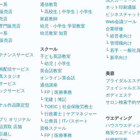
法人カーリース
ー系
通信教育
ネット印刷通販
販売店
└
高校生
｜
中学生
｜
小学生
ビジネスチャッ
売店
家庭教師
Web会議ツール
専門販売店
幼児・小学生 学習教室
企業研修
ー系
幼児教室 知育
└
経営者向け
販売店
└
管理職向け
スクール
└
若手・一般社
テナンスサービス
子ども英語教室
└
新卒向け
└
幼児
｜
小学生
画配信サービス
英会話教室
美容
真スタジオ
オンライン英会話
ブライダルエス
サービス
通信講座
フェイシャルエ
ックサービス
└
FP
｜
医療事務
ボディエステ
└
宅建
｜
簿記
サロン検索予約
ナル作品限定型
└
TOEIC
｜
社会保険労務士
└
行政書士
｜
ケアマネジャー
ウエディング
プリ オリジナル
└
公務員
｜
ITパスポート
ハウスウエディ
品買取 店舗
資格スクール
格安ウエディン
引越し
└
FP
｜
医療事務
結婚相談所