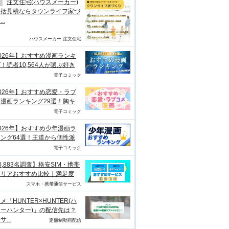
注文住宅(ハウスメーカー)
一括見積ならタウンライフ家づ
..
ハウスメーカー 注文住宅
026年】おすすめ漫画ランキ
！読者10,564人が選ぶ好き
電子コミック
026年】おすすめ恋愛・ラブ
漫画ランキング29選！胸キ
電子コミック
026年】おすすめ少年漫画ラ
ング64選！王道から個性派
電子コミック
0,883名調査】格安SIM・携帯
ャリアおすすめ比較｜満足度
スマホ・携帯通信サービス
メ「HUNTER×HUNTER(ハ
ーハンター)」の配信先は？
...
定額制動画配信