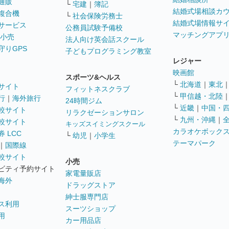
通販
└
宅建
｜
簿記
結婚式場相談カ
複合機
└
社会保険労務士
結婚式場情報サ
サービス
公務員試験予備校
マッチングアプ
 小売
法人向け英会話スクール
守りGPS
子どもプログラミング教室
レジャー
映画館
スポーツ&ヘルス
└
北海道
｜
東北
サイト
フィットネスクラブ
└
甲信越・北陸
行
｜
海外旅行
24時間ジム
└
近畿
｜
中国・
較サイト
リラクゼーションサロン
└
九州・沖縄
｜
較サイト
キッズスイミングスクール
カラオケボック
 LCC
└
幼児
｜
小学生
テーマパーク
｜
国際線
較サイト
小売
ビティ予約サイト
家電量販店
海外
ドラッグストア
紳士服専門店
ス利用
スーツショップ
用
カー用品店