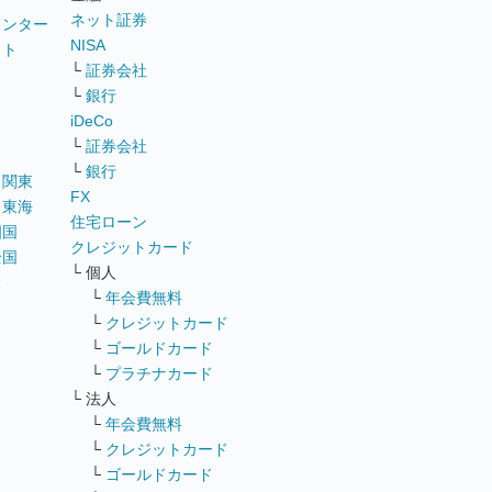
ネット証券
ウンター
NISA
イト
└
証券会社
リ
└
銀行
iDeCo
└
証券会社
└
銀行
｜
関東
FX
｜
東海
住宅ローン
四国
クレジットカード
全国
└ 個人
ス
└
年会費無料
└
クレジットカード
└
ゴールドカード
└
プラチナカード
└ 法人
└
年会費無料
└
クレジットカード
└
ゴールドカード