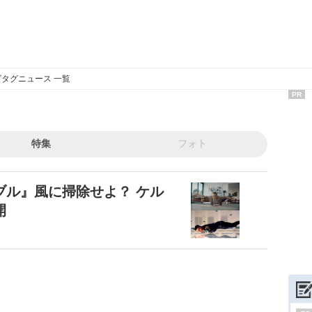
タグニュース 一覧
PR
特集
フォト
ブル』風に掃除せよ？ ケル
開