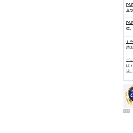
DM
点
DM
徴
ド
動画
デ
は
経...
PR