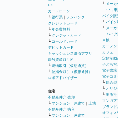
└
メーカ
FX
中古車
カードローン
バイク販
└
銀行系
｜
ノンバンク
└
バイク
クレジットカード
└
メーカ
└
年会費無料
バイク
└
クレジットカード
車検
└
ゴールドカード
カーメン
デビットカード
カフェ
キャッシュレス決済アプリ
定額制動
暗号資産取引所
子ども写
└
現物取引（仮想通貨）
電子書籍
└
証拠金取引（仮想通貨）
電子コミ
ロボアドバイザー
└
総合型
└
オリジ
住宅
└
出版社
不動産仲介 売却
マンガア
└
マンション
｜
戸建て
｜
土地
ブランド
不動産仲介 購入
オフィス
└
マンション
｜
戸建て