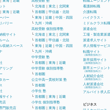
｜
東海
｜
近畿
高校受験 塾
転職エージェン
ット
└
北海道
｜
東北
｜
北関東
看護師転職
｜
東海
｜
近畿
└
首都圏
｜
甲信越・北陸
介護転職
ーパー
└
東海
｜
近畿
｜
中国・四国
ハイクラス・
リバリー
└
九州・沖縄
ミドルクラス転
高校受験 個別指導塾
派遣会社
納税サイト
└
北海道
｜
東北
｜
北関東
工場・製造業派
ルーム
└
首都圏
｜
甲信越・北陸
派遣求人サイト
ル収納スペース
└
東海
｜
近畿
｜
中国・四国
求人情報サービ
ナ
└
九州・沖縄
転職サイト
（採用担当向け）
中学受験 塾
新卒採用サイト
社
└
首都圏
｜
東海
｜
近畿
（採用担当向け）
新卒エージェン
アリング
中学受験 個別指導塾
（採用担当向け）
ー
└
首都圏
人材紹介会社
タカー
公立中高一貫校対策 塾
（採用担当向け）
人材派遣会社
ス
└
首都圏
（採用担当向け）
社
小学生 塾
アルバイト求人
報サイト
└
首都圏
｜
東海
｜
近畿
売店
小学生 個別指導塾
ビジネス
専門販売店
└
首都圏
｜
東海
｜
近畿