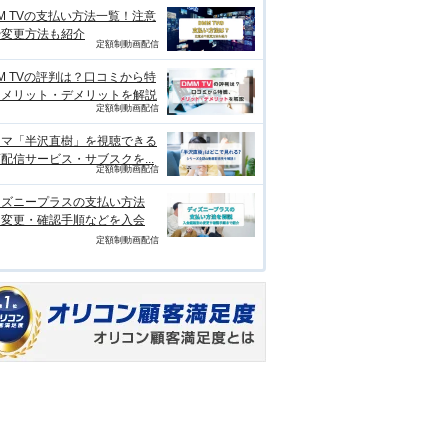
M TVの支払い方法一覧！注意
や変更方法も紹介
定額制動画配信
M TVの評判は？口コミから特
、メリット・デメリットを解説
定額制動画配信
ラマ「半沢直樹」を視聴できる
配信サービス・サブスクを...
定額制動画配信
ィズニープラスの支払い方法
？変更・確認手順などを入会
定額制動画配信