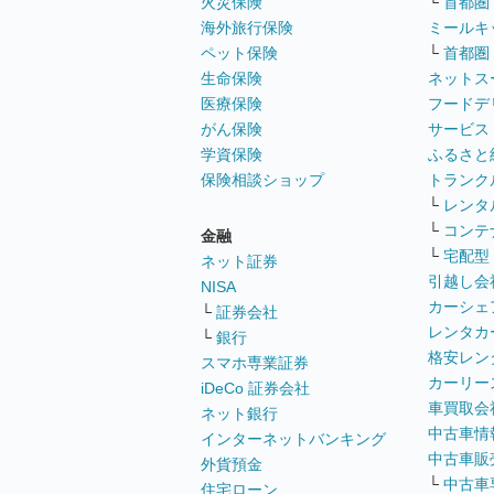
火災保険
└
首都圏
海外旅行保険
ミールキ
ペット保険
└
首都圏
生命保険
ネットス
医療保険
フードデ
がん保険
サービス
学資保険
ふるさと
保険相談ショップ
トランク
└
レンタ
└
コンテ
金融
└
宅配型
ネット証券
引越し会
NISA
カーシェ
└
証券会社
レンタカ
└
銀行
格安レン
スマホ専業証券
カーリー
iDeCo 証券会社
車買取会
ネット銀行
中古車情
インターネットバンキング
中古車販
外貨預金
└
中古車
住宅ローン