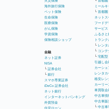
火災保険
└
首都圏
海外旅行保険
ミールキ
ペット保険
└
首都圏
生命保険
ネットス
医療保険
フードデ
がん保険
サービス
学資保険
ふるさと
保険相談ショップ
トランク
└
レンタ
└
コンテ
金融
└
宅配型
ネット証券
引越し会
NISA
カーシェ
└
証券会社
レンタカ
└
銀行
格安レン
スマホ専業証券
カーリー
iDeCo 証券会社
車買取会
ネット銀行
中古車情
インターネットバンキング
中古車販
外貨預金
└
中古車
住宅ローン