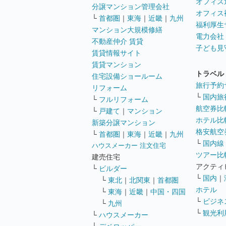
オフィス
分譲マンション管理会社
オフィス
└
首都圏
｜
東海
｜
近畿
｜
九州
福利厚生
マンション大規模修繕
電力会社
不動産仲介 賃貸
子ども見
賃貸情報サイト
賃貸マンション
トラベル
住宅設備ショールーム
旅行予約
リフォーム
└
国内旅
└
フルリフォーム
航空券比
└
戸建て
｜
マンション
ホテル比
新築分譲マンション
格安航空券
└
首都圏
｜
東海
｜
近畿
｜
九州
└
国内線
ハウスメーカー 注文住宅
ツアー比
建売住宅
アクティ
└
ビルダー
└
国内
｜
└
東北
｜
北関東
｜
首都圏
ホテル
└
東海
｜
近畿
｜
中国・四国
└
ビジネ
└
九州
└
観光利
└
ハウスメーカー