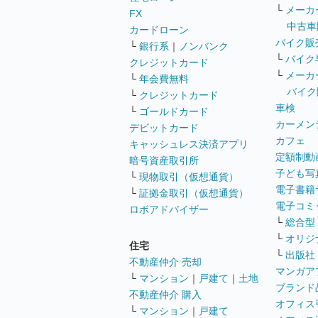
└
メーカ
FX
中古車
カードローン
バイク販
└
銀行系
｜
ノンバンク
└
バイク
クレジットカード
└
メーカ
└
年会費無料
バイク
└
クレジットカード
車検
└
ゴールドカード
カーメン
デビットカード
カフェ
キャッシュレス決済アプリ
定額制動
暗号資産取引所
子ども写
└
現物取引（仮想通貨）
電子書籍
└
証拠金取引（仮想通貨）
電子コミ
ロボアドバイザー
└
総合型
└
オリジ
住宅
└
出版社
不動産仲介 売却
マンガア
└
マンション
｜
戸建て
｜
土地
ブランド
不動産仲介 購入
オフィス
└
マンション
｜
戸建て