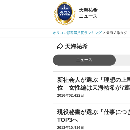
天海祐希
ニュース
>
オリコン顧客満足度ランキング
天海祐希タグニ
天海祐希
ニュース
新社会人が選ぶ「理想の上
位 女性編は天海祐希が7
2016年02月22日
現役秘書が選ぶ「仕事につ
TOP3へ
2013年10月16日