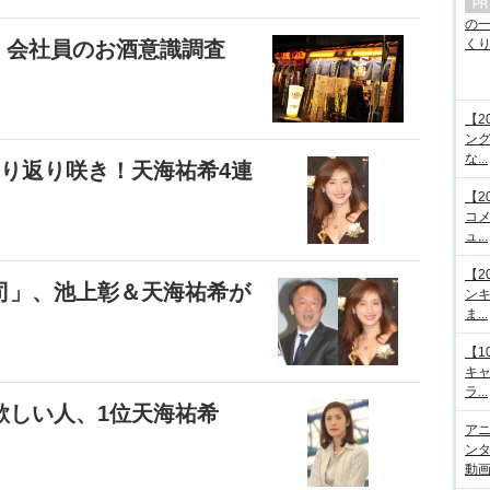
の
くり.
？ 会社員のお酒意識調査
【2
ング
な...
り返り咲き！天海祐希4連
【2
コメ
ュ...
【2
司」、池上彰＆天海祐希が
ンキ
ま...
【1
キ
ラ...
欲しい人、1位天海祐希
アニ
ンタ
動画サ