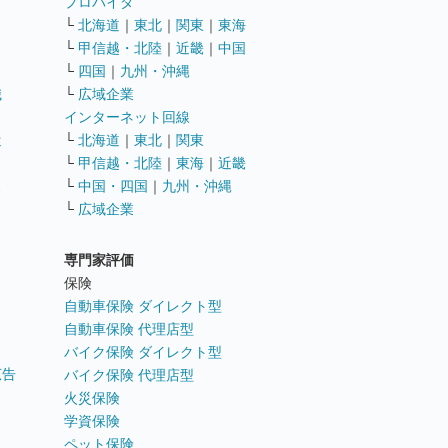
ト
プロバイダ
└
北海道
｜
東北
｜
関東
｜
東海
└
甲信越・北陸
｜
近畿
｜
中国
└
四国
｜
九州・沖縄
職
└
広域企業
インターネット回線
遣
└
北海道
｜
東北
｜
関東
└
甲信越・北陸
｜
東海
｜
近畿
ス
└
中国・四国
｜
九州・沖縄
└
広域企業
専門家評価
ト
保険
自動車保険 ダイレクト型
自動車保険 代理店型
バイク保険 ダイレクト型
広告
バイク保険 代理店型
火災保険
学資保険
ペット保険