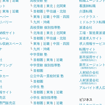
｜
東海
｜
近畿
高校受験 塾
転職エージェン
ット
└
北海道
｜
東北
｜
北関東
看護師転職
｜
東海
｜
近畿
└
首都圏
｜
甲信越・北陸
介護転職
ーパー
└
東海
｜
近畿
｜
中国・四国
ハイクラス・
リバリー
└
九州・沖縄
ミドルクラス転
高校受験 個別指導塾
派遣会社
納税サイト
└
北海道
｜
東北
｜
北関東
工場・製造業派
ルーム
└
首都圏
｜
甲信越・北陸
派遣求人サイト
ル収納スペース
└
東海
｜
近畿
｜
中国・四国
求人情報サービ
ナ
└
九州・沖縄
転職サイト
（採用担当向け）
中学受験 塾
新卒採用サイト
社
└
首都圏
｜
東海
｜
近畿
（採用担当向け）
新卒エージェン
アリング
中学受験 個別指導塾
（採用担当向け）
ー
└
首都圏
人材紹介会社
タカー
公立中高一貫校対策 塾
（採用担当向け）
人材派遣会社
ス
└
首都圏
（採用担当向け）
社
小学生 塾
アルバイト求人
報サイト
└
首都圏
｜
東海
｜
近畿
売店
小学生 個別指導塾
ビジネス
専門販売店
└
首都圏
｜
東海
｜
近畿