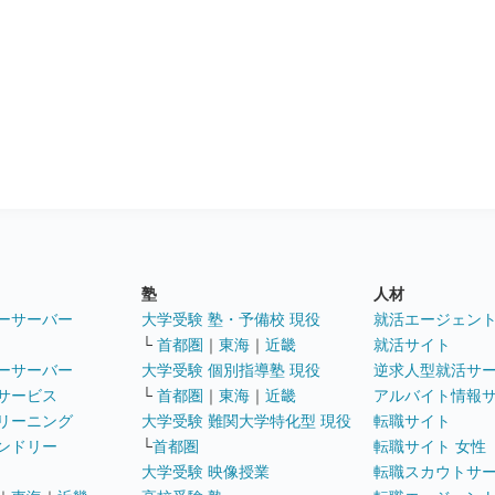
塾
人材
ーサーバー
大学受験 塾・予備校 現役
就活エージェン
└
首都圏
｜
東海
｜
近畿
就活サイト
ーサーバー
大学受験 個別指導塾 現役
逆求人型就活サ
サービス
└
首都圏
｜
東海
｜
近畿
アルバイト情報
リーニング
大学受験 難関大学特化型 現役
転職サイト
ンドリー
└
首都圏
転職サイト 女性
大学受験 映像授業
転職スカウトサ