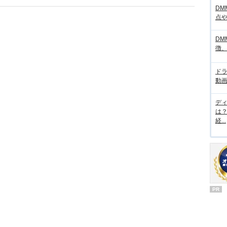
DM
点
DM
徴
ド
動画
デ
は
経...
PR