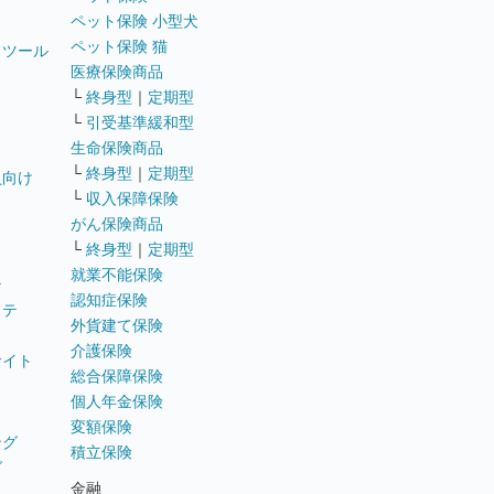
ペット保険 小型犬
ペット保険 猫
トツール
医療保険商品
└
終身型
｜
定期型
└
引受基準緩和型
生命保険商品
└
終身型
｜
定期型
員向け
└
収入保障保険
がん保険商品
└
終身型
｜
定期型
就業不能保険
テ
認知症保険
ステ
外貨建て保険
介護保険
サイト
総合保障保険
個人年金保険
変額保険
ング
積立保険
グ
金融