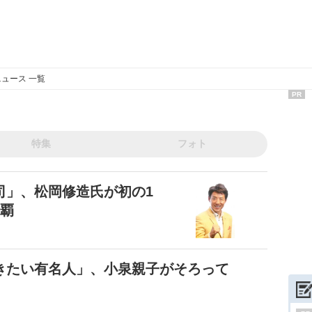
ュース 一覧
PR
特集
フォト
司」、松岡修造氏が初の1
連覇
きたい有名人」、小泉親子がそろって