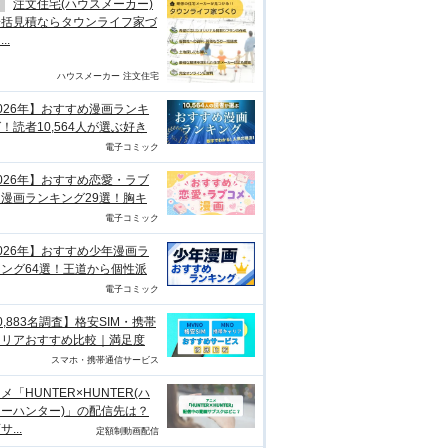
注文住宅(ハウスメーカー)
一括見積ならタウンライフ家づ
..
ハウスメーカー 注文住宅
026年】おすすめ漫画ランキ
！読者10,564人が選ぶ好き
電子コミック
026年】おすすめ恋愛・ラブ
漫画ランキング29選！胸キ
電子コミック
026年】おすすめ少年漫画ラ
ング64選！王道から個性派
電子コミック
0,883名調査】格安SIM・携帯
ャリアおすすめ比較｜満足度
スマホ・携帯通信サービス
メ「HUNTER×HUNTER(ハ
ーハンター)」の配信先は？
...
定額制動画配信