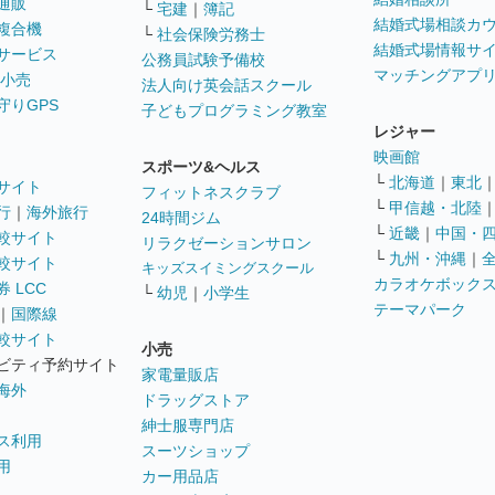
通販
└
宅建
｜
簿記
結婚式場相談カ
複合機
└
社会保険労務士
結婚式場情報サ
サービス
公務員試験予備校
マッチングアプ
 小売
法人向け英会話スクール
守りGPS
子どもプログラミング教室
レジャー
映画館
スポーツ&ヘルス
└
北海道
｜
東北
サイト
フィットネスクラブ
└
甲信越・北陸
行
｜
海外旅行
24時間ジム
└
近畿
｜
中国・
較サイト
リラクゼーションサロン
└
九州・沖縄
｜
較サイト
キッズスイミングスクール
カラオケボック
 LCC
└
幼児
｜
小学生
テーマパーク
｜
国際線
較サイト
小売
ビティ予約サイト
家電量販店
海外
ドラッグストア
紳士服専門店
ス利用
スーツショップ
用
カー用品店