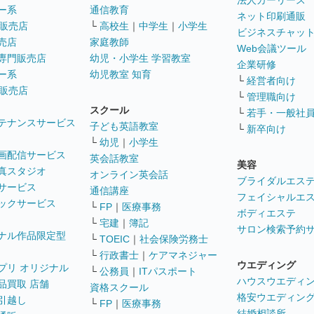
法人カーリース
ー系
通信教育
ネット印刷通販
販売店
└
高校生
｜
中学生
｜
小学生
ビジネスチャッ
売店
家庭教師
Web会議ツール
専門販売店
幼児・小学生 学習教室
企業研修
ー系
幼児教室 知育
└
経営者向け
販売店
└
管理職向け
スクール
└
若手・一般社
テナンスサービス
子ども英語教室
└
新卒向け
└
幼児
｜
小学生
画配信サービス
英会話教室
美容
真スタジオ
オンライン英会話
ブライダルエス
サービス
通信講座
フェイシャルエ
ックサービス
└
FP
｜
医療事務
ボディエステ
└
宅建
｜
簿記
サロン検索予約
ナル作品限定型
└
TOEIC
｜
社会保険労務士
└
行政書士
｜
ケアマネジャー
ウエディング
プリ オリジナル
└
公務員
｜
ITパスポート
ハウスウエディ
品買取 店舗
資格スクール
格安ウエディン
引越し
└
FP
｜
医療事務
結婚相談所