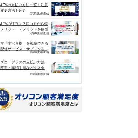
M TVの支払い方法一覧！注意
や変更方法も紹介
定額制動画配信
M TVの評判は？口コミから特
、メリット・デメリットを解説
定額制動画配信
ラマ「半沢直樹」を視聴できる
配信サービス・サブスクを...
定額制動画配信
ィズニープラスの支払い方法
？変更・確認手順などを入会
定額制動画配信