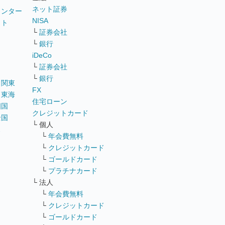
ネット証券
ウンター
NISA
イト
└
証券会社
リ
└
銀行
iDeCo
└
証券会社
└
銀行
｜
関東
FX
｜
東海
住宅ローン
四国
クレジットカード
全国
└ 個人
ス
└
年会費無料
└
クレジットカード
└
ゴールドカード
└
プラチナカード
└ 法人
└
年会費無料
└
クレジットカード
└
ゴールドカード